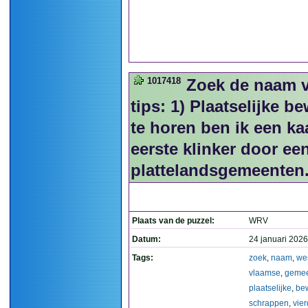
1017418
Zoek de naam 
tips: 1) Plaatselijke b
te horen ben ik een k
eerste klinker door ee
plattelandsgemeenten
Plaats van de puzzel:
WRV
Datum:
24 januari 2026
Tags:
zoek
,
naam
,
we
vlaamse
,
geme
plaatselijke
,
be
schrappen
,
vie