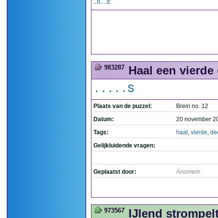
.O..E
983287
Haal een vierde d
.....S
Plaats van de puzzel:
Brein no. 12
Datum:
20 november 2
Tags:
haal
,
vierde
,
de
Gelijkluidende vragen:
Geplaatst door:
Anoniem
973567
IJlend strompelt