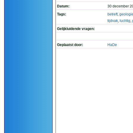
Datum:
30 december 2
Tags:
betreft
,
geologi
tijdvak
,
luchtig
,
Gelijkluidende vragen:
Geplaatst door:
HaDe