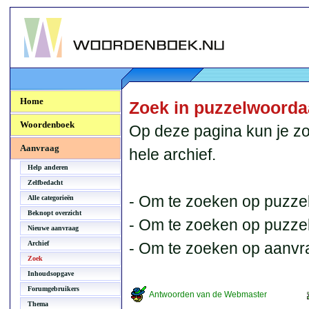
Woordenboek.NU
Home
Zoek in puzzelwoord
Woordenboek
Op deze pagina kun je zo
Aanvraag
hele archief.
Help anderen
Zelfbedacht
- Om te zoeken op puzzel
Alle categorieën
Beknopt overzicht
- Om te zoeken op puzzelb
Nieuwe aanvraag
Archief
- Om te zoeken op aanvr
Zoek
Inhoudsopgave
Forumgebruikers
Antwoorden van de Webmaster
Thema