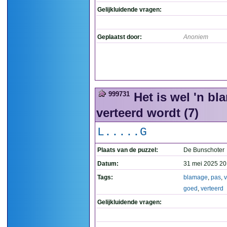
Gelijkluidende vragen:
Geplaatst door:
Anoniem
999731
Het is wel 'n bl
verteerd wordt (7)
L.....G
Plaats van de puzzel:
De Bunschoter
Datum:
31 mei 2025 20
Tags:
blamage
,
pas
,
v
goed
,
verteerd
Gelijkluidende vragen: