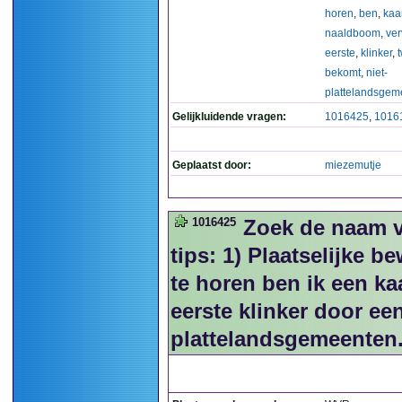
horen
,
ben
,
kaa
naaldboom
,
ve
eerste
,
klinker
,
bekomt
,
niet-
plattelandsgem
Gelijkluidende vragen:
1016425
,
1016
Geplaatst door:
miezemutje
1016425
Zoek de naam 
tips: 1) Plaatselijke b
te horen ben ik een k
eerste klinker door ee
plattelandsgemeenten