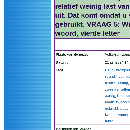
relatief weinig last va
uit. Dat komt omdat u
gebruikt. VRAAG 5: W
woord, vierde letter
Plaats van de puzzel:
Volkskrant zom
Datum:
21 juli 2024 14
Tags:
ijlend
,
strompelt
strand
,
heeft
,
ge
relatief
,
weinig
,
zweetaanvallen
aardig
,
komt
,
o
modieus
,
acces
gebruikt
,
vraag
tweede
,
woord
,
letter
Gelijkluidende vragen: