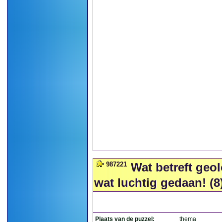
987221
Wat betreft geol
wat luchtig gedaan! (8
Plaats van de puzzel:
thema