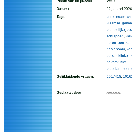
Plaats van de puzzel:
WVR
Datum:
12 januari 2026
Tags:
zoek
,
naam
,
we
vlaamse
,
geme
plaatselijke
,
be
schrappen
,
vie
horen
,
ben
,
kaa
naaldboom
,
ve
eerste
,
klinker
,
bekomt
,
niet-
plattelandsgem
Gelijkluidende vragen:
1017418
,
1016
Geplaatst door:
Anoniem