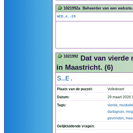
1021992a
Beheerder van een website.
WEB.A..ER
1021992
Dat van vierde
in Maastricht. (6)
S…E.
Plaats van de puzzel:
Volkskrant
Datum:
29 maart 2026 
Tags:
vierde
,
musketi
dartagnan
,
moge
gevonden
,
maas
Gelijkluidende vragen: