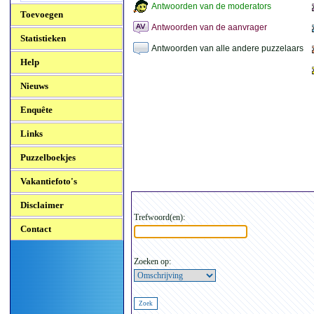
Antwoorden van de moderators
Toevoegen
Antwoorden van de aanvrager
Statistieken
Antwoorden van alle andere puzzelaars
Help
Nieuws
Enquête
Links
Puzzelboekjes
Vakantiefoto's
Disclaimer
Trefwoord(en):
Contact
Zoeken op: