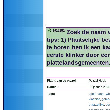
1016181
Zoek de naam 
tips: 1) Plaatselijke b
te horen ben ik een k
eerste klinker door ee
plattelandsgemeenten
Plaats van de puzzel:
Puzzel Hoek
Datum:
09 januari 2026
Tags:
zoek
,
naam
,
we
vlaamse
,
geme
plaatselijke
,
be