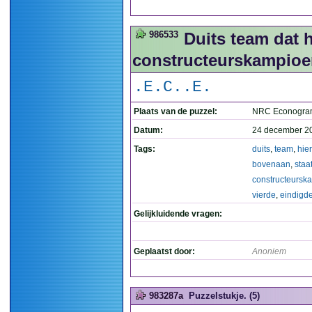
986533
Duits team dat 
constructeurskampioen
.E.C..E.
Plaats van de puzzel:
NRC Econogra
Datum:
24 december 2
Tags:
duits
,
team
,
hier
bovenaan
,
staa
constructeurs
vierde
,
eindigd
Gelijkluidende vragen:
Geplaatst door:
Anoniem
983287a
Puzzelstukje. (5)