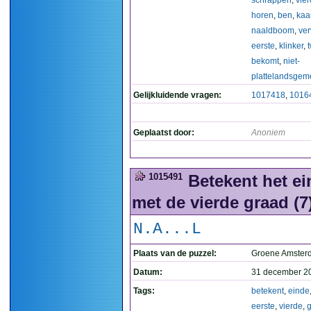
schrappen
,
vie
horen
,
ben
,
kaa
naaldboom
,
ve
eerste
,
klinker
,
bekomt
,
niet-
plattelandsgem
Gelijkluidende vragen:
1017418
,
1016
Geplaatst door:
Anoniem
1015491
Betekent het ei
met de vierde graad (7
N.A...L
Plaats van de puzzel:
Groene Amste
Datum:
31 december 2
Tags:
betekent
,
einde
eerste
,
vierde
,