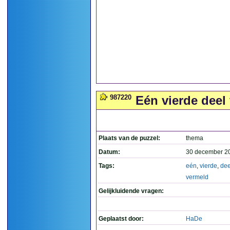
987220
Eén vierde deel 
Plaats van de puzzel:
thema
Datum:
30 december 2
Tags:
eén
,
vierde
,
dee
vermeld
Gelijkluidende vragen:
Geplaatst door:
HaDe