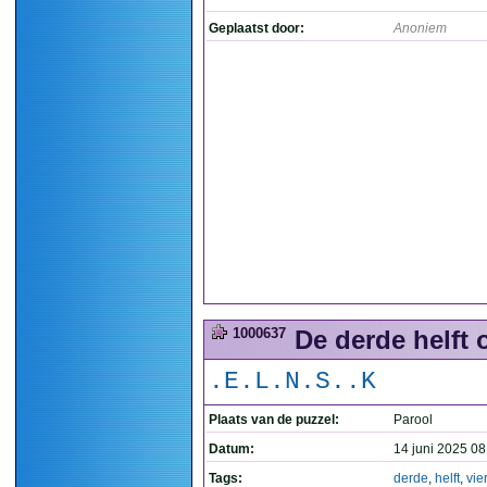
Geplaatst door:
Anoniem
1000637
De derde helft o
.E.L.N.S..K
Plaats van de puzzel:
Parool
Datum:
14 juni 2025 08
Tags:
derde
,
helft
,
vie