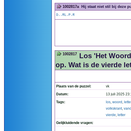
1002817a
Hij staat niet stil bij deze p
D..RL.P.R
1002817
Los 'Het Woord'
op. Wat is de vierde le
Plaats van de puzzel:
vk
Datum:
13 juli 2025 23
Tags:
los
,
woord
,
lette
volkskrant
,
van
vierde
,
letter
Gelijkluidende vragen: