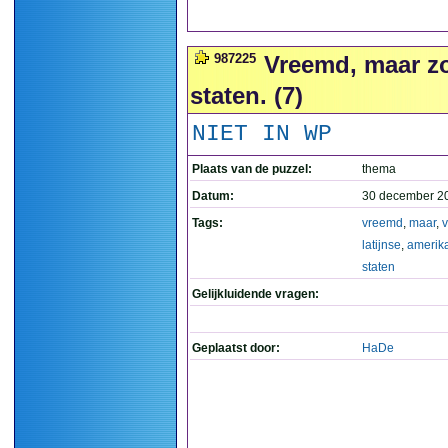
987225
Vreemd, maar zo
staten. (7)
NIET IN WP
Plaats van de puzzel:
thema
Datum:
30 december 2
Tags:
vreemd
,
maar
,
v
latijnse
,
amerik
staten
Gelijkluidende vragen:
Geplaatst door:
HaDe