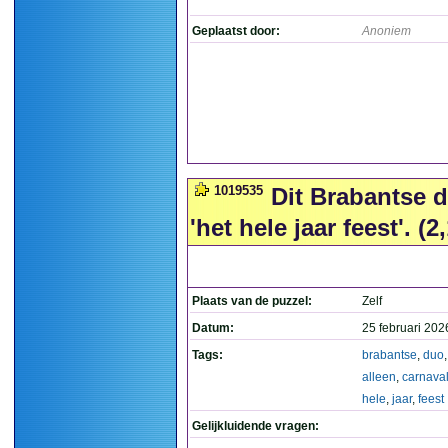
Geplaatst door:
Anoniem
1019535
Dit Brabantse d
'het hele jaar feest'. (2
Plaats van de puzzel:
Zelf
Datum:
25 februari 202
Tags:
brabantse
,
duo
alleen
,
carnava
hele
,
jaar
,
feest
Gelijkluidende vragen: