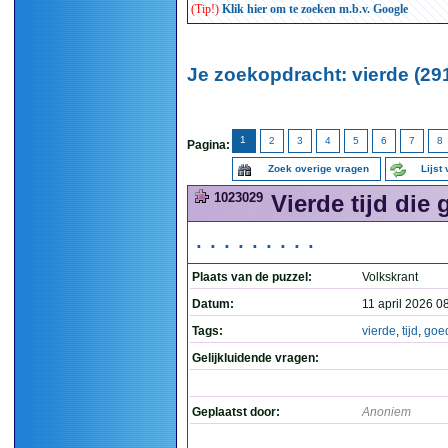
(Tip!)
Klik hier om te zoeken m.b.v. Google
Je zoekopdracht: vierde (29
1
2
3
4
5
6
7
8
Pagina:
Zoek overige vragen
Lijst
1023029
Vierde tijd die 
.........
Plaats van de puzzel:
Volkskrant
Datum:
11 april 2026 0
Tags:
vierde
,
tijd
,
goe
Gelijkluidende vragen:
Geplaatst door:
Anoniem