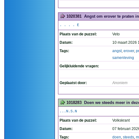
1020381
Angst om erover te praten i
. . . . E
Plaats van de puzzel:
Veto
Datum:
10 maart 2026 
Tags:
angst
,
erover
,
p
samenleving
Gelijkluidende vragen:
Geplaatst door:
Anoniem
1018283
Doen we steeds meer in dez
...N.S.N
Plaats van de puzzel:
Volkskrant
Datum:
07 februari 202
Tags:
doen
,
steeds
,
m