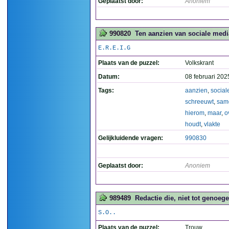
Geplaatst door:
Anoniem
990820
Ten aanzien van sociale medi
E.R.E.I.G
Plaats van de puzzel:
Volkskrant
Datum:
08 februari 202
Tags:
aanzien
,
social
schreeuwt
,
sam
hierom
,
maar
,
o
houdt
,
vlakte
Gelijkluidende vragen:
990830
Geplaatst door:
Anoniem
989489
Redactie die, niet tot genoe
S.O..
Plaats van de puzzel:
Trouw