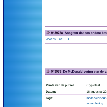
943978a
Anagram dat een andere betek
WOORDV..DR...I..
943978
De McDonaldisering van de s
Plaats van de puzzel:
Cryptotaal
Datum:
18 augustus 20
Tags:
mcdonaldiserin
samenleving