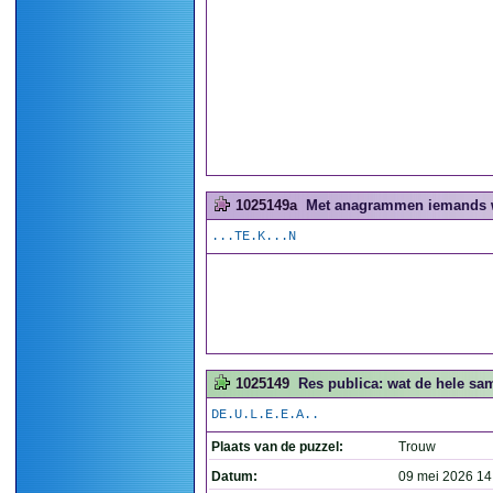
1025149a
Met anagrammen iemands w
...TE.K...N
1025149
Res publica: wat de hele sam
DE.U.L.E.E.A..
Plaats van de puzzel:
Trouw
Datum:
09 mei 2026 14