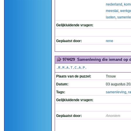
nederland
,
kom
meestal
,
werkg
lasten
,
samenle
Gelijkluidende vragen:
Geplaatst door:
rene
974429
Samenleving die iemand op de
.R.M.A.T.C.A.P.
Plaats van de puzzel:
Trouw
Datum:
03 augustus 20
Tags:
samenleving
,
ra
Gelijkluidende vragen:
Geplaatst door:
Anoniem