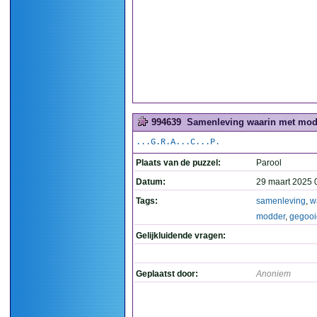
994639
Samenleving waarin met modd
...G.R.A...C...P.
Plaats van de puzzel:
Parool
Datum:
29 maart 2025 
Tags:
samenleving
,
w
modder
,
gegooi
Gelijkluidende vragen:
Geplaatst door:
Anoniem