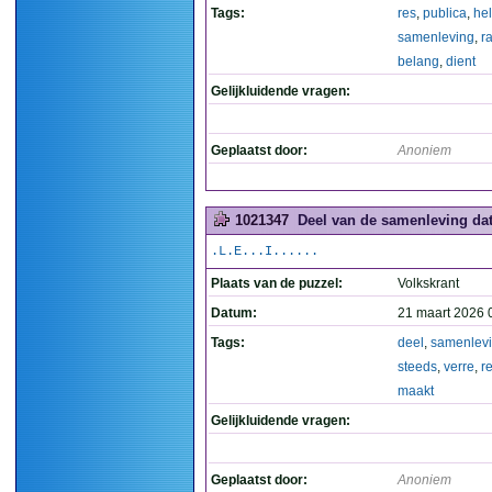
Tags:
res
,
publica
,
he
samenleving
,
r
belang
,
dient
Gelijkluidende vragen:
Geplaatst door:
Anoniem
1021347
Deel van de samenleving dat 
.L.E...I......
Plaats van de puzzel:
Volkskrant
Datum:
21 maart 2026 
Tags:
deel
,
samenlev
steeds
,
verre
,
r
maakt
Gelijkluidende vragen:
Geplaatst door:
Anoniem