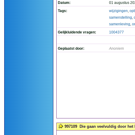
Datum:
01 augustus 20
Tags:
wijzigingen
,
op
samenstelling
,
samenleving
,
o
Gelijkluidende vragen:
1004377
Geplaatst door:
Anoniem
997109
Die gaan veelvuldig door het 