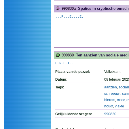
990830a
Spaties in cryptische omschr
...R...E....E.
990830
Ten aanzien van sociale medi
E.R.E.I..
Plaats van de puzzel:
Volkskrant
Datum:
08 februari 202
Tags:
aanzien
,
social
schreeuwt
,
sam
hierom
,
maar
,
o
houdt
,
vlakte
Gelijkluidende vragen:
990820