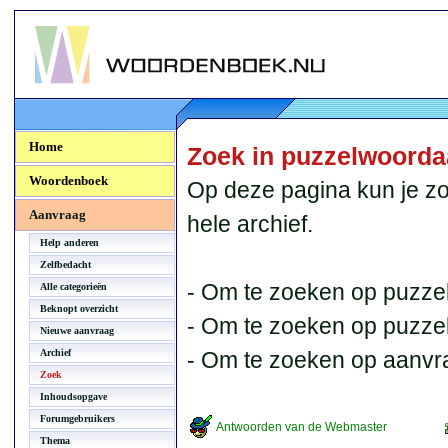
Woordenboek.NU
Home
Zoek in puzzelwoord
Woordenboek
Op deze pagina kun je zo
Aanvraag
hele archief.
Help anderen
Zelfbedacht
- Om te zoeken op puzzel
Alle categorieën
Beknopt overzicht
- Om te zoeken op puzzelb
Nieuwe aanvraag
Archief
- Om te zoeken op aanvr
Zoek
Inhoudsopgave
Forumgebruikers
Antwoorden van de Webmaster
Thema