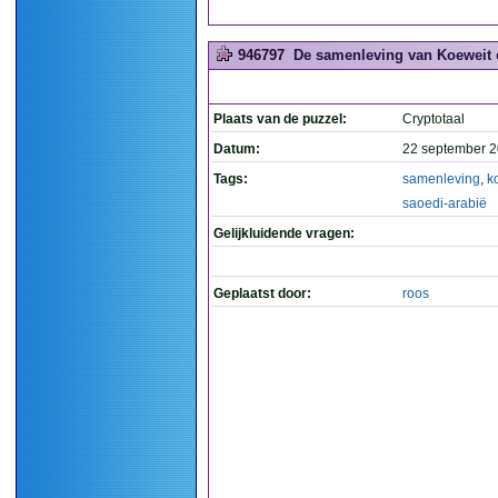
946797
De samenleving van Koeweit o
Plaats van de puzzel:
Cryptotaal
Datum:
22 september 2
Tags:
samenleving
,
k
saoedi-arabië
Gelijkluidende vragen:
Geplaatst door:
roos