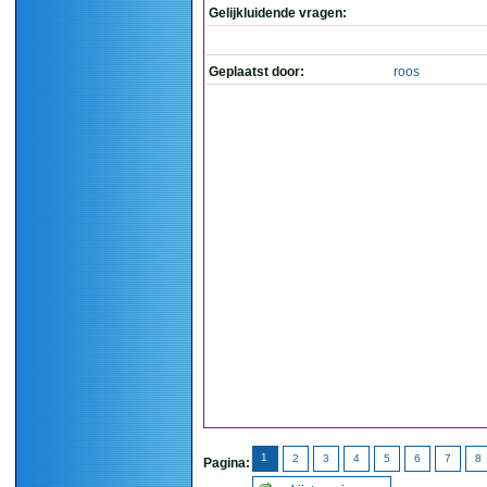
Gelijkluidende vragen:
Geplaatst door:
roos
1
2
3
4
5
6
7
8
Pagina: