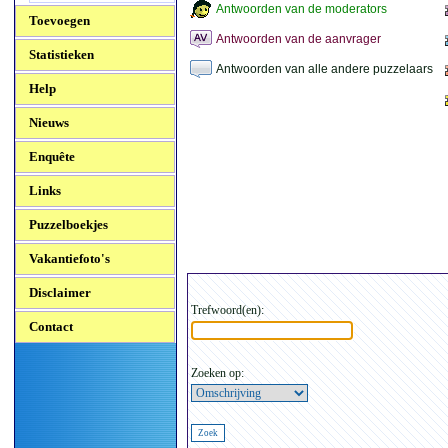
Antwoorden van de moderators
Toevoegen
Antwoorden van de aanvrager
Statistieken
Antwoorden van alle andere puzzelaars
Help
Nieuws
Enquête
Links
Puzzelboekjes
Vakantiefoto's
Disclaimer
Trefwoord(en):
Contact
Zoeken op: