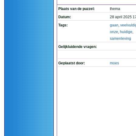
Plaats van de puzzel:
thema
Datum:
28 april 2025 1
Tags:
gaan
,
veelvuldi
onze
,
huidige
,
samenleving
Gelijkluidende vragen:
Geplaatst door:
moes