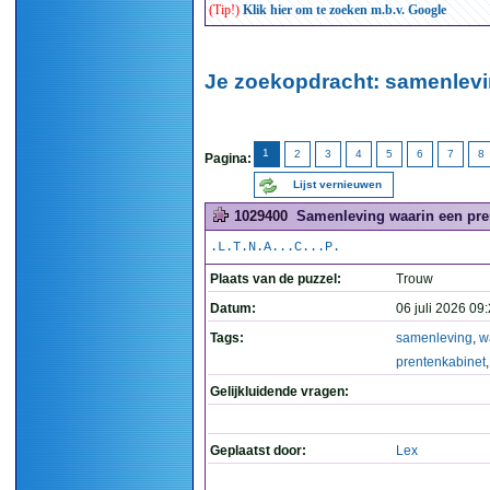
(Tip!)
Klik hier om te zoeken m.b.v. Google
Je zoekopdracht: samenlevi
1
2
3
4
5
6
7
8
Pagina:
Lijst vernieuwen
1029400
Samenleving waarin een pren
.L.T.N.A...C...P.
Plaats van de puzzel:
Trouw
Datum:
06 juli 2026 09
Tags:
samenleving
,
w
prentenkabinet
Gelijkluidende vragen:
Geplaatst door:
Lex