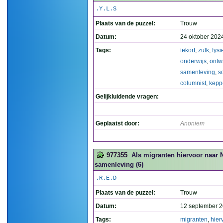
.Y.L.S
Plaats van de puzzel:
Trouw
Datum:
24 oktober 202
Tags:
tekort
,
zulk
,
fysi
onderwijs
,
ontw
samenleving
,
s
columnist
,
kepp
Gelijkluidende vragen:
Geplaatst door:
Anoniem
977355
Als migranten hiervoor naar 
samenleving (6)
.R.E.D
Plaats van de puzzel:
Trouw
Datum:
12 september 2
Tags:
migranten
,
hier