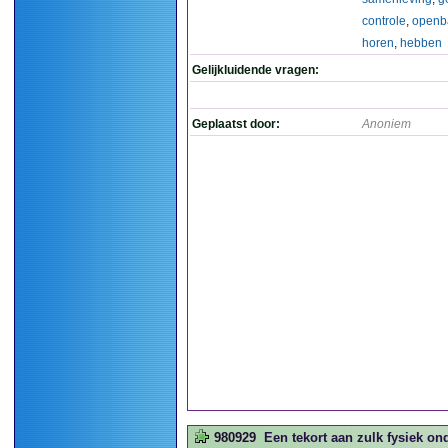
controle
,
openb
horen
,
hebben
Gelijkluidende vragen:
Geplaatst door:
Anoniem
980929
Een tekort aan zulk fysiek on