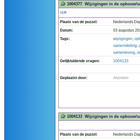
1004377
Wijzigingen in de opbouw/sa
UUR
Plaats van de puzzel:
Nederlands Da
Datum:
03 augustus 20
Tags:
wijzigingen
,
op
samenstelling
,
samenleving
,
o
Gelijkluidende vragen:
1004133
Geplaatst door:
Anoniem
1004133
Wijzigingen in de opbouw/sa
Plaats van de puzzel:
Nederlands Da