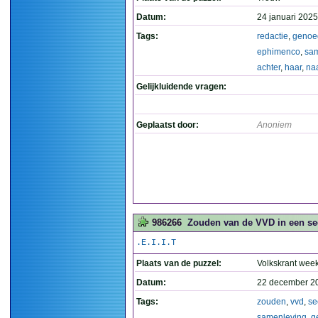
Datum:
24 januari 2025
Tags:
redactie
,
genoe
ephimenco
,
sa
achter
,
haar
,
na
Gelijkluidende vragen:
Geplaatst door:
Anoniem
986266
Zouden van de VVD in een sec
.E.I.I.T
Plaats van de puzzel:
Volkskrant wee
Datum:
22 december 2
Tags:
zouden
,
vvd
,
se
samenleving
,
g