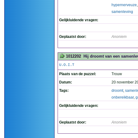
hypernerveuze
,
samenleving
Gelijkluidende vragen:
Geplaatst door:
Anoniem
1012202
Hij droomt van een samenlevi
U.O.I.T
Plaats van de puzzel:
Trouw
Datum:
20 november 2
Tags:
droomt
,
samenl
onbereikbaar
,
g
Gelijkluidende vragen:
Geplaatst door:
Anoniem