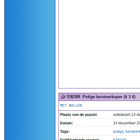
536399
Potige kerstverkoper (6 3 6)
MET BALLEN
Plaats van de puzzel:
volkskrant 13 d
Datum:
14 december 2
Tags:
potige
,
kerstver