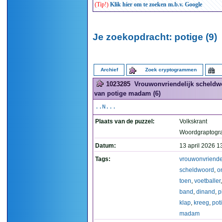
(Tip!)
Klik hier om te zoeken m.b.v. Google
Je zoekopdracht: potige (9)
Archief
Zoek cryptogrammen
1023285
Vrouwonvriendelijk scheldwoo
van potige madam (6)
..N...
Plaats van de puzzel:
Volkskrant
Woordgraptogr
Datum:
13 april 2026 1
Tags:
vrouwonvriendel
scheldwoord
,
o
toen
,
voetballer
band
,
dinand
,
p
klap
,
kreeg
,
pot
madam