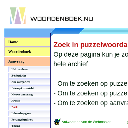
Woordenboek.NU
Home
Zoek in puzzelwoord
Woordenboek
Op deze pagina kun je zo
Aanvraag
hele archief.
Help anderen
Zelfbedacht
- Om te zoeken op puzzel
Alle categorieën
Beknopt overzicht
- Om te zoeken op puzzelb
Nieuwe aanvraag
Archief
- Om te zoeken op aanvr
Zoek
Inhoudsopgave
Forumgebruikers
Antwoorden van de Webmaster
Thema