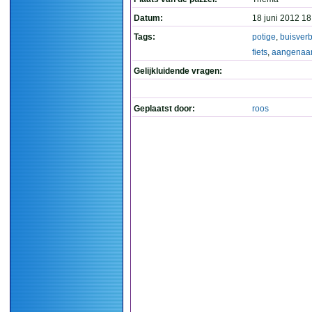
Datum:
18 juni 2012 18
Tags:
potige
,
buisver
fiets
,
aangena
Gelijkluidende vragen:
Geplaatst door:
roos