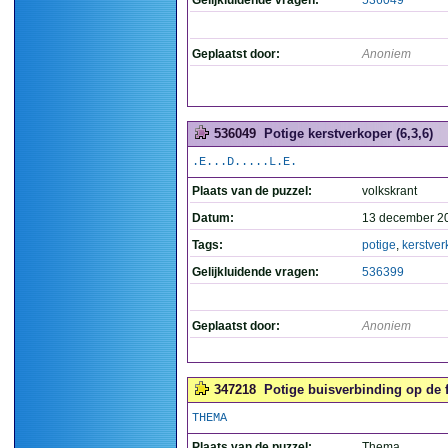
Gelijkluidende vragen:
536049
Geplaatst door:
Anoniem
536049
Potige kerstverkoper (6,3,6)
.E...D.....L.E.
Plaats van de puzzel:
volkskrant
Datum:
13 december 2
Tags:
potige
,
kerstver
Gelijkluidende vragen:
536399
Geplaatst door:
Anoniem
347218
Potige buisverbinding op de 
THEMA
Plaats van de puzzel:
Thema