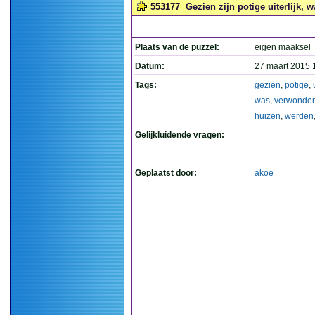
553177
Gezien zijn potige uiterlijk, 
Plaats van de puzzel:
eigen maaksel
Datum:
27 maart 2015 
Tags:
gezien
,
potige
,
was
,
verwonderl
huizen
,
werden
Gelijkluidende vragen:
Geplaatst door:
akoe