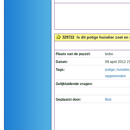
329722
Is dit potige huisdier zoet e
Plaats van de puzzel:
bobo
Datum:
09 april 2012 2
Tags:
potige
,
huisdier
opgewonden
Gelijkluidende vragen:
Geplaatst door:
Bob