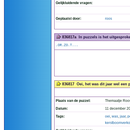
Gelijkluidende vragen:
Geplaatst door:
roos
836817a
In puzzels is het uitgesproke
.OR.ZO.T...
836817
Oei, het was dit jaar wel een 
Plaats van de puzzel:
Themaatje Roo
Datum:
11 december 2
Tags:
oei
,
was
,
jaar
,
p
kerstboomverk