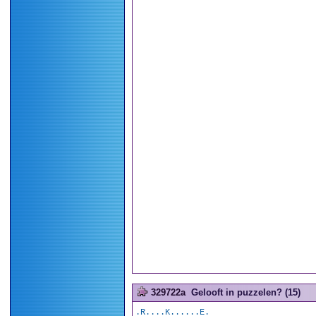
329722a
Gelooft in puzzelen? (15)
.R....K......E.