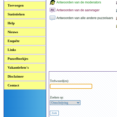
Antwoorden van de moderators
Toevoegen
Antwoorden van de aanvrager
Statistieken
Antwoorden van alle andere puzzelaars
Help
Nieuws
Enquête
Links
Puzzelboekjes
Vakantiefoto's
Disclaimer
Trefwoord(en):
Contact
Zoeken op: