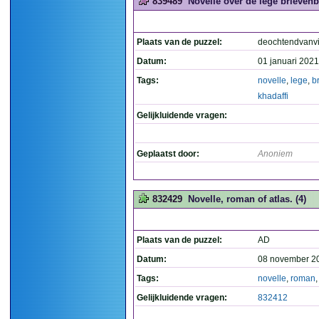
839489
Novelle over de lege brievenb
Plaats van de puzzel:
deochtendvanvi
Datum:
01 januari 2021
Tags:
novelle
,
lege
,
b
khadaffi
Gelijkluidende vragen:
Geplaatst door:
Anoniem
832429
Novelle, roman of atlas. (4)
Plaats van de puzzel:
AD
Datum:
08 november 2
Tags:
novelle
,
roman
Gelijkluidende vragen:
832412