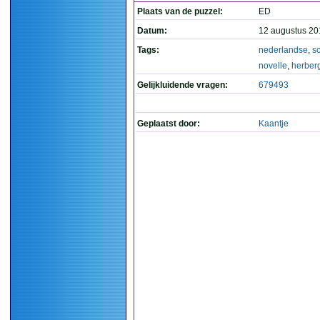
Plaats van de puzzel:
ED
Datum:
12 augustus 20
Tags:
nederlandse
,
sc
novelle
,
herber
Gelijkluidende vragen:
679493
Geplaatst door:
Kaantje