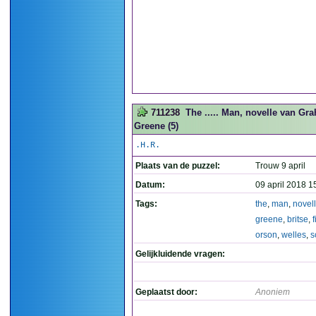
711238
The ..... Man, novelle van G
Greene (5)
.H.R.
Plaats van de puzzel:
Trouw 9 april
Datum:
09 april 2018 1
Tags:
the
,
man
,
novel
greene
,
britse
,
f
orson
,
welles
,
s
Gelijkluidende vragen:
Geplaatst door:
Anoniem