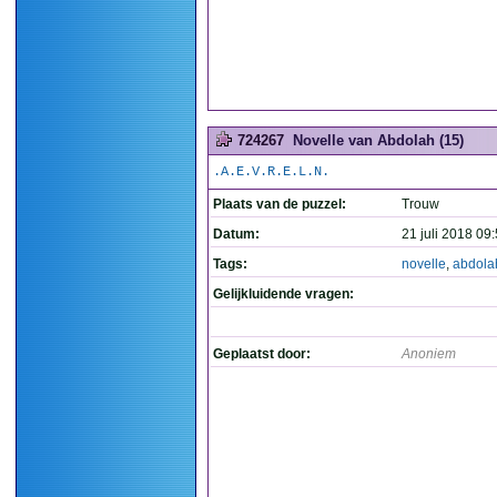
724267
Novelle van Abdolah (15)
.A.E.V.R.E.L.N.
Plaats van de puzzel:
Trouw
Datum:
21 juli 2018 09
Tags:
novelle
,
abdola
Gelijkluidende vragen:
Geplaatst door:
Anoniem