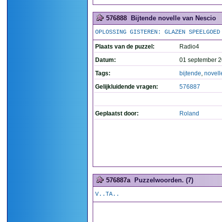
576888
Bijtende novelle van Nescio
OPLOSSING GISTEREN: GLAZEN SPEELGOED
Plaats van de puzzel:
Radio4
Datum:
01 september 2
Tags:
bijtende
,
novell
Gelijkluidende vragen:
576887
Geplaatst door:
Roland
576887a
Puzzelwoorden. (7)
V..TA..