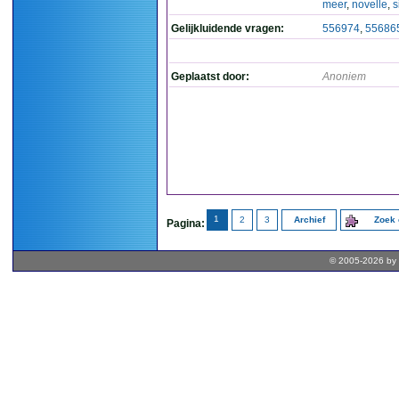
meer
,
novelle
,
s
Gelijkluidende vragen:
556974
,
55686
Geplaatst door:
Anoniem
1
2
3
Archief
Zoek 
Pagina:
© 2005-2026 by 