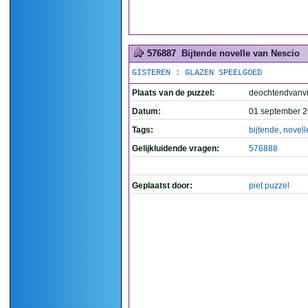
576887
Bijtende novelle van Nescio
GISTEREN : GLAZEN SPEELGOED
Plaats van de puzzel:
deochtendvanvi
Datum:
01 september 2
Tags:
bijtende
,
novell
Gelijkluidende vragen:
576888
Geplaatst door:
piet puzzel