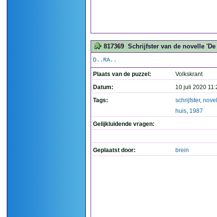
817369
Schrijfster van de novelle 'De 
D..RA..
Plaats van de puzzel:
Volkskrant
Datum:
10 juli 2020 11
Tags:
schrijfster
,
novel
huis
,
1987
Gelijkluidende vragen:
Geplaatst door:
brein