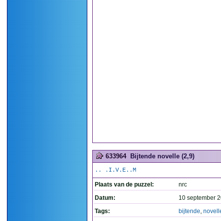
633964
Bijtende novelle (2,9)
.. .I.V.E..M
Plaats van de puzzel:
nrc
Datum:
10 september 2
Tags:
bijtende
,
novell