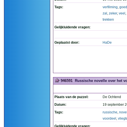
Tags:
verfilming
,
goe
zal
,
zeker
,
veel
,
trekken
Gelijkluidende vragen:
Geplaatst door:
HaDe
946591
Russische novelle over het vo
Plaats van de puzzel:
De Ochtend
Datum:
19 september 2
Tags:
russische
,
nove
voordeel
,
vliegt
Gelijkluidende vragen: