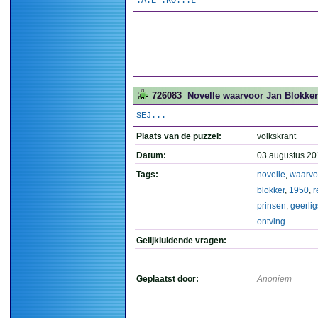
.A.E .RO...L
726083
Novelle waarvoor Jan Blokker 
SEJ...
Plaats van de puzzel:
volkskrant
Datum:
03 augustus 20
Tags:
novelle
,
waarvo
blokker
,
1950
,
r
prinsen
,
geerlig
ontving
Gelijkluidende vragen:
Geplaatst door:
Anoniem