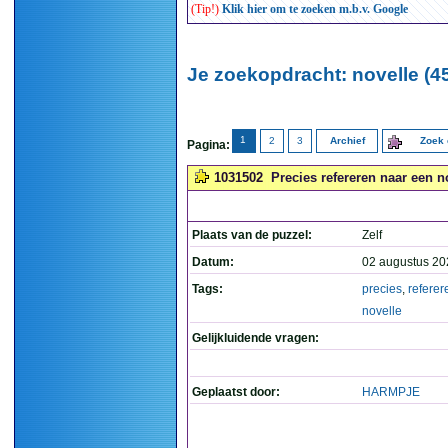
(Tip!)
Klik hier om te zoeken m.b.v. Google
Je zoekopdracht: novelle (4
1
2
3
Archief
Zoek 
Pagina:
1031502
Precies refereren naar een no
Plaats van de puzzel:
Zelf
Datum:
02 augustus 20
Tags:
precies
,
referer
novelle
Gelijkluidende vragen:
Geplaatst door:
HARMPJE