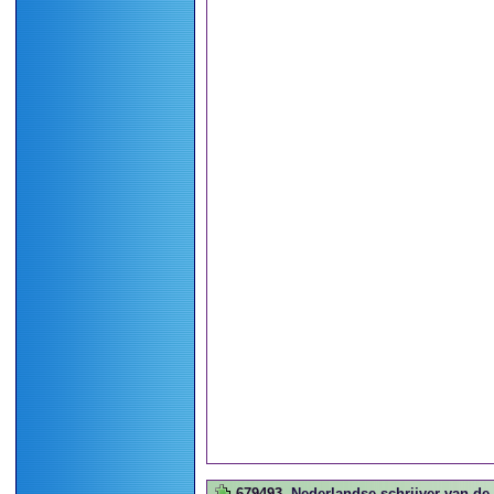
679493
Nederlandse schrijver van de n