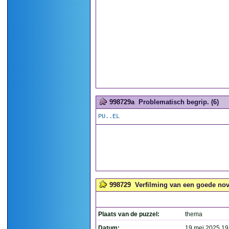
998729a
Problematisch begrip. (6)
PU..EL
998729
Verfilming van een goede novel
Plaats van de puzzel:
thema
Datum:
19 mei 2025 19