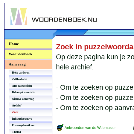
Woordenboek.NU
Home
Zoek in puzzelwoord
Woordenboek
Op deze pagina kun je zo
Aanvraag
hele archief.
Help anderen
Zelfbedacht
- Om te zoeken op puzzel
Alle categorieën
Beknopt overzicht
- Om te zoeken op puzzelb
Nieuwe aanvraag
Archief
- Om te zoeken op aanvr
Zoek
Inhoudsopgave
Forumgebruikers
Antwoorden van de Webmaster
Thema