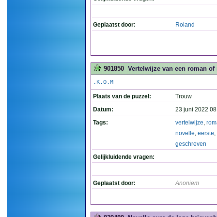
Geplaatst door:
Roland
901850
Vertelwijze van een roman of 
.K.O.M
Plaats van de puzzel:
Trouw
Datum:
23 juni 2022 08
Tags:
vertelwijze
,
rom
novelle
,
eerste
,
geschreven
Gelijkluidende vragen:
Geplaatst door:
Anoniem