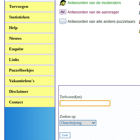
Antwoorden van de moderators
Toevoegen
Antwoorden van de aanvrager
Statistieken
Antwoorden van alle andere puzzelaars
Help
Nieuws
Enquête
Links
Puzzelboekjes
Vakantiefoto's
Disclaimer
Trefwoord(en):
Contact
Zoeken op: