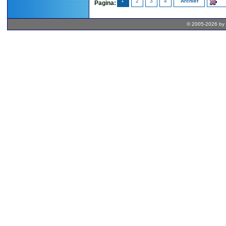
1
2
3
4
Archief
Pagina:
© 2005-2026 by 