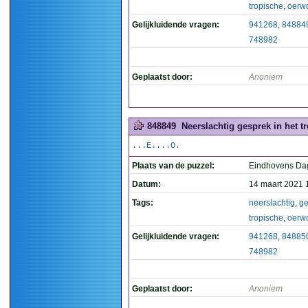
tropische
,
oerw
Gelijkluidende vragen:
941268
,
84884
748982
Geplaatst door:
Anoniem
848849
Neerslachtig gesprek in het t
...E....O.
Plaats van de puzzel:
Eindhovens Da
Datum:
14 maart 2021 
Tags:
neerslachtig
,
ge
tropische
,
oerw
Gelijkluidende vragen:
941268
,
84885
748982
Geplaatst door:
Anoniem