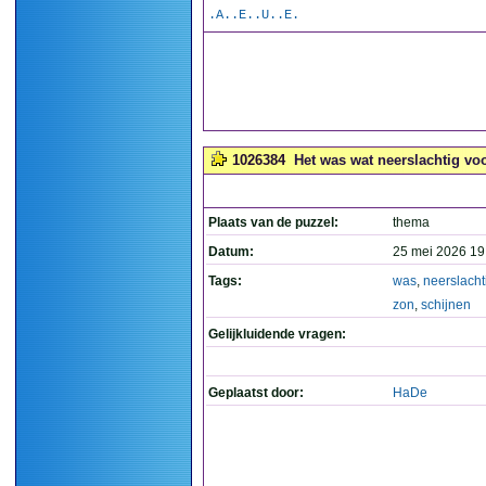
.A..E..U..E.
1026384
Het was wat neerslachtig voo
Plaats van de puzzel:
thema
Datum:
25 mei 2026 19
Tags:
was
,
neerslacht
zon
,
schijnen
Gelijkluidende vragen:
Geplaatst door:
HaDe