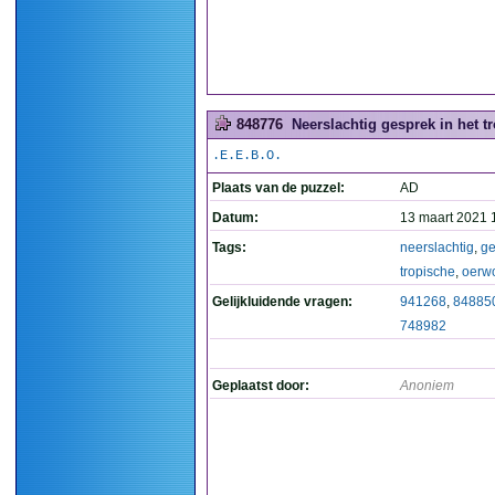
848776
Neerslachtig gesprek in het t
.E.E.B.O.
Plaats van de puzzel:
AD
Datum:
13 maart 2021 
Tags:
neerslachtig
,
ge
tropische
,
oerw
Gelijkluidende vragen:
941268
,
84885
748982
Geplaatst door:
Anoniem