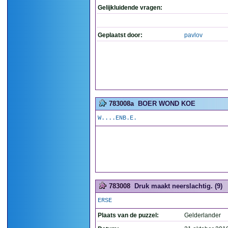
Gelijkluidende vragen:
Geplaatst door:
pavlov
783008a
BOER WOND KOE
W....ENB.E.
783008
Druk maakt neerslachtig. (9)
ERSE
Plaats van de puzzel:
Gelderlander