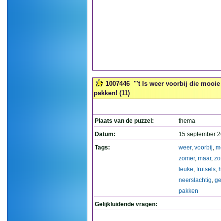
1007446
"'t Is weer voorbij die mooi
pakken! (11)
Plaats van de puzzel:
thema
Datum:
15 september 2
Tags:
weer
,
voorbij
,
m
zomer
,
maar
,
zo
leuke
,
frutsels
,
neerslachtig
,
g
pakken
Gelijkluidende vragen: