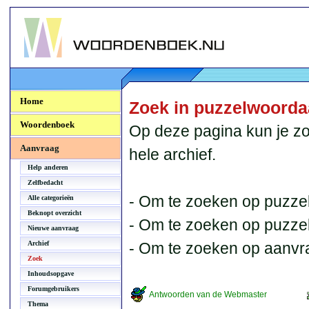
Woordenboek.NU
Home
Zoek in puzzelwoord
Woordenboek
Op deze pagina kun je zo
Aanvraag
hele archief.
Help anderen
Zelfbedacht
- Om te zoeken op puzzel
Alle categorieën
Beknopt overzicht
- Om te zoeken op puzzelb
Nieuwe aanvraag
Archief
- Om te zoeken op aanvr
Zoek
Inhoudsopgave
Forumgebruikers
Antwoorden van de Webmaster
Thema