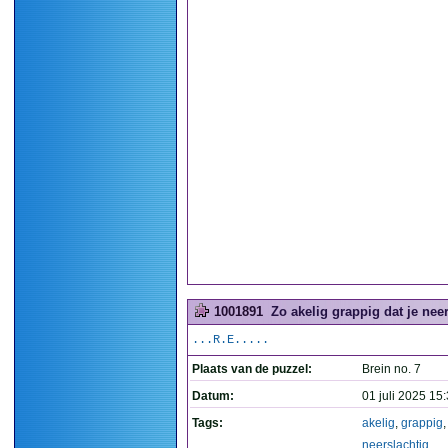
1001891
Zo akelig grappig dat je neer
...R.E.....
Plaats van de puzzel:
Brein no. 7
Datum:
01 juli 2025 15
Tags:
akelig
,
grappig
,
neerslachtig