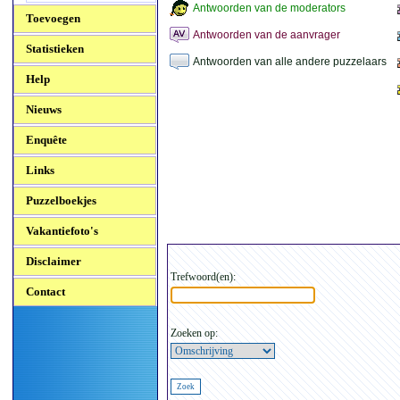
Antwoorden van de moderators
Toevoegen
Antwoorden van de aanvrager
Statistieken
Antwoorden van alle andere puzzelaars
Help
Nieuws
Enquête
Links
Puzzelboekjes
Vakantiefoto's
Disclaimer
Trefwoord(en):
Contact
Zoeken op: