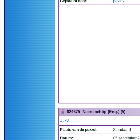
Geplaatst door:
pavlov
824675
Neerslachtig (Eng.) (5)
I.PU.
Plaats van de puzzel:
Standaard
Datum:
05 september 2