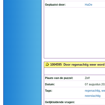
Geplaatst door:
HaDe
1004595
Door regenachtig weer word j
Plaats van de puzzel:
Zelf
Datum:
07 augustus 20
Tags:
regenachtig
,
we
neerslachtig
Gelijkluidende vragen: