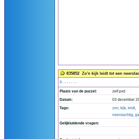
835852
Zo'n kijk leidt tot een neersla
D.......
Plaats van de puzzel:
zelf.pxd
Datum:
03 december 2
Tags:
zon
,
kijk
,
leidt
,
neerslachtig
,
ga
Gelijkluidende vragen: