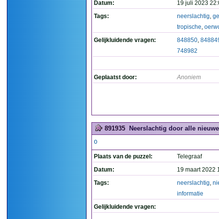
Datum:
19 juli 2023 22
Tags:
neerslachtig
,
ge
tropische
,
oerw
Gelijkluidende vragen:
848850
,
84884
748982
Geplaatst door:
Anoniem
891935
Neerslachtig door alle nieuwe 
O
Plaats van de puzzel:
Telegraaf
Datum:
19 maart 2022 
Tags:
neerslachtig
,
n
informatie
Gelijkluidende vragen: