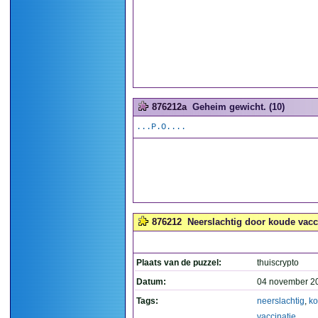
876212a
Geheim gewicht. (10)
...P.O....
876212
Neerslachtig door koude vacci
Plaats van de puzzel:
thuiscrypto
Datum:
04 november 2
Tags:
neerslachtig
,
k
vaccinatie