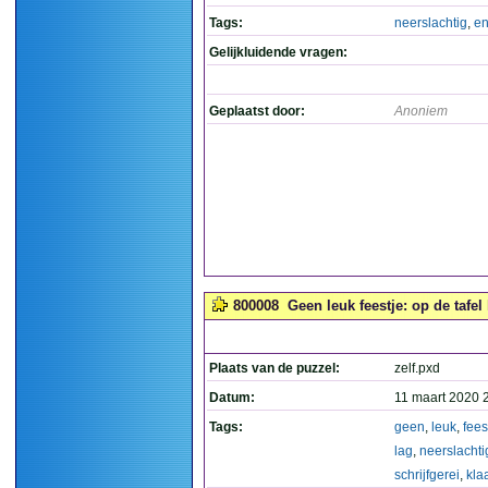
Tags:
neerslachtig
,
e
Gelijkluidende vragen:
Geplaatst door:
Anoniem
800008
Geen leuk feestje: op de tafel 
Plaats van de puzzel:
zelf.pxd
Datum:
11 maart 2020 
Tags:
geen
,
leuk
,
fees
lag
,
neerslachti
schrijfgerei
,
kla