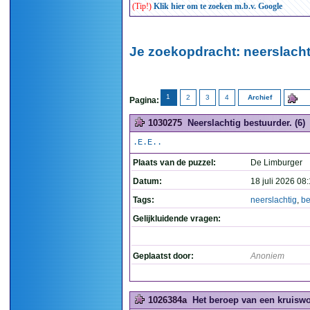
(Tip!)
Klik hier om te zoeken m.b.v. Google
Je zoekopdracht: neerslacht
1
2
3
4
Archief
Pagina:
1030275
Neerslachtig bestuurder. (6)
.E.E..
Plaats van de puzzel:
De Limburger
Datum:
18 juli 2026 08
Tags:
neerslachtig
,
be
Gelijkluidende vragen:
Geplaatst door:
Anoniem
1026384a
Het beroep van een kruiswo