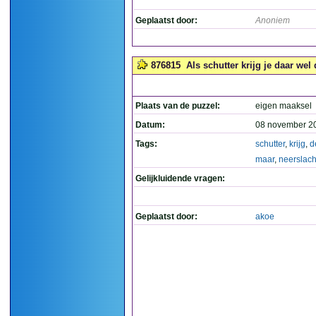
Geplaatst door:
Anoniem
876815
Als schutter krijg je daar wel
Plaats van de puzzel:
eigen maaksel
Datum:
08 november 2
Tags:
schutter
,
krijg
,
d
maar
,
neerslach
Gelijkluidende vragen:
Geplaatst door:
akoe