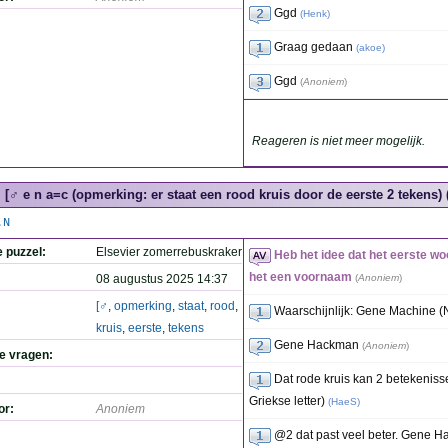
Ggd
(
Henk
)
Graag gedaan
(
akoe
)
Ggd
(
Anoniem
)
Reageren is niet meer mogelijk.
[♂ e n a=c (opmerking: er staat een rood kruis door de eerste 2 tekens) (
.N
e puzzel:
Elsevier zomerrebuskraker
Heb het idee dat het eerste woo
het een voornaam
08 augustus 2025 14:37
(
Anoniem
)
[♂
,
opmerking
,
staat
,
rood
,
Waarschijnlijk: Gene Machine (
kruis
,
eerste
,
tekens
Gene Hackman
(
Anoniem
)
de vragen:
Dat rode kruis kan 2 betekeniss
Griekse letter)
(
HaeS
)
or:
Anoniem
@2 dat past veel beter. Gene H