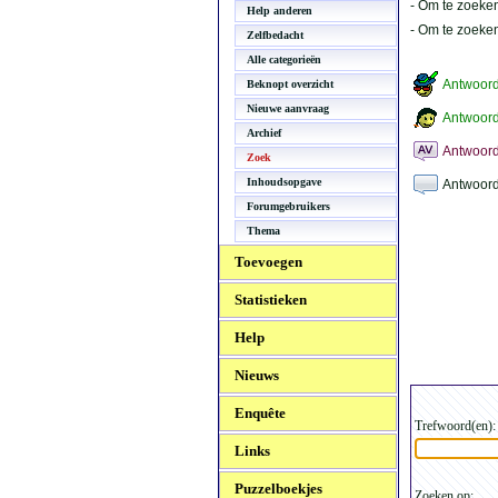
- Om te zoeken
Help anderen
- Om te zoeke
Zelfbedacht
Alle categorieën
Antwoor
Beknopt overzicht
Nieuwe aanvraag
Antwoord
Archief
Antwoord
Zoek
Inhoudsopgave
Antwoord
Forumgebruikers
Thema
Toevoegen
Statistieken
Help
Nieuws
Enquête
Trefwoord(en):
Links
Puzzelboekjes
Zoeken op: