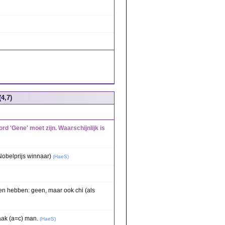
4,7)
rd 'Gene' moet zijn. Waarschijnlijk is
Nobelprijs winnaar)
(
HaeS
)
en hebben: geen, maar ook chi (als
aak (a=c) man.
(
HaeS
)