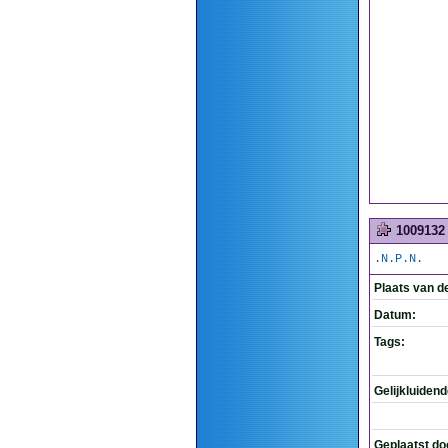
1009132
.N.P.N.
Plaats van d
Datum:
Tags:
Gelijkluiden
Geplaatst do