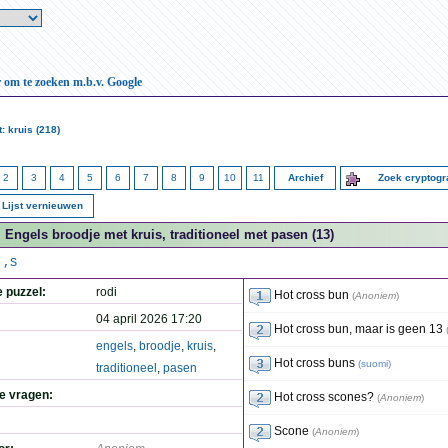
r om te zoeken m.b.v. Google
: kruis (218)
2
3
4
5
6
7
8
9
10
11
Archief
Zoek cryptog
Lijst vernieuwen
Engels broodje met kruis, traditioneel met pasen (13)
,,S
e puzzel:
rodi
Hot cross bun
(
Anoniem
)
04 april 2026 17:20
Hot cross bun, maar is geen 13
engels
,
broodje
,
kruis
,
Hot cross buns
(
suomi
)
traditioneel
,
pasen
de vragen:
Hot cross scones?
(
Anoniem
)
Scone
(
Anoniem
)