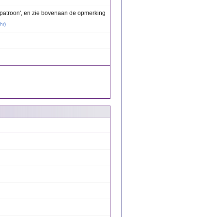
dpatroon', en zie bovenaan de opmerking
hr
)