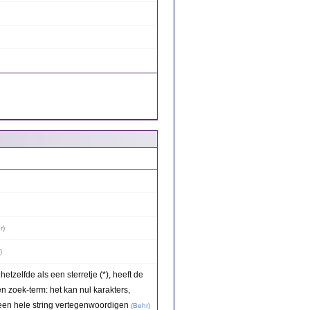
r
)
)
 hetzelfde als een sterretje (*), heeft de
n zoek-term: het kan nul karakters,
 een hele string vertegenwoordigen
(
Behr
)