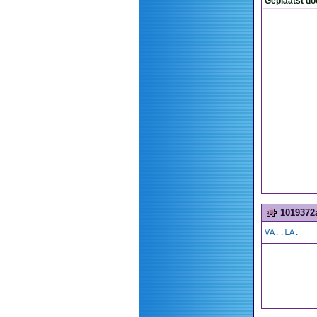
Geplaatst do
1019372
VA..LA.