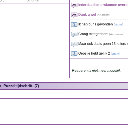
or:
Anoniem
Inderdaad letterskomen overe
Dank u wel
(
Anoniem
)
Ik heb buns gevonden
(
suomi
)
Graag meegedacht
(
Anoniem
)
Maar ook dat is geen 13 letters
Oeps je hebt gelijk 2
(
suomi
)
Reageren is niet meer mogelijk.
a
Puzzeltijdschrift. (7)