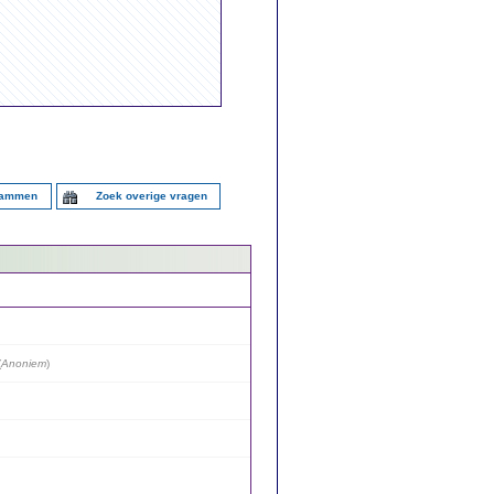
rammen
Zoek overige vragen
(
Anoniem
)