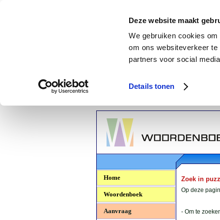
Deze website maakt gebru
We gebruiken cookies om c
om ons websiteverkeer te 
partners voor social media
Details tonen
Woordenboek.NU
Home
Zoek in puz
Op deze pagina
Woordenboek
Aanvraag
- Om te zoeken