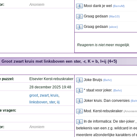
or:
Anoniem
Mooi dank je wel
(
BenvM
)
Graag gedaan
(
Mar10
)
Graag gedaan
(
akoe
)
Reageren is niet meer mogelijk.
Groot zwart kruis met linksboven een ster, -r, K = b, I=ij (4+5)
e puzzel:
Elsevier Kerst-rebuskraker
Joke Bruijs
(
Behr
)
28 december 2025 19:48
* staat voor joker.
(
Behr
)
groot
,
zwart
,
kruis
,
Joker kruis. Dan conversies
(
Beh
linksboven
,
ster
,
iij
de vragen:
Mod. Kerst-rebuskraker
(
Anoniem
In de informatica: De ster-joker ,
or:
Anoniem
betekenis van een z.g. wildcard in ee
meerdere afzonderlijke karakters of