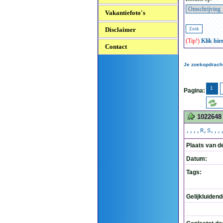
Vakantiefoto's
Disclaimer
(Tip!)
Klik hie
Contact
Je zoekopdracht
1
Pagina:
1022648
,,,,R,S,,,
Plaats van d
Datum:
Tags:
Gelijkluiden