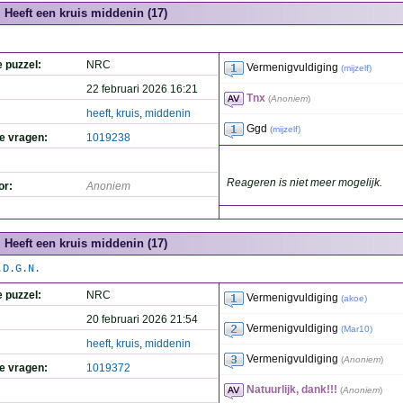
Heeft een kruis middenin (17)
e puzzel:
NRC
Vermenigvuldiging
(
mijzelf
)
22 februari 2026 16:21
Tnx
(
Anoniem
)
heeft
,
kruis
,
middenin
Ggd
(
mijzelf
)
de vragen:
1019238
Reageren is niet meer mogelijk.
or:
Anoniem
Heeft een kruis middenin (17)
.D.G.N.
e puzzel:
NRC
Vermenigvuldiging
(
akoe
)
20 februari 2026 21:54
Vermenigvuldiging
(
Mar10
)
heeft
,
kruis
,
middenin
Vermenigvuldiging
(
Anoniem
)
de vragen:
1019372
Natuurlijk, dank!!!
(
Anoniem
)