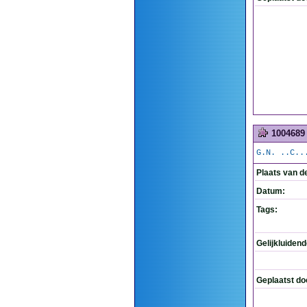
1004689
G.N. ..C..
Plaats van d
Datum:
Tags:
Gelijkluiden
Geplaatst do