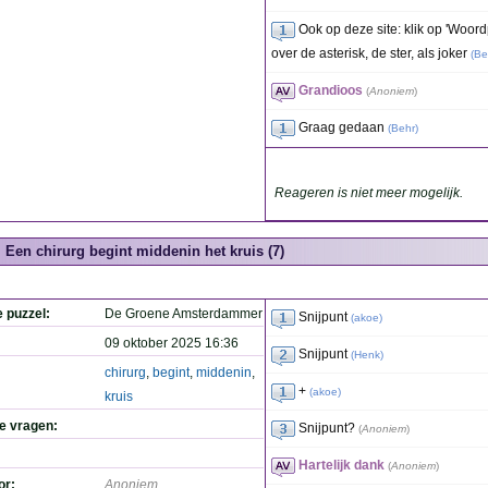
Ook op deze site: klik op 'Woor
over de asterisk, de ster, als joker
(
Be
Grandioos
(
Anoniem
)
Graag gedaan
(
Behr
)
Reageren is niet meer mogelijk.
Een chirurg begint middenin het kruis (7)
e puzzel:
De Groene Amsterdammer
Snijpunt
(
akoe
)
09 oktober 2025 16:36
Snijpunt
(
Henk
)
chirurg
,
begint
,
middenin
,
+
(
akoe
)
kruis
de vragen:
Snijpunt?
(
Anoniem
)
Hartelijk dank
(
Anoniem
)
or:
Anoniem