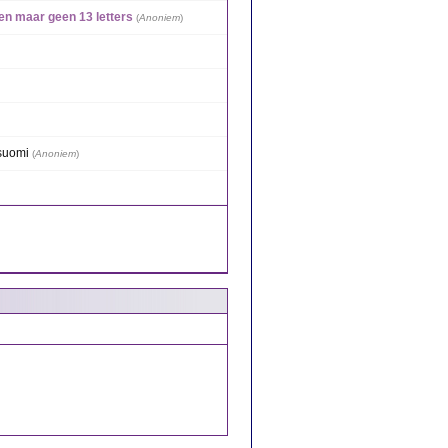
en maar geen 13 letters
(
Anoniem
)
 suomi
(
Anoniem
)