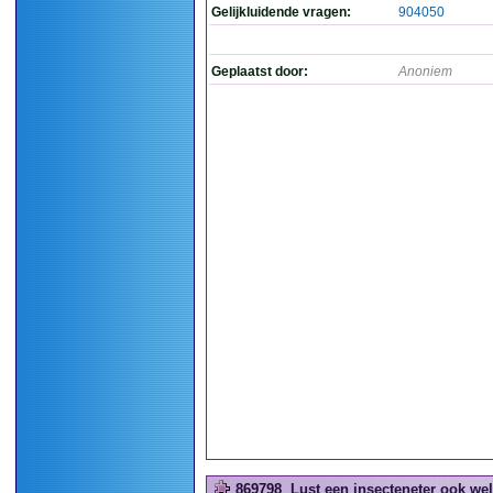
Gelijkluidende vragen:
904050
Geplaatst door:
Anoniem
869798
Lust een insecteneter ook wel