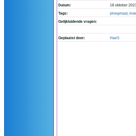
Datum:
18 oktober 202
Tags:
ploegmaat
,
ins
Gelijkluidende vragen:
Geplaatst door:
HaeS