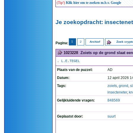
(Tip!)
Klik hier om te zoeken m.b.v. Google
Je zoekopdracht: insectenet
1
2
Archief
Zoek cryp
Pagina:
1023228
Zoiets op de grond slaat een
. L.E.TEGEL
Plaats van de puzzel:
AD
Datum:
12 april 2026 1
Tags:
zoiets
,
grond
,
s
insecteneter
,
kn
Gelijkluidende vragen:
848569
Geplaatst door:
suurt