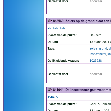
Geplaatst door:
Anoniem
848569
Zoiets op de grond slaat een 
.L.E.L.E.S
Plaats van de puzzel:
De Stem
Datum:
13 maart 2021 
Tags:
zoiets
,
grond
,
s
insecteneter
,
kn
Gelijkluidende vragen:
1023228
Geplaatst door:
Anoniem
841044
De insecteneter gaat weer met
EGEL-G-
Plaats van de puzzel:
Gooi- & Eemlan
Datum:
13 januari 2021