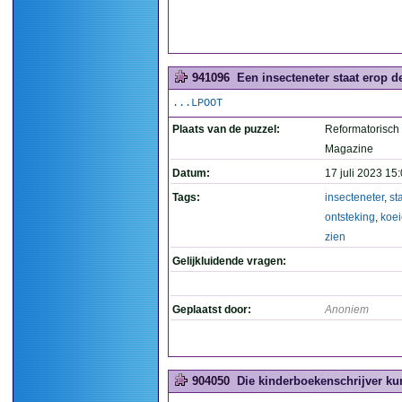
941096
Een insecteneter staat erop d
...LPOOT
Plaats van de puzzel:
Reformatorisch
Magazine
Datum:
17 juli 2023 15
Tags:
insecteneter
,
st
ontsteking
,
koe
zien
Gelijkluidende vragen:
Geplaatst door:
Anoniem
904050
Die kinderboekenschrijver kun