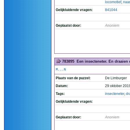
locomotief
,
naar
Gelijkluidende vragen:
841044
Geplaatst door:
Anoniem
783895
Een insecteneter. En draaien d
M...N
Plaats van de puzzel:
De Limburger
Datum:
29 oktober 201
Tags:
insecteneter
,
dr
Gelijkluidende vragen:
Geplaatst door:
Anoniem