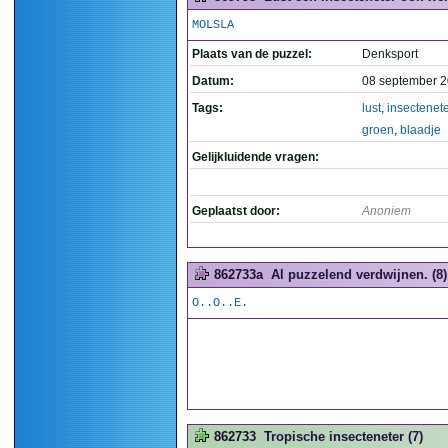
MOLSLA
Plaats van de puzzel:
Denksport
Datum:
08 september 2
Tags:
lust
,
insectenete
groen
,
blaadje
Gelijkluidende vragen:
Geplaatst door:
Anoniem
862733a
Al puzzelend verdwijnen. (8)
O..O..E.
862733
Tropische insecteneter (7)