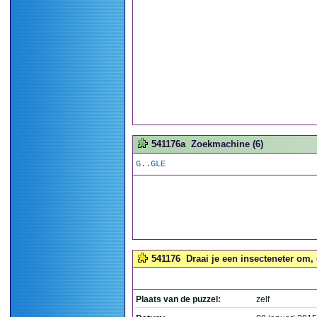
541176a
Zoekmachine (6)
G..GLE
541176
Draai je een insecteneter om,
Plaats van de puzzel:
zelf