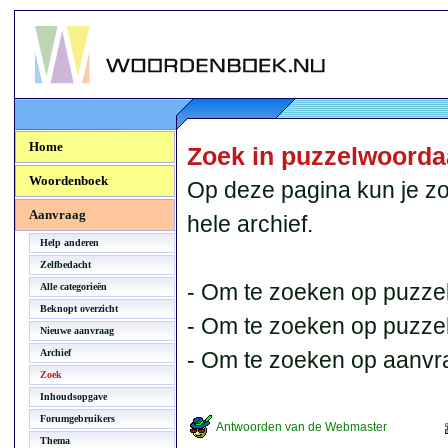
Woordenboek.NU
Home
Zoek in puzzelwoord
Woordenboek
Op deze pagina kun je zo
Aanvraag
hele archief.
Help anderen
Zelfbedacht
- Om te zoeken op puzzel
Alle categorieën
Beknopt overzicht
- Om te zoeken op puzzelb
Nieuwe aanvraag
Archief
- Om te zoeken op aanvr
Zoek
Inhoudsopgave
Forumgebruikers
Antwoorden van de Webmaster
Thema