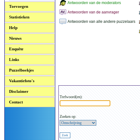
Antwoorden van de moderators
Toevoegen
Antwoorden van de aanvrager
Statistieken
Antwoorden van alle andere puzzelaars
Help
Nieuws
Enquête
Links
Puzzelboekjes
Vakantiefoto's
Disclaimer
Trefwoord(en):
Contact
Zoeken op: