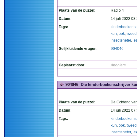
Plaats van de puzzel:
Radio 4
Datum:
14 juli 2022 08
Tags:
kinderboekensch
kun
,
ook
,
tweed
insecteneter
,
le
Gelijkluidende vragen:
904046
Geplaatst door:
Anoniem
904046
Die kinderboekenschrijver kun
Plaats van de puzzel:
De Ochtend van
Datum:
14 juli 2022 07
Tags:
kinderboekensch
kun
,
ook
,
tweed
insecteneter
,
le