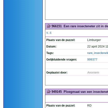
966151
Een rare insecteneter zit in d
V.S
Plaats van de puzzel:
Limburger
Datum:
22 april 2024 1
Tags:
rare
,
insectenet
Gelijkluidende vragen:
999377
Geplaatst door:
Anoniem
949145
Ploegmaat van een insectenet
Plaats van de puzzel:
RD