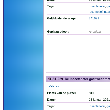
Tags:
insecteneter
,
ga
locomotief
,
naar
Gelijkluidende vragen:
841029
Geplaatst door:
Anoniem
841029
De insecteneter gaat weer met
.O.L.G.
Plaats van de puzzel:
NHD
Datum:
13 januari 2021
Tags:
insecteneter
,
ga