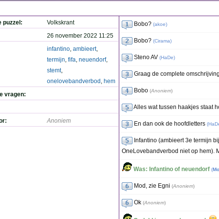
e puzzel:
Volkskrant
Bobo?
(
akoe
)
26 november 2022 11:25
Bobo?
(
Cirama
)
infantino
,
ambieert
,
Steno AV
(
HaDe
)
termijn
,
fifa
,
neuendorf
,
stemt
,
Graag de complete omschrijving
onelovebandverbod
,
hem
Bobo
(
Anoniem
)
de vragen:
Alles wat tussen haakjes staat ho
or:
Anoniem
En dan ook de hoofdletters
(
HaD
Infantino (ambieert 3e termijn b
OneLovebandverbod niet op hem). 
Was: Infantino of neuendorf
(
Mo
Mod, zie Egni
(
Anoniem
)
Ok
(
Anoniem
)