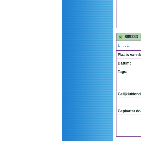
889333
L...E.
Plaats van d
Datum:
Tags:
Gelijkluiden
Geplaatst do