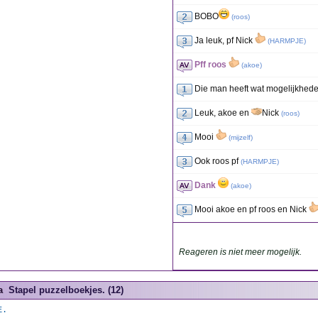
BOBO
(
roos
)
Ja leuk, pf Nick
(
HARMPJE
)
Pff roos
(
akoe
)
Die man heeft wat mogelijkhed
Leuk, akoe en
Nick
(
roos
)
Mooi
(
mijzelf
)
Ook roos pf
(
HARMPJE
)
Dank
(
akoe
)
Mooi akoe en pf roos en Nick
Reageren is niet meer mogelijk.
a
Stapel puzzelboekjes. (12)
E.