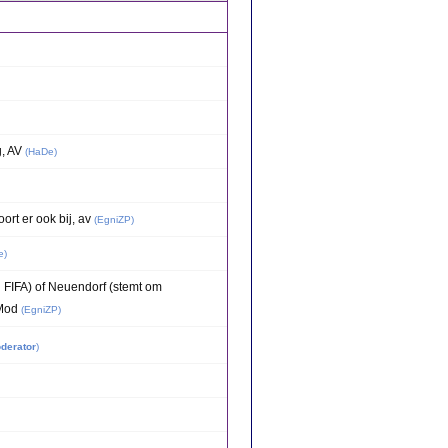
, AV
(
HaDe
)
ort er ook bij, av
(
EgniZP
)
e
)
ij FIFA) of Neuendorf (stemt om
Mod
(
EgniZP
)
derator
)