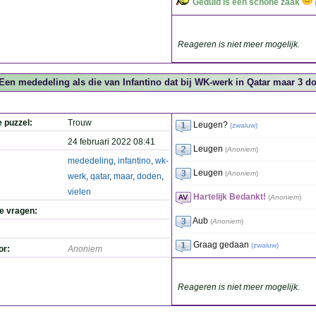
Geduld is een schone zaak
Reageren is niet meer mogelijk.
Een mededeling als die van Infantino dat bij WK-werk in Qatar maar 3 do
e puzzel:
Trouw
Leugen?
(
zwaluw
)
24 februari 2022 08:41
Leugen
(
Anoniem
)
mededeling
,
infantino
,
wk-
Leugen
(
Anoniem
)
werk
,
qatar
,
maar
,
doden
,
vielen
Hartelijk Bedankt!
(
Anoniem
)
de vragen:
Aub
(
Anoniem
)
Graag gedaan
(
zwaluw
)
or:
Anoniem
Reageren is niet meer mogelijk.