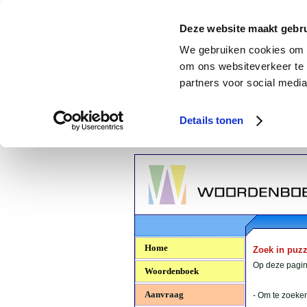
Deze website maakt gebru
We gebruiken cookies om c
om ons websiteverkeer te 
partners voor social media
Details tonen
Woordenboek.NU
Home
Zoek in puz
Op deze pagina
Woordenboek
Aanvraag
- Om te zoeken