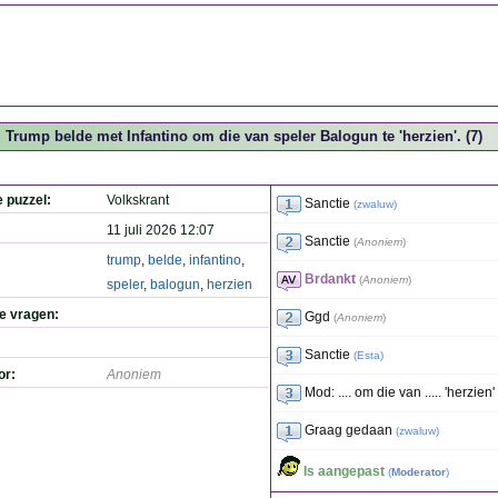
Trump belde met Infantino om die van speler Balogun te 'herzien'. (7)
e puzzel:
Volkskrant
Sanctie
(
zwaluw
)
11 juli 2026 12:07
Sanctie
(
Anoniem
)
trump
,
belde
,
infantino
,
Brdankt
(
Anoniem
)
speler
,
balogun
,
herzien
de vragen:
Ggd
(
Anoniem
)
Sanctie
(
Esta
)
or:
Anoniem
Mod: .... om die van ..... 'herzien'
Graag gedaan
(
zwaluw
)
Is aangepast
(
Moderator
)