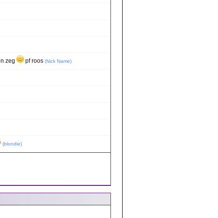
en zeg
pf roos
(
Nick Name
)
(
blondie
)