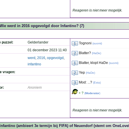
Reageren is niet meer mogelijk.
Wie werd in 2016 opgevolgd door Infantino? (7)
e puzzel:
Gelderlander
Tognoni
(
suomi
)
01 december 2023 11:40
Blatter?
(
HaDe
)
werd
,
2016
,
opgevolgd
,
Blatter, klopt HaDe
(
suomi
)
infantino
de vragen:
Yep
(
HaDe
)
Mod: ...?
(
Esta
)
or:
Anoniem
+ ?
(
Moderator
)
Reageren is niet meer mogelijk.
Infantino (ambieert 3e termijn bij FIFA) of Neuendorf (stemt om OneLove