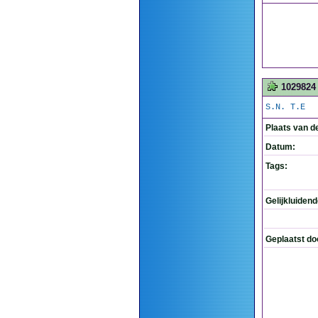
1029824
S.N. T.E
Plaats van d
Datum:
Tags:
Gelijkluiden
Geplaatst do