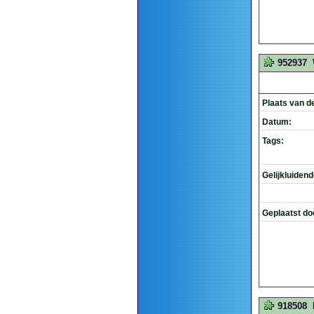
952937
Plaats van d
Datum:
Tags:
Gelijkluiden
Geplaatst do
918508