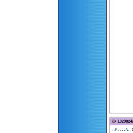
1029824
..K....A..