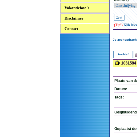
Vakantiefoto's
Disclaimer
(Tip!)
Klik hie
Contact
Je zoekopdracht:
Archief
1031584
Plaats van d
Datum:
Tags:
Gelijkluiden
Geplaatst do