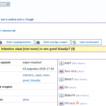
r om te zoeken m.b.v. Google
 infantino (8)
Zoek cryptogrammen
Zoek overige vragen
Lijst vernieuwen
Infantino staat (niet meer) in een goed blaadje? (4)
e puzzel:
eigen maaksel
Anti?
(
Nick Name
)
03 augustus 2026 17:30
Nee nick
(
akoe
)
infantino
,
staat
,
meer
,
Bons?
(
Nick Name
)
goed
,
blaadje
de vragen:
Bo
(
akoe
)
Bobo?4
(
Nick Name
)
or:
akoe
Pff nick
(
akoe
)