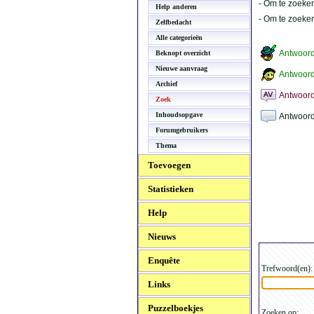
- Om te zoeken
Help anderen
- Om te zoeke
Zelfbedacht
Alle categorieën
Antwoor
Beknopt overzicht
Nieuwe aanvraag
Antwoord
Archief
Antwoord
Zoek
Inhoudsopgave
Antwoord
Forumgebruikers
Thema
Toevoegen
Statistieken
Help
Nieuws
Enquête
Trefwoord(en):
Links
Puzzelboekjes
Zoeken op: