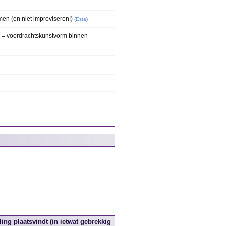
en (en niet improviseren!)
(
Esta
)
g) = voordrachtskunstvorm binnen
lling plaatsvindt (in ietwat gebrekkig