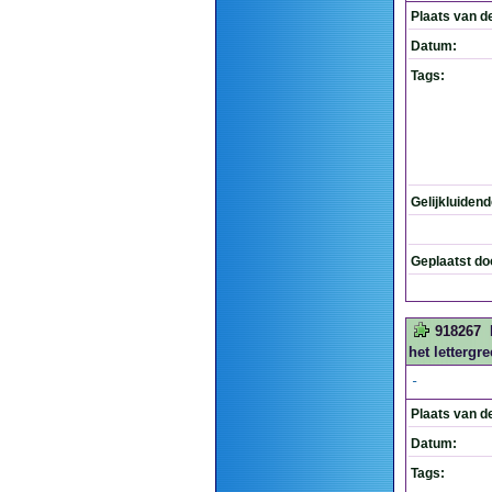
Plaats van d
Datum:
Tags:
Gelijkluiden
Geplaatst do
918267
het lettergr
-
Plaats van d
Datum:
Tags: