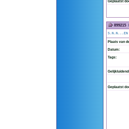
Geplaatst do
899215
S.N.N...EN
Plaats van d
Datum:
Tags:
Gelijkluiden
Geplaatst do