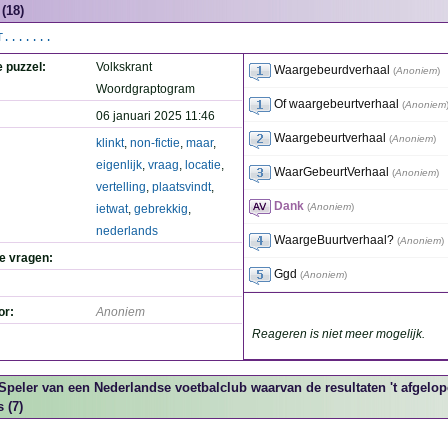
(18)
T.......
e puzzel:
Volkskrant
Waargebeurdverhaal
(
Anoniem
)
Woordgraptogram
Of waargebeurtverhaal
(
Anoniem
06 januari 2025 11:46
Waargebeurtverhaal
(
Anoniem
)
klinkt
,
non-fictie
,
maar
,
eigenlijk
,
vraag
,
locatie
,
WaarGebeurtVerhaal
(
Anoniem
)
vertelling
,
plaatsvindt
,
Dank
(
Anoniem
)
ietwat
,
gebrekkig
,
nederlands
WaargeBuurtverhaal?
(
Anoniem
)
de vragen:
Ggd
(
Anoniem
)
or:
Anoniem
Reageren is niet meer mogelijk.
Speler van een Nederlandse voetbalclub waarvan de resultaten 't afgelop
 (7)