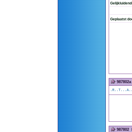
Gelijkluiden
Geplaatst do
987802a
.R..T...A.
987802