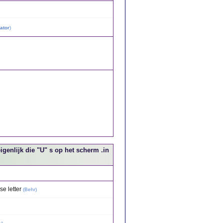
ator
)
genlijk die "U" s op het scherm .in
e letter
(
Behr
)