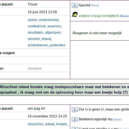
e puzzel:
Trouw
Ajacied
(
Fpol
)
10 juni 2023 13:56
andere vraag verwijderd
(
Moder
speler
,
nederlandse
,
voetbalclub
,
waarvan
,
resultaten
,
afgelopen
,
Reageren is niet meer mogelijk.
seizoen
,
ietwat
,
achterbleven
,
pretenties
de vragen:
or:
Anoniem
Misschien ietwat brutale vraag medepuzzelaars maar wat betekenen nu ei
eepraadsel , ik vraag niet om de oploosing hoor maar een beetje hulp (?)
e puzzel:
win pag.44
Die U is geen U, maar een grieks
24 november 2022 14:25
Betekent eigenlijk mu
(
akoe
)
misschien
,
ietwat
,
brutale
,