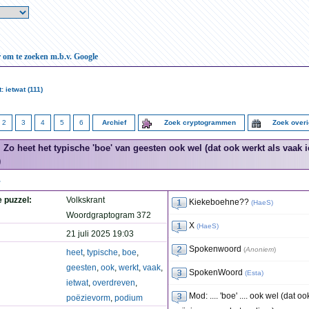
r om te zoeken m.b.v. Google
 ietwat (111)
2
3
4
5
6
Archief
Zoek cryptogrammen
Zoek over
Zo heet het typische 'boe' van geesten ook wel (dat ook werkt als vaak
)
.
e puzzel:
Volkskrant
Kiekeboehne??
(
HaeS
)
Woordgraptogram 372
X
(
HaeS
)
21 juli 2025 19:03
Spokenwoord
(
Anoniem
)
heet
,
typische
,
boe
,
geesten
,
ook
,
werkt
,
vaak
,
SpokenWoord
(
Esta
)
ietwat
,
overdreven
,
Mod: .... 'boe' .... ook wel (dat 
poëzievorm
,
podium