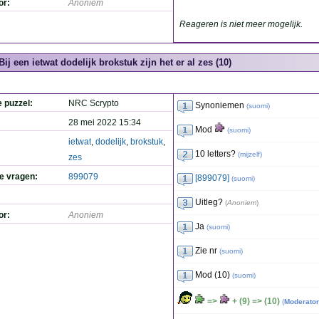
or:
Anoniem
Reageren is niet meer mogelijk.
Bij een ietwat dodelijk brokstuk zijn het er al zes (10)
e puzzel:
NRC Scrypto
Synoniemen
(
suomi
)
28 mei 2022 15:34
Mod
(
suomi
)
ietwat
,
dodelijk
,
brokstuk
,
10 letters?
(
mijzelf
)
zes
de vragen:
899079
[899079]
(
suomi
)
Uitleg?
(
Anoniem
)
or:
Anoniem
Ja
(
suomi
)
Zie nr
(
suomi
)
Mod (10)
(
suomi
)
=>
+ (9) => (10)
(
Moderator