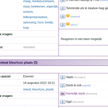
U met een steeltje µ = mu
(
zwalu
vraag
,
medepuzzelaars
,
maar
,
betekenen
,
eigenlijk
,
Tenminste als ik zwaluw mag ge
scherm
,
(
zwaluw
)
lettergreepraadsel
,
oploosing
,
hoor
,
beetje
,
(
akoe
)
hulp
de vragen:
Reageren is niet meer mogelijk.
or:
Anoniem
Ietwat kleurloze plaats (5)
e puzzel:
Elsevier
Vaals
(
Anoniem
)
18 augustus 2022 18:21
Denk ik ook
(
mijzelf
)
ietwat
,
kleurloze
,
plaats
Hartelijk dank
(
Anoniem
)
de vragen:
Ggd
(
Anoniem
)