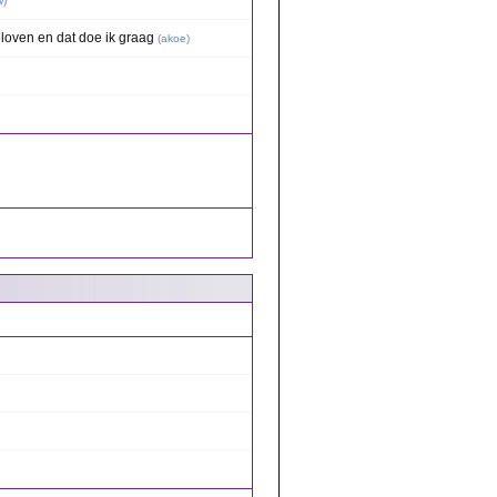
w
)
loven en dat doe ik graag
(
akoe
)