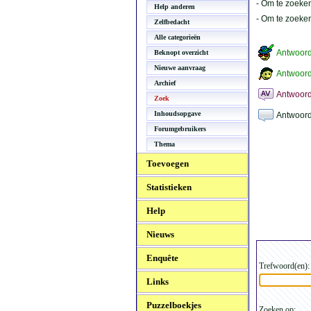
- Om te zoeken
Help anderen
- Om te zoeke
Zelfbedacht
Alle categorieën
Antwoor
Beknopt overzicht
Nieuwe aanvraag
Antwoord
Archief
Antwoord
Zoek
Inhoudsopgave
Antwoord
Forumgebruikers
Thema
Toevoegen
Statistieken
Help
Nieuws
Enquête
Trefwoord(en):
Links
Puzzelboekjes
Zoeken op: