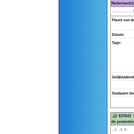
Nederlands) 
..........
Plaats van d
Datum:
Tags:
Gelijkluiden
Geplaatst do
937643
de pretenties
.J..I.D