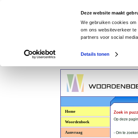
Deze website maakt gebru
We gebruiken cookies om c
om ons websiteverkeer te 
partners voor social media
Details tonen
Woordenboek.NU
Home
Zoek in puz
Op deze pagina
Woordenboek
Aanvraag
- Om te zoeken