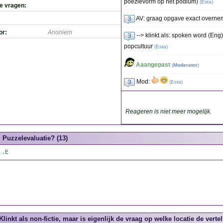
poëzievorm op het podium)
(
Esta
)
de vragen:
AV: graag opgave exact overnem
or:
Anoniem
--> klinkt als: spoken word (En
popcultuur
(
Esta
)
Aaangepast
(
Moderator
)
Mod:
(
Esta
)
Reageren is niet meer mogelijk.
Puzzelevaluatie? (13)
..E
Klinkt als non-fictie, maar is eigenlijk de vraag op welke locatie de verte