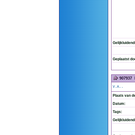
Gelijkluiden
Geplaatst do
907937
V.A..
Plaats van d
Datum:
Tags:
Gelijkluiden