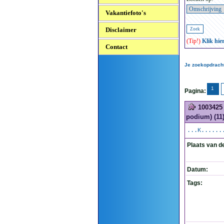
Vakantiefoto's
Disclaimer
(Tip!)
Klik hie
Contact
Je zoekopdracht:
1
Pagina:
1003425
podium) (11
...K......
Plaats van d
Datum:
Tags: