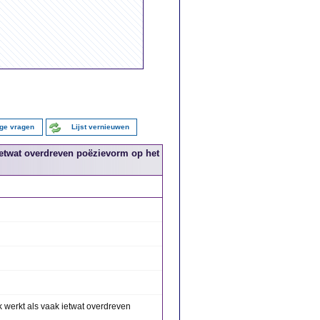
ige vragen
Lijst vernieuwen
 ietwat overdreven poëzievorm op het
ook werkt als vaak ietwat overdreven