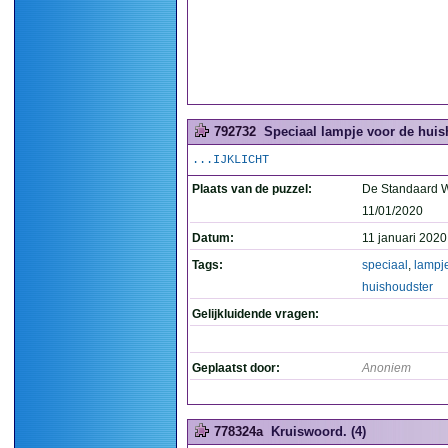
792732
Speciaal lampje voor de huis
...IJKLICHT
Plaats van de puzzel:
De Standaard 
11/01/2020
Datum:
11 januari 2020
Tags:
speciaal
,
lampj
huishoudster
Gelijkluidende vragen:
Geplaatst door:
Anoniem
778324a
Kruiswoord. (4)