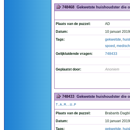
748468
Gekwetste huishoudster die o
Plaats van de puzzel:
AD
Datum:
10 januari 2019
Tags:
gekwetste
,
huis
spoed
,
medisch
Gelijkluidende vragen:
748433
Geplaatst door:
Anoniem
748433
Gekwetste huishoudster die o
T.A.M..U.P
Plaats van de puzzel:
Brabants Dagb
Datum:
10 januari 2019
Tags:
gekwetste
,
huis