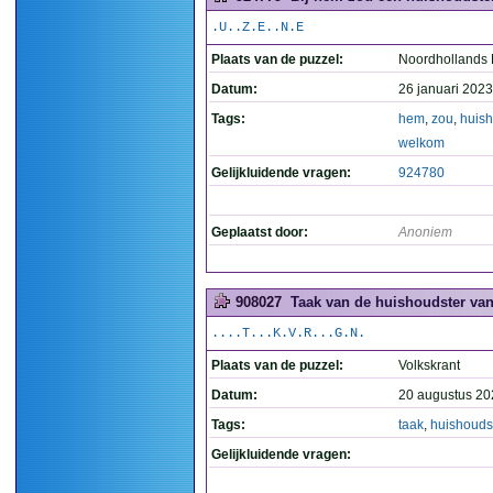
.U..Z.E..N.E
Plaats van de puzzel:
Noordhollands
Datum:
26 januari 2023
Tags:
hem
,
zou
,
huish
welkom
Gelijkluidende vragen:
924780
Geplaatst door:
Anoniem
908027
Taak van de huishoudster van 
....T...K.V.R...G.N.
Plaats van de puzzel:
Volkskrant
Datum:
20 augustus 20
Tags:
taak
,
huishouds
Gelijkluidende vragen: