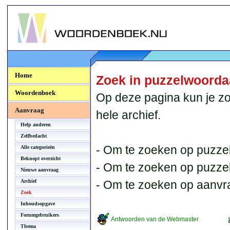
Woordenboek.NU
Home
Zoek in puzzelwoord
Woordenboek
Op deze pagina kun je zo
Aanvraag
hele archief.
Help anderen
Zelfbedacht
- Om te zoeken op puzzel
Alle categorieën
Beknopt overzicht
- Om te zoeken op puzzelb
Nieuwe aanvraag
Archief
- Om te zoeken op aanvr
Zoek
Inhoudsopgave
Forumgebruikers
Antwoorden van de Webmaster
Thema