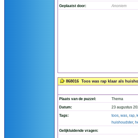
Geplaatst door:
Anoniem
868016
Toos was rap klaar als huisho
Plaats van de puzzel:
Thema
Datum:
23 augustus 20
Tags:
toos
,
was
,
rap
,
huishoudster
,
h
Gelijkluidende vragen: