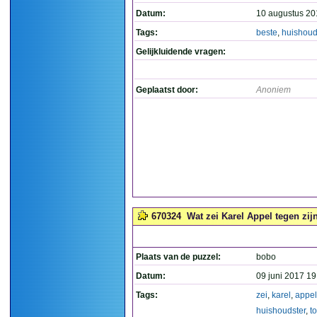
Datum:
10 augustus 20
Tags:
beste
,
huishoud
Gelijkluidende vragen:
Geplaatst door:
Anoniem
670324
Wat zei Karel Appel tegen zij
Plaats van de puzzel:
bobo
Datum:
09 juni 2017 19
Tags:
zei
,
karel
,
appel
huishoudster
,
t