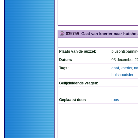
835759
Gaat van koerier naar huishou
Plaats van de puzzel:
plusontspannin
Datum:
03 december 2
Tags:
gaat
,
koerier
,
na
huishoudster
Gelijkluidende vragen:
Geplaatst door:
roos