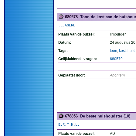
680578
Toon de kost aan de huishoud
.E.AGERE
Plaats van de puzzel:
limburger
Datum:
24 augustus 20
Tags:
toon
,
kost
,
huis
Gelijkluidende vragen:
680579
Geplaatst door:
Anoniem
678856
De beste huishoudster (10)
E.R.T.H.L.
Plaats van de puzzel:
AD