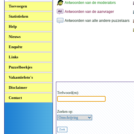
Antwoorden van de moderators
Toevoegen
Antwoorden van de aanvrager
Statistieken
Antwoorden van alle andere puzzelaars
Help
Nieuws
Enquête
Links
Puzzelboekjes
Vakantiefoto's
Disclaimer
Trefwoord(en):
Contact
Zoeken op: