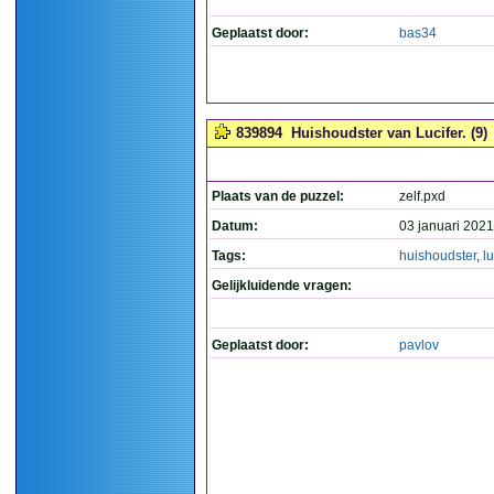
Geplaatst door:
bas34
839894
Huishoudster van Lucifer. (9)
Plaats van de puzzel:
zelf.pxd
Datum:
03 januari 2021
Tags:
huishoudster
,
lu
Gelijkluidende vragen:
Geplaatst door:
pavlov