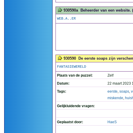
930590a
Beheerder van een website. (
WEB.A..ER
930590
De eerste soaps zijn versche
FANTASIEWERELD
Plaats van de puzzel:
Zelf
Datum:
22 maart 2023 
Tags:
eerste
,
soaps
,
v
miskende
,
huis
Gelijkluidende vragen:
Geplaatst door:
HaeS