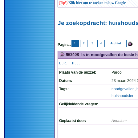
(Tip!)
Klik hier om te zoeken m.b.v. Google
Je zoekopdracht: huishoudst
1
2
3
4
Archief
Pagina:
963408
Is in noodgevallen de beste h
E.R.T.H...
Plaats van de puzzel:
Parool
Datum:
23 maart 2024 
Tags:
noodgevallen
,
huishoudster
Gelijkluidende vragen:
Geplaatst door:
Anoniem