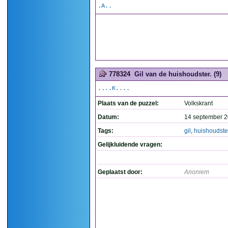
.A..
778324
Gil van de huishoudster. (9)
....K....
Plaats van de puzzel:
Volkskrant
Datum:
14 september 2
Tags:
gil
,
huishoudste
Gelijkluidende vragen:
Geplaatst door:
Anoniem