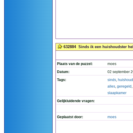
632884
Sinds ik een huishoudster heb 
Plaats van de puzzel:
moes
Datum:
02 september 2
Tags:
sinds
,
huishoud
alles
,
geregeld
,
slaapkamer
Gelijkluidende vragen:
Geplaatst door:
moes