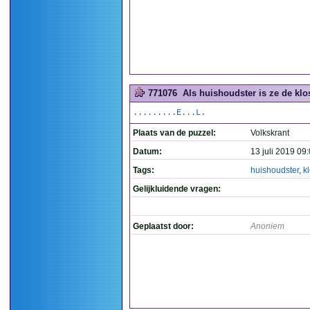
771076
Als huishoudster is ze de klos
.........E...L.
Plaats van de puzzel:
Volkskrant
Datum:
13 juli 2019 09
Tags:
huishoudster
,
k
Gelijkluidende vragen:
Geplaatst door:
Anoniem