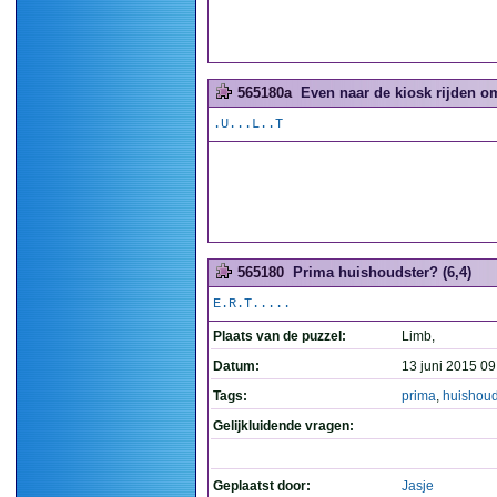
565180a
Even naar de kiosk rijden o
.U...L..T
565180
Prima huishoudster? (6,4)
E.R.T.....
Plaats van de puzzel:
Limb,
Datum:
13 juni 2015 09
Tags:
prima
,
huishoud
Gelijkluidende vragen:
Geplaatst door:
Jasje