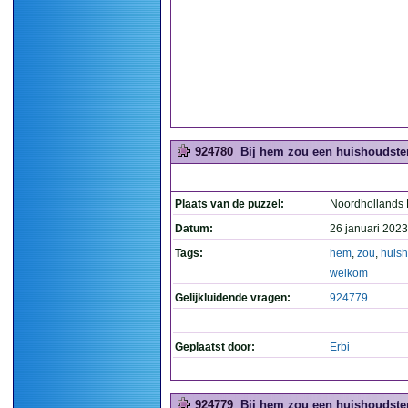
924780
Bij hem zou een huishoudster
Plaats van de puzzel:
Noordhollands
Datum:
26 januari 2023
Tags:
hem
,
zou
,
huish
welkom
Gelijkluidende vragen:
924779
Geplaatst door:
Erbi
924779
Bij hem zou een huishoudster