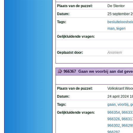
Plaats van de puzzel:
De Stentor
Datum:
25 september 2
Tags:
besluitelooshei
man
,
tegen
Gelijkluidende vragen:
Geplaatst door:
Anoniem
966367
Gaan we voorbij aan dat geve
Plaats van de puzzel:
Volkskrant Woo
Datum:
24 april 2024 1
Tags:
gaan
,
voorbij
,
g
Gelijkluidende vragen:
966354
,
96633
966326
,
96631
966302
,
96629
966287