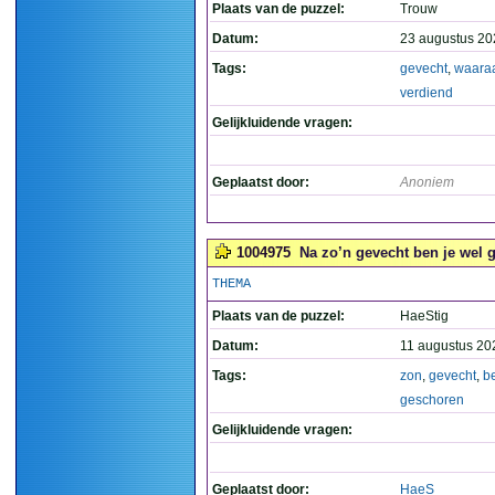
Plaats van de puzzel:
Trouw
Datum:
23 augustus 20
Tags:
gevecht
,
waara
verdiend
Gelijkluidende vragen:
Geplaatst door:
Anoniem
1004975
Na zo’n gevecht ben je wel g
THEMA
Plaats van de puzzel:
HaeStig
Datum:
11 augustus 20
Tags:
zon
,
gevecht
,
b
geschoren
Gelijkluidende vragen:
Geplaatst door:
HaeS