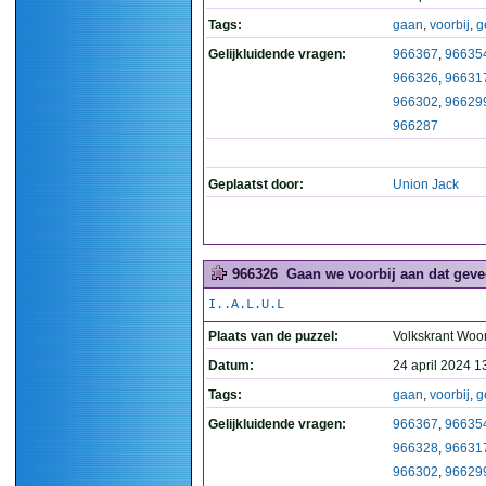
Tags:
gaan
,
voorbij
,
g
Gelijkluidende vragen:
966367
,
96635
966326
,
96631
966302
,
96629
966287
Geplaatst door:
Union Jack
966326
Gaan we voorbij aan dat geve
I..A.L.U.L
Plaats van de puzzel:
Volkskrant Woo
Datum:
24 april 2024 1
Tags:
gaan
,
voorbij
,
g
Gelijkluidende vragen:
966367
,
96635
966328
,
96631
966302
,
96629