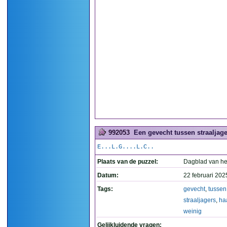
992053
Een gevecht tussen straaljager
E...L.G....L.C..
Plaats van de puzzel:
Dagblad van he
Datum:
22 februari 202
Tags:
gevecht
,
tussen
straaljagers
,
ha
weinig
Gelijkluidende vragen: