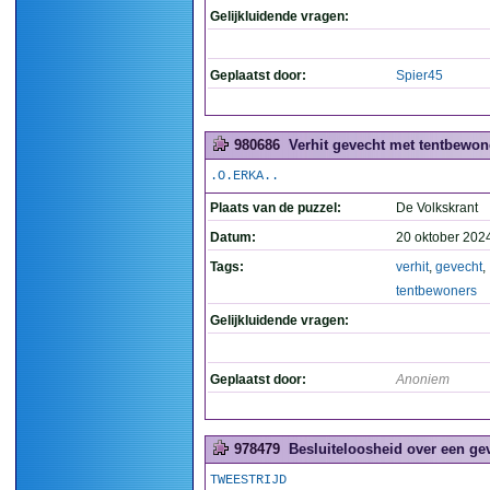
Gelijkluidende vragen:
Geplaatst door:
Spier45
980686
Verhit gevecht met tentbewone
.O.ERKA..
Plaats van de puzzel:
De Volkskrant
Datum:
20 oktober 202
Tags:
verhit
,
gevecht
,
tentbewoners
Gelijkluidende vragen:
Geplaatst door:
Anoniem
978479
Besluiteloosheid over een ge
TWEESTRIJD