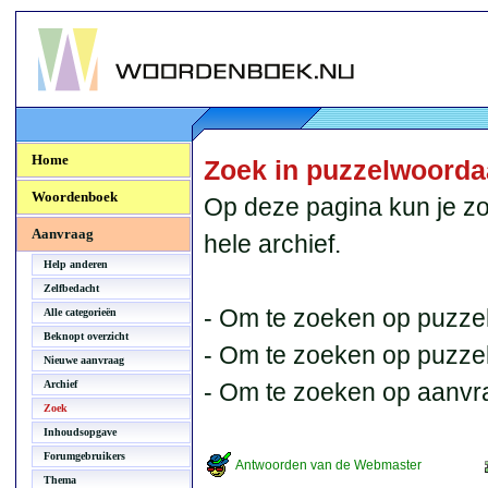
Woordenboek.NU
Home
Zoek in puzzelwoord
Woordenboek
Op deze pagina kun je zo
Aanvraag
hele archief.
Help anderen
Zelfbedacht
- Om te zoeken op puzzel
Alle categorieën
Beknopt overzicht
- Om te zoeken op puzzelb
Nieuwe aanvraag
Archief
- Om te zoeken op aanvr
Zoek
Inhoudsopgave
Forumgebruikers
Antwoorden van de Webmaster
Thema