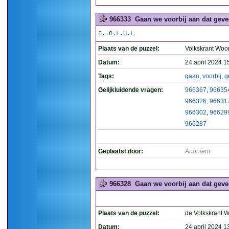
966333
Gaan we voorbij aan dat geve
I..O.L.U.L
Plaats van de puzzel:
Volkskrant Woo
Datum:
24 april 2024 1
Tags:
gaan
,
voorbij
,
g
Gelijkluidende vragen:
966367
,
96635
966326
,
96631
966302
,
96629
966287
Geplaatst door:
Anoniem
966328
Gaan we voorbij aan dat geve
Plaats van de puzzel:
de Volkskrant 
Datum:
24 april 2024 1