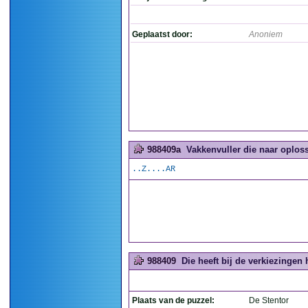
Geplaatst door:
Anoniem
988409a
Vakkenvuller die naar oploss
..Z....AR
988409
Die heeft bij de verkiezingen 
Plaats van de puzzel:
De Stentor