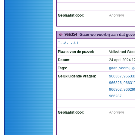
Geplaatst door:
Anoniem
966354
Gaan we voorbij aan dat geve
I..A.L.U.L
Plaats van de puzzel:
Volkskrant Woo
Datum:
24 april 2024 1
Tags:
gaan
,
voorbij
,
g
Gelijkluidende vragen:
966367
,
96633
966326
,
96631
966302
,
96629
966287
Geplaatst door:
Anoniem