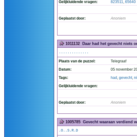
Gelijkluidende vragen:
823511
,
65640
Geplaatst door:
Anoniem
1011132
Daar had het gevecht niets om 
..............
Plaats van de puzzel:
Telegraaf
Datum:
05 november 2
Tags:
had
,
gevecht
,
n
Gelijkluidende vragen:
Geplaatst door:
Anoniem
1005785
Gevecht waaraan verdiend wo
.O..S.R.D