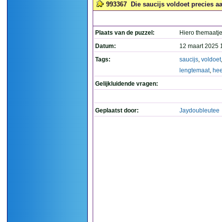
993367
Die saucijs voldoet precies a
Plaats van de puzzel:
Hiero themaatj
Datum:
12 maart 2025 
Tags:
saucijs
,
voldoet
lengtemaat
,
hee
Gelijkluidende vragen:
Geplaatst door:
Jaydoubleutee