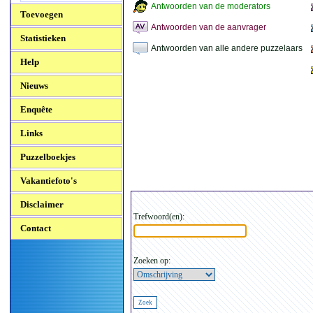
Antwoorden van de moderators
Toevoegen
Antwoorden van de aanvrager
Statistieken
Antwoorden van alle andere puzzelaars
Help
Nieuws
Enquête
Links
Puzzelboekjes
Vakantiefoto's
Disclaimer
Trefwoord(en):
Contact
Zoeken op: