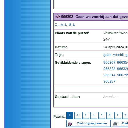
966302
Gaan we voorbij aan dat geve
I..A.L.U.L
Plaats van de puzzel:
Volkskrant Woo
24-4
Datum:
24 april 2024 0
Tags:
gaan
,
voorbij
,
g
Gelijkluidende vragen:
966367
,
96635
966328
,
96632
966314
,
96629
966287
Geplaatst door:
Anoniem
1
2
3
4
5
6
7
8
Pagina:
Zoek cryptogrammen
Zoek