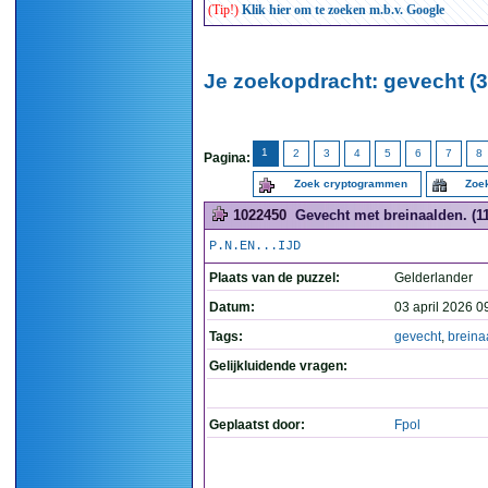
(Tip!)
Klik hier om te zoeken m.b.v. Google
Je zoekopdracht: gevecht (3
1
2
3
4
5
6
7
8
Pagina:
Zoek cryptogrammen
Zoek
1022450
Gevecht met breinaalden. (11
P.N.EN...IJD
Plaats van de puzzel:
Gelderlander
Datum:
03 april 2026 0
Tags:
gevecht
,
breina
Gelijkluidende vragen:
Geplaatst door:
Fpol