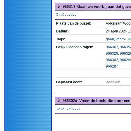
966314
Gaan we voorbij aan dat geve
I..O.L.U..
Plaats van de puzzel:
Volkskrant Woo
Datum:
24 april 2024 1
Tags:
gaan
,
voorbij
,
g
Gelijkluidende vragen:
966367
,
96635
966328
,
96632
966302
,
96629
966287
Geplaatst door:
Anoniem
966302a
Vreemde bocht die door een 
.A.E .RO...L