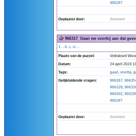
966287
Geplaatst door:
Anoniem
966317
Gaan we voorbij aan dat geve
I..O.L.U..
Plaats van de puzzel:
Volkskrant Woo
Datum:
24 april 2024 1
Tags:
gaan
,
voorbij
,
g
Gelijkluidende vragen:
966367
,
96635
966328
,
96632
966302
,
96629
966287
Geplaatst door:
Anoniem