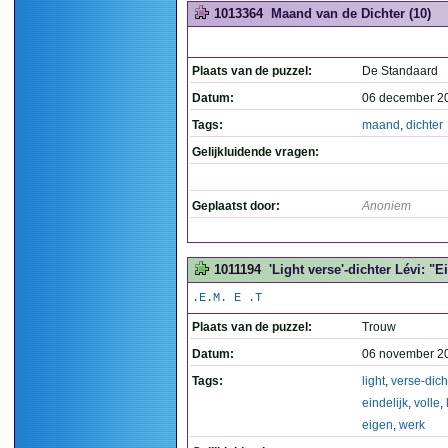
1013364
Maand van de Dichter (10)
Plaats van de puzzel:
De Standaard
Datum:
06 december 2
Tags:
maand
,
dichter
Gelijkluidende vragen:
Geplaatst door:
Anoniem
1011194
'Light verse'-dichter Lévi: "Ei
.E.M. E .T
Plaats van de puzzel:
Trouw
Datum:
06 november 2
Tags:
light
,
verse-dich
eindelijk
,
volle
,
eigen
,
werk