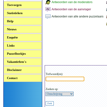
Antwoorden van de moderators
Toevoegen
Antwoorden van de aanvrager
Statistieken
Antwoorden van alle andere puzzelaars
Help
Nieuws
Enquête
Links
Puzzelboekjes
Vakantiefoto's
Disclaimer
Trefwoord(en):
Contact
Zoeken op: