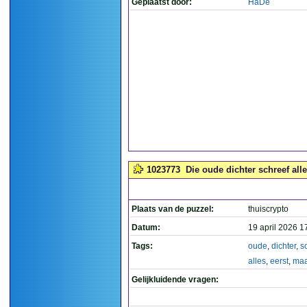
Geplaatst door:
HaDe
1023773
Die oude dichter schreef alles
Plaats van de puzzel:
thuiscrypto
Datum:
19 april 2026 1
Tags:
oude
,
dichter
,
s
alles
,
eerst
,
maa
Gelijkluidende vragen: