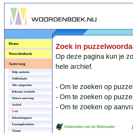
Woordenboek.NU
Home
Zoek in puzzelwoord
Woordenboek
Op deze pagina kun je zo
Aanvraag
hele archief.
Help anderen
Zelfbedacht
- Om te zoeken op puzzel
Alle categorieën
Beknopt overzicht
- Om te zoeken op puzzelb
Nieuwe aanvraag
Archief
- Om te zoeken op aanvr
Zoek
Inhoudsopgave
Forumgebruikers
Antwoorden van de Webmaster
Thema