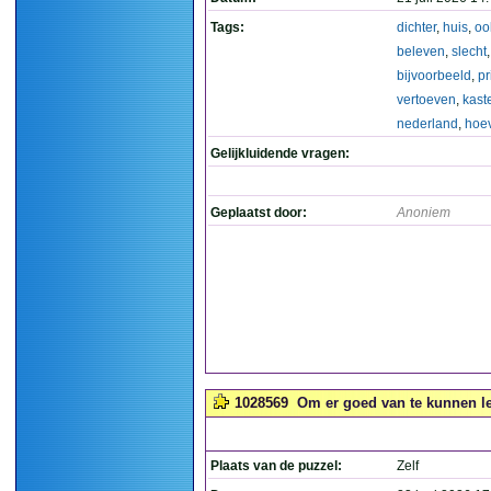
Tags:
dichter
,
huis
,
oo
beleven
,
slecht
bijvoorbeeld
,
p
vertoeven
,
kast
nederland
,
hoe
Gelijkluidende vragen:
Geplaatst door:
Anoniem
1028569
Om er goed van te kunnen lev
Plaats van de puzzel:
Zelf