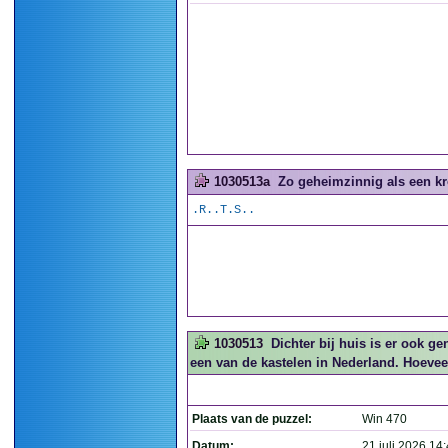
1030513a
Zo geheimzinnig als een kr
.R..T.S..
1030513
Dichter bij huis is er ook ge
een van de kastelen in Nederland. Hoeveel
Plaats van de puzzel:
Win 470
Datum:
21 juli 2026 14