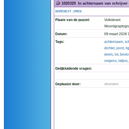
1020320
In achternaam van schrijver e
NOMENEST.OMEN
Plaats van de puzzel:
Volkskrant
Woordgraptogr
Datum:
09 maart 2026 
Tags:
achternaam
,
sch
dichter
,
joost
,
lig
deels
,
lot
,
beslo
volgens
,
latijns
Gelijkluidende vragen:
Geplaatst door:
Anoniem