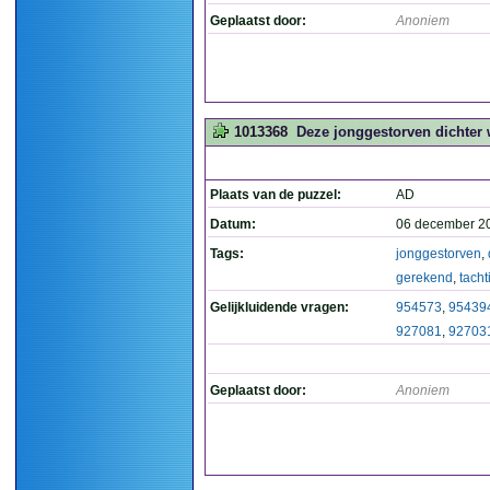
Geplaatst door:
Anoniem
1013368
Deze jonggestorven dichter w
Plaats van de puzzel:
AD
Datum:
06 december 2
Tags:
jonggestorven
,
gerekend
,
tacht
Gelijkluidende vragen:
954573
,
95439
927081
,
92703
Geplaatst door:
Anoniem