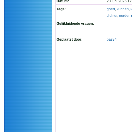
Datum:
23 juni 2026 17
Tags:
goed
,
kunnen
,
dichter
,
eerder
,
Gelijkluidende vragen:
Geplaatst door:
bas34