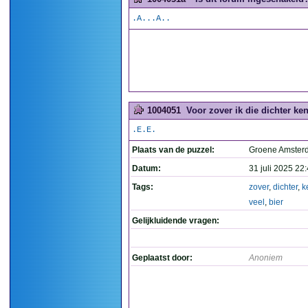
.A...A..
1004051
Voor zover ik die dichter ken
.E.E.
Plaats van de puzzel:
Groene Amste
Datum:
31 juli 2025 22
Tags:
zover
,
dichter
,
k
veel
,
bier
Gelijkluidende vragen:
Geplaatst door:
Anoniem