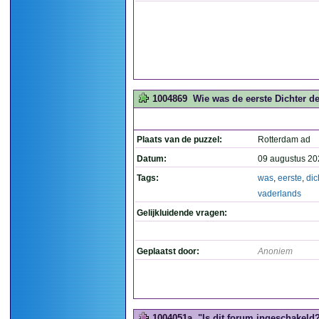
1004869
Wie was de eerste Dichter d
Plaats van de puzzel:
Rotterdam ad
Datum:
09 augustus 20
Tags:
was
,
eerste
,
dic
vaderlands
Gelijkluidende vragen:
Geplaatst door:
Anoniem
1004051a
"Is dit forum ingeschakeld?