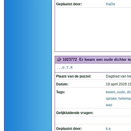
Geplaatst door:
HaDe
1023772
Er kwam een oude dichter te
...O.T.R
Plaats van de puzzel:
Dagblad van he
Datum:
19 april 2026 1
Tags:
kwam
,
oude
,
di
sprake
,
helema
was
Gelijkluidende vragen:
Geplaatst door:
k.a