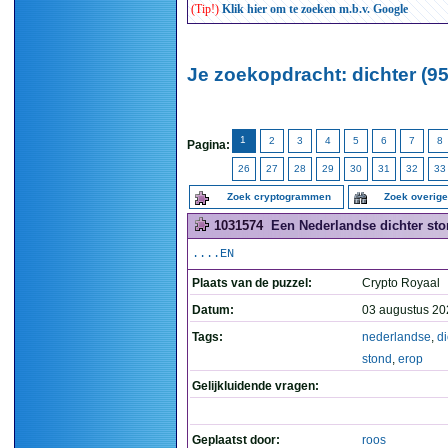
(Tip!)
Klik hier om te zoeken m.b.v. Google
Je zoekopdracht: dichter (95
1
2
3
4
5
6
7
8
Pagina:
26
27
28
29
30
31
32
33
Zoek cryptogrammen
Zoek overig
1031574
Een Nederlandse dichter ston
....EN
Plaats van de puzzel:
Crypto Royaal
Datum:
03 augustus 20
Tags:
nederlandse
,
di
stond
,
erop
Gelijkluidende vragen:
Geplaatst door:
roos