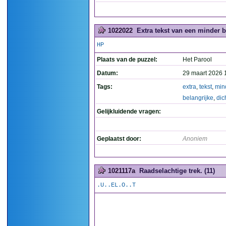
1022022
Extra tekst van een minder be
HP
Plaats van de puzzel:
Het Parool
Datum:
29 maart 2026 
Tags:
extra
,
tekst
,
min
belangrijke
,
dic
Gelijkluidende vragen:
Geplaatst door:
Anoniem
1021117a
Raadselachtige trek. (11)
.U..EL.O..T