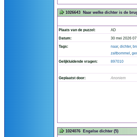
1026643
Naar welke dichter is de br
Plaats van de puzzel:
AD
Datum:
30 mei 2026 07
Tags:
naar
,
dichter
,
br
zaltbommel
,
ge
Gelijkluidende vragen:
897010
Geplaatst door:
Anoniem
1024076
Engelse dichter (5)