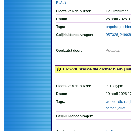
K.A.S
Plaats van de puzzel:
De Limburger
Datum:
25 april 2026 0
Tags:
engelse
,
dichte
Gelijkluidende vragen:
957326
,
24903
Geplaatst door:
Anoniem
1023774
Werkte die dichter hierbij sa
Plaats van de puzzel:
thuiscrypto
Datum:
19 april 2026 1
Tags:
werkte
,
dichter
,
samen
,
eliot
Gelijkluidende vragen: