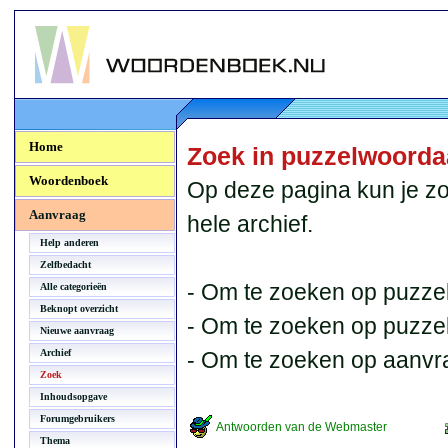
Woordenboek.NU
Home
Zoek in puzzelwoord
Woordenboek
Op deze pagina kun je zo
Aanvraag
hele archief.
Help anderen
Zelfbedacht
- Om te zoeken op puzzel
Alle categorieën
Beknopt overzicht
- Om te zoeken op puzzelb
Nieuwe aanvraag
Archief
- Om te zoeken op aanvr
Zoek
Inhoudsopgave
Forumgebruikers
Antwoorden van de Webmaster
Thema