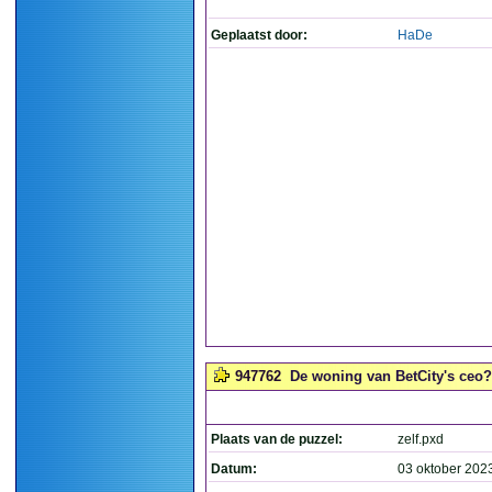
Geplaatst door:
HaDe
947762
De woning van BetCity's ceo? 
Plaats van de puzzel:
zelf.pxd
Datum:
03 oktober 202