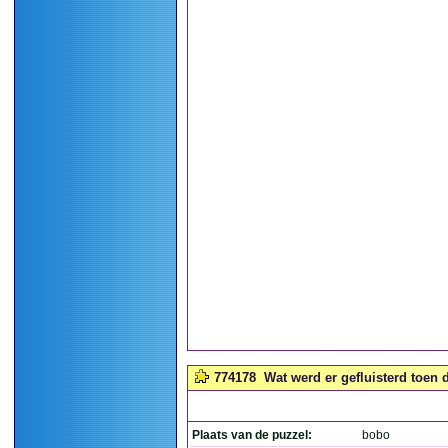
774178
Wat werd er gefluisterd toen
Plaats van de puzzel:
bobo