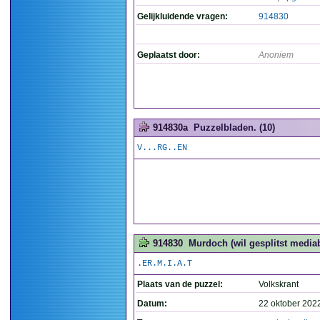
Gelijkluidende vragen:
914830
Geplaatst door:
Anoniem
914830a
Puzzelbladen. (10)
V...RG..EN
914830
Murdoch (wil gesplitst mediab
.ER.M.I.A.T
Plaats van de puzzel:
Volkskrant
Datum:
22 oktober 202