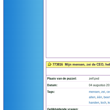
773816
Mijn mensen, zei de CEO, heb
Plaats van de puzzel:
zelf.pxd
Datum:
04 augustus 20
Tags:
mensen
,
zei
,
ce
allen
,
één
,
bee
handen
,
toch
,
k
Gelijkluidende vragen: