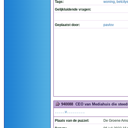
Tags:
woning
,
betcity
Gelijkluidende vragen:
Geplaatst door:
pavlov
940088
CEO van Mediahuis die steeds 
.....V.........
Plaats van de puzzel:
De Groene Ams