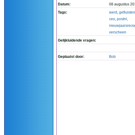
Datum:
08 augustus 20
Tags:
werd
,
gefluister
ceo
,
postnl
,
nieuwjaarsrece
verscheen
Gelijkluidende vragen:
Geplaatst door:
Bob