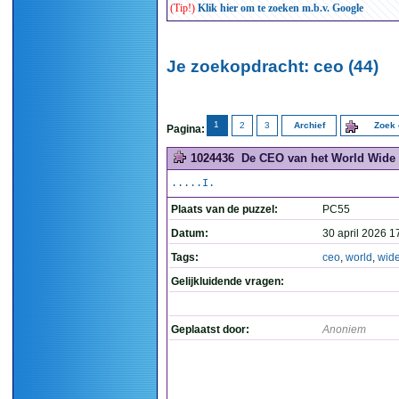
(Tip!)
Klik hier om te zoeken m.b.v. Google
Je zoekopdracht: ceo (44)
1
2
3
Archief
Zoek 
Pagina:
1024436
De CEO van het World Wide 
.....I.
Plaats van de puzzel:
PC55
Datum:
30 april 2026 1
Tags:
ceo
,
world
,
wid
Gelijkluidende vragen:
Geplaatst door:
Anoniem