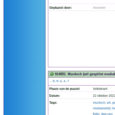
Geplaatst door:
Anoniem
914851
Murdoch (wil gesplitst mediab
..R.M.G.A.T
Plaats van de puzzel:
Volkskrant
Datum:
22 oktober 202
Tags:
murdoch
,
wil
,
ge
mediabedrijf
,
h
thillo
,
dpg-ceo