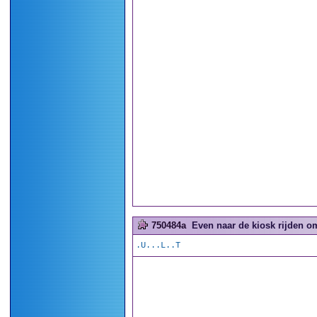
750484a
Even naar de kiosk rijden o
.U...L..T