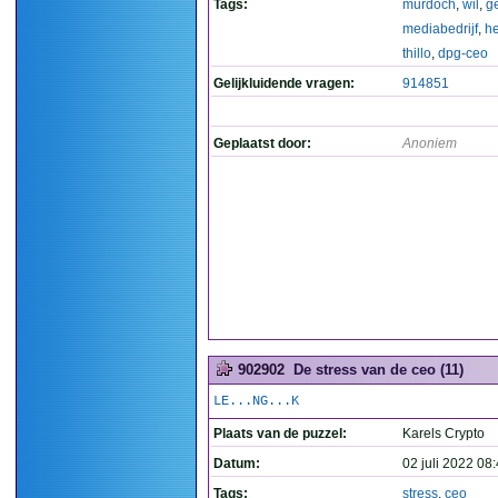
Tags:
murdoch
,
wil
,
ge
mediabedrijf
,
h
thillo
,
dpg-ceo
Gelijkluidende vragen:
914851
Geplaatst door:
Anoniem
902902
De stress van de ceo (11)
LE...NG...K
Plaats van de puzzel:
Karels Crypto
Datum:
02 juli 2022 08
Tags:
stress
,
ceo