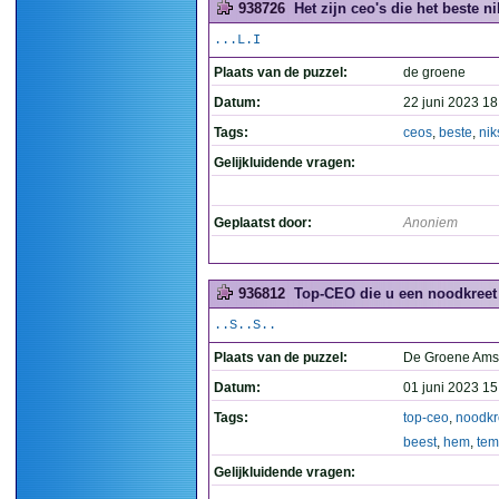
938726
Het zijn ceo's die het beste n
...L.I
Plaats van de puzzel:
de groene
Datum:
22 juni 2023 18
Tags:
ceos
,
beste
,
nik
Gelijkluidende vragen:
Geplaatst door:
Anoniem
936812
Top-CEO die u een noodkreet 
..S..S..
Plaats van de puzzel:
De Groene Ams
Datum:
01 juni 2023 15
Tags:
top-ceo
,
noodkr
beest
,
hem
,
te
Gelijkluidende vragen: