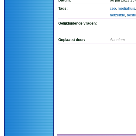
Datum:
06 juli 2023 15
Tags:
ceo
,
mediahuis
hetzelfde
,
best
Gelijkluidende vragen:
Geplaatst door:
Anoniem