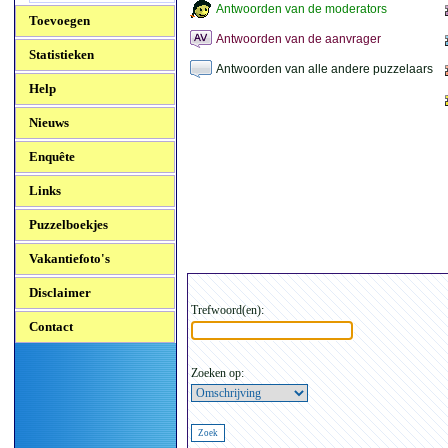
Antwoorden van de moderators
Toevoegen
Antwoorden van de aanvrager
Statistieken
Antwoorden van alle andere puzzelaars
Help
Nieuws
Enquête
Links
Puzzelboekjes
Vakantiefoto's
Disclaimer
Trefwoord(en):
Contact
Zoeken op: