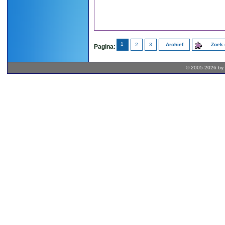
1
2
3
Archief
Zoek 
Pagina:
© 2005-2026 by 