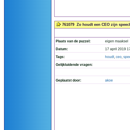
761079
Zo houdt een CEO zijn speech
Plaats van de puzzel:
eigen maaksel
Datum:
17 april 2019 1
Tags:
houdt
,
ceo
,
spe
Gelijkluidende vragen:
Geplaatst door:
akoe