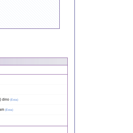
) dino
(
Esta
)
ram
(
Esta
)