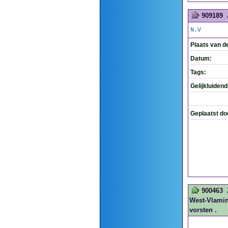
909189
N.V
Plaats van d
Datum:
Tags:
Gelijkluiden
Geplaatst do
900463
West-Vlaming
vorsten .