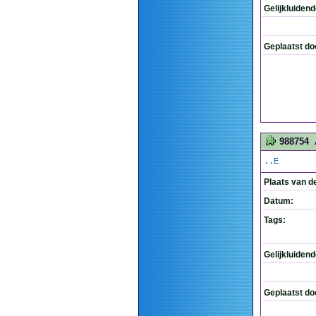
Gelijkluiden
Geplaatst do
988754
..E
Plaats van d
Datum:
Tags:
Gelijkluiden
Geplaatst do