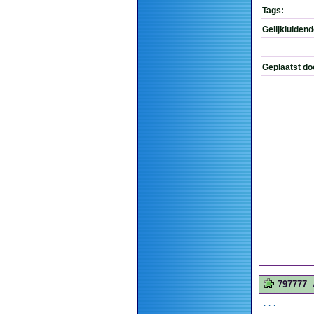
Tags:
Gelijkluiden
Geplaatst do
797777
...