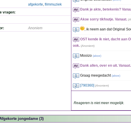
afgekorte
,
filmmuziek
Dank je akte, betekenis? Vanaa
de vragen:
Akoe sorry tikfoutje. Vanaat.
(
A
or:
Anoniem
, ik neem aan dat Original So
OST kende ik niet, dacht aan O
ook.
(
Anoniem
)
Mooizo
(
akoe
)
Dank allen, over en uit. Vanaat.
Graag meegedacht
(
akoe
)
[790360]
(
Anoniem
)
Reageren is niet meer mogelijk.
Afgekorte jongedame (3)