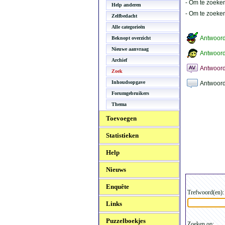
- Om te zoeken
Help anderen
- Om te zoeke
Zelfbedacht
Alle categorieën
Antwoor
Beknopt overzicht
Nieuwe aanvraag
Antwoord
Archief
Antwoord
Zoek
Inhoudsopgave
Antwoord
Forumgebruikers
Thema
Toevoegen
Statistieken
Help
Nieuws
Enquête
Trefwoord(en):
Links
Puzzelboekjes
Zoeken op: