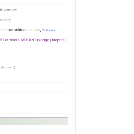
t.
(
Anoniem
)
noniem
)
undtrack voldoende uitleg is
(
akoe
)
PT of zoiets, MUTANT (vorige ) klopt nu
(
Anoniem
)