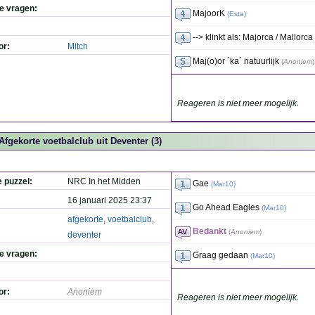
de vragen:
MajoorK
(
Esta
)
--> klinkt als: Majorca / Mallorca
or:
Mitch
Maj(o)or ´ka´ natuurlijk
(
Anoniem
)
Reageren is niet meer mogelijk.
Afgekorte voetbalclub uit Deventer (3)
e puzzel:
NRC In het Midden
Gae
(
Mar10
)
16 januari 2025 23:37
Go Ahead Eagles
(
Mar10
)
afgekorte
,
voetbalclub
,
Bedankt
(
Anoniem
)
deventer
de vragen:
Graag gedaan
(
Mar10
)
or:
Anoniem
Reageren is niet meer mogelijk.