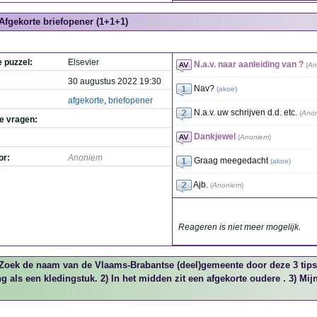
Afgekorte briefopener (1+1+1)
e puzzel:
Elsevier
N.a.v. naar aanleiding van ?
(
An
30 augustus 2022 19:30
Nav?
(
akoe
)
afgekorte
,
briefopener
N.a.v. uw schrijven d.d. etc.
(
Ano
de vragen:
Dankjewel
(
Anoniem
)
or:
Anoniem
Graag meegedacht
(
akoe
)
Ajb.
(
Anoniem
)
Reageren is niet meer mogelijk.
Zoek de naam van de Vlaams-Brabantse (deel)gemeente door deze 3 tips; 1
 als een kledingstuk. 2) In het midden zit een afgekorte oudere . 3) Mi