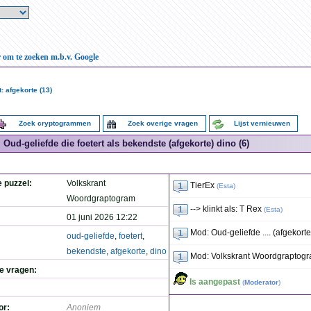
r om te zoeken m.b.v. Google
: afgekorte (13)
Zoek cryptogrammen
Zoek overige vragen
Lijst vernieuwen
Oud-geliefde die foetert als bekendste (afgekorte) dino (6)
e puzzel:
Volkskrant
TierEx
(
Esta
)
Woordgraptogram
--> klinkt als: T Rex
(
Esta
)
01 juni 2026 12:22
Mod: Oud-geliefde .... (afgekorte
oud-geliefde
,
foetert
,
bekendste
,
afgekorte
,
dino
Mod: Volkskrant Woordgraptog
de vragen:
Is aangepast
(
Moderator
)
or:
Anoniem