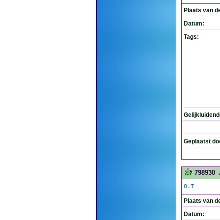
Plaats van d
Datum:
Tags:
Gelijkluiden
Geplaatst do
798930
O.T
Plaats van d
Datum: