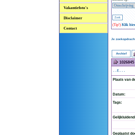
Vakantiefoto's
Disclaimer
(Tip!)
Klik hie
Contact
Je zoekopdracht
Archief
1026845
..E...
Plaats van d
Datum:
Tags:
Gelijkluiden
Geplaatst do