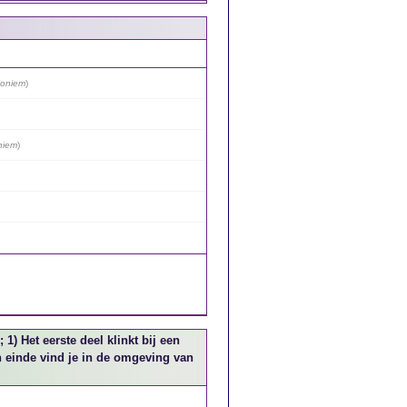
oniem
)
niem
)
) Het eerste deel klinkt bij een
jn einde vind je in de omgeving van