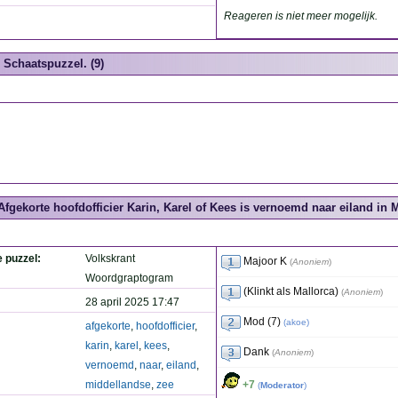
Reageren is niet meer mogelijk.
Schaatspuzzel. (9)
Afgekorte hoofdofficier Karin, Karel of Kees is vernoemd naar eiland in 
e puzzel:
Volkskrant
Majoor K
(
Anoniem
)
Woordgraptogram
(Klinkt als Mallorca)
(
Anoniem
)
28 april 2025 17:47
Mod (7)
(
akoe
)
afgekorte
,
hoofdofficier
,
karin
,
karel
,
kees
,
Dank
(
Anoniem
)
vernoemd
,
naar
,
eiland
,
middellandse
,
zee
+7
(
Moderator
)