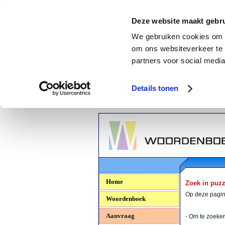
Deze website maakt gebru
We gebruiken cookies om c
om ons websiteverkeer te 
partners voor social media
Details tonen
Woordenboek.NU
Home
Zoek in puz
Op deze pagina
Woordenboek
Aanvraag
- Om te zoeken