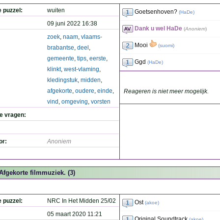
e puzzel:
wuiten
Goetsenhoven?
(
HaDe
)
09 juni 2022 16:38
Dank u wel HaDe
(
Anoniem
)
zoek
,
naam
,
vlaams-
Mooi
(
suomi
)
brabantse
,
deel
,
gemeente
,
tips
,
eerste
,
Ggd
(
HaDe
)
klinkt
,
west-vlaming
,
kledingstuk
,
midden
,
afgekorte
,
oudere
,
einde
,
Reageren is niet meer mogelijk.
vind
,
omgeving
,
vorsten
de vragen:
or:
Anoniem
Afgekorte filmmuziek. (3)
e puzzel:
NRC In Het Midden 25/02
Ost
(
akoe
)
05 maart 2020 11:21
Original Soundtrack
(
akoe
)