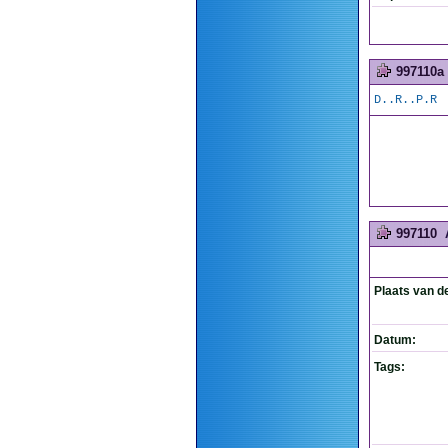
997110a
D..R..P.R
997110
Plaats van d
Datum:
Tags: