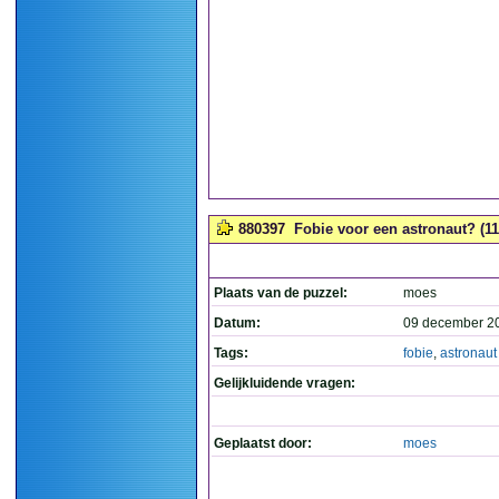
880397
Fobie voor een astronaut? (11
Plaats van de puzzel:
moes
Datum:
09 december 2
Tags:
fobie
,
astronaut
Gelijkluidende vragen:
Geplaatst door:
moes