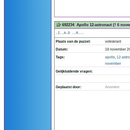
692234
Apollo 12-astronaut († 6 novem
.I..A.D ..R...
Plaats van de puzzel:
volkskrant
Datum:
18 november 2
Tags:
apollo
,
12-astro
november
Gelijkluidende vragen:
Geplaatst door:
Anoniem