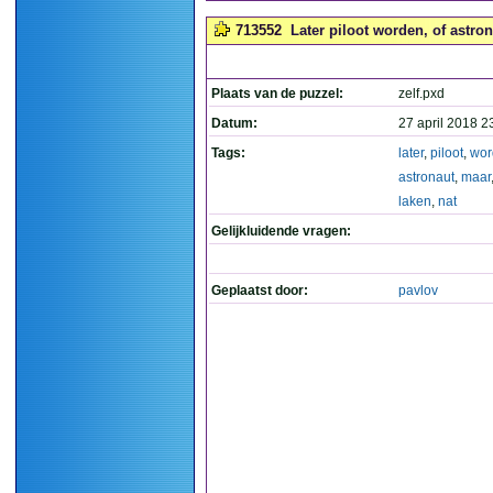
713552
Later piloot worden, of astrona
Plaats van de puzzel:
zelf.pxd
Datum:
27 april 2018 2
Tags:
later
,
piloot
,
wor
astronaut
,
maar
laken
,
nat
Gelijkluidende vragen:
Geplaatst door:
pavlov