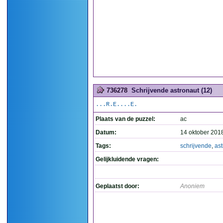
736278
Schrijvende astronaut (12)
...R.E....E.
Plaats van de puzzel:
ac
Datum:
14 oktober 201
Tags:
schrijvende
,
ast
Gelijkluidende vragen:
Geplaatst door:
Anoniem