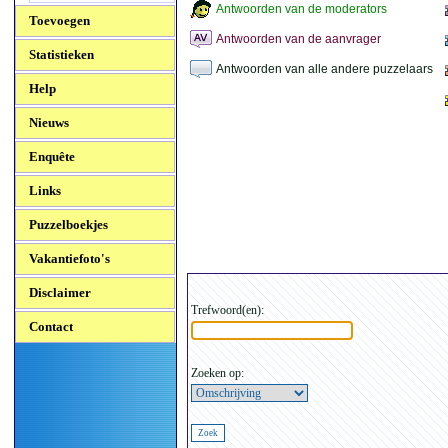
Antwoorden van de moderators
Toevoegen
Antwoorden van de aanvrager
Statistieken
Antwoorden van alle andere puzzelaars
Help
Nieuws
Enquête
Links
Puzzelboekjes
Vakantiefoto's
Disclaimer
Trefwoord(en):
Contact
Zoeken op: