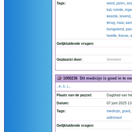
Tags:
werd
,
jaren
,
zes
kat
,
ruimte
,
inge
keerde
,
levend
terug
,
naar
,
aar
bungelend
,
par
heette
,
franse
,
a
Gelijkluidende vragen:
Geplaatst door:
Anoniem
1000236
Dit medicijn is goed in te n
.A.S.L.
Plaats van de puzzel:
Dagblad van he
Datum:
07 juni 2025 13
Tags:
medicijn
,
goed
,
astronaut
Gelijkluidende vragen: