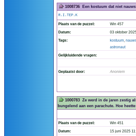
1008736
Een kostuum dat niet nauwslu
R.I.TEP.K
Plaats van de puzzel:
Win 457
Datum:
03 oktober 202
Tags:
kostuum
,
nauws
astronaut
Gelijkluidende vragen:
Geplaatst door:
Anoniem
1000783
Ze werd in de jaren zestig a
bungelend aan een parachute. Hoe heette
Plaats van de puzzel:
Win 451
Datum:
15 juni 2025 11