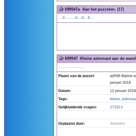
699547a
Aan het puzzelen. (17)
..O.....O..O..E..
699547
Kleine astronaut aan de wande
............
Plaats van de puzzel:
ad596 filipine v
januari 2018
Datum:
12 januari 2018
Tags:
kleine
,
astronau
Gelijkluidende vragen:
272913
Geplaatst door:
Anoniem