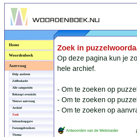
Woordenboek.NU
Home
Zoek in puzzelwoord
Woordenboek
Op deze pagina kun je zo
Aanvraag
hele archief.
Help anderen
Zelfbedacht
- Om te zoeken op puzzel
Alle categorieën
Beknopt overzicht
- Om te zoeken op puzzelb
Nieuwe aanvraag
Archief
- Om te zoeken op aanvr
Zoek
Inhoudsopgave
Forumgebruikers
Antwoorden van de Webmaster
Thema