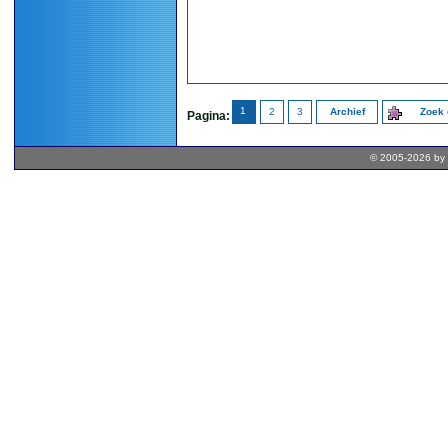
1
2
3
Archief
Zoek 
Pagina:
© 2005-2026 by 