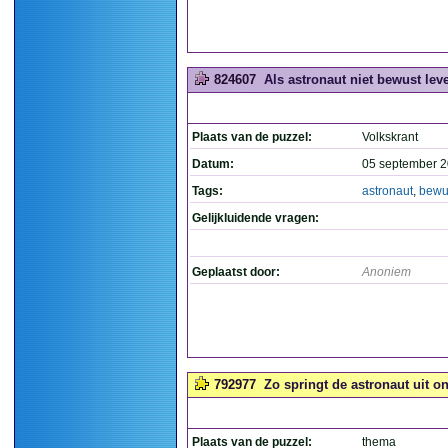
824607
Als astronaut niet bewust leve
Plaats van de puzzel:
Volkskrant
Datum:
05 september 2
Tags:
astronaut
,
bewu
Gelijkluidende vragen:
Geplaatst door:
Anoniem
792977
Zo springt de astronaut uit o
Plaats van de puzzel:
thema