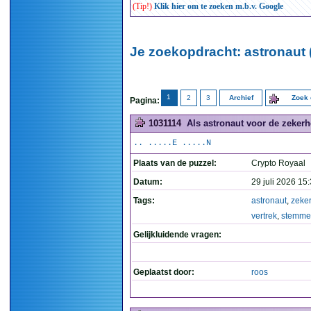
(Tip!)
Klik hier om te zoeken m.b.v. Google
Je zoekopdracht: astronaut 
1
2
3
Archief
Zoek 
Pagina:
1031114
Als astronaut voor de zekerh
.. .....E .....N
Plaats van de puzzel:
Crypto Royaal
Datum:
29 juli 2026 15
Tags:
astronaut
,
zeke
vertrek
,
stemme
Gelijkluidende vragen:
Geplaatst door:
roos