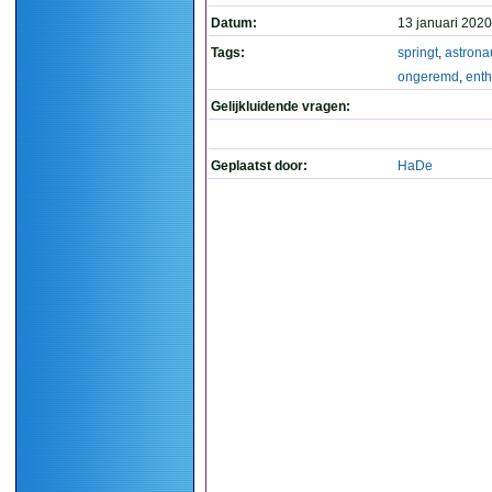
Datum:
13 januari 2020
Tags:
springt
,
astrona
ongeremd
,
ent
Gelijkluidende vragen:
Geplaatst door:
HaDe