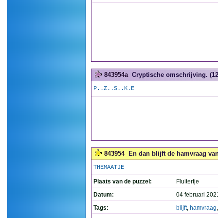
843954a
Cryptische omschrijving. (12
P..Z..S..K.E
843954
En dan blijft de hamvraag van 
THEMAATJE
Plaats van de puzzel:
Fluitertje
Datum:
04 februari 202
Tags:
blijft
,
hamvraag