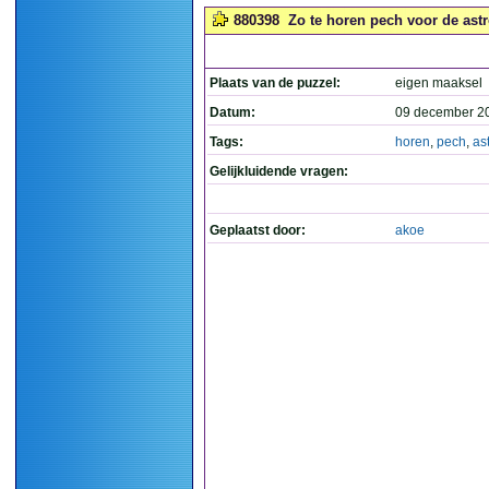
880398
Zo te horen pech voor de astr
Plaats van de puzzel:
eigen maaksel
Datum:
09 december 2
Tags:
horen
,
pech
,
as
Gelijkluidende vragen:
Geplaatst door:
akoe