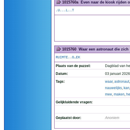
1015760a
Even naar de kiosk rijden 
.U...L..T
1015760
Waar een astronaut die zich
RUIMTE..O…EK
Plaats van de puzzel:
Dagblad van he
Datum:
03 januari 2026
Tags:
waar
,
astronaut
,
nauwelijks
,
kan
mee
,
maken
,
he
Gelijkluidende vragen:
Geplaatst door:
Anoniem