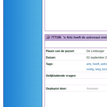
777106
'n Arts heeft de astronaut ni
Plaats van de puzzel:
De Limburger
Datum:
02 september 2
Tags:
arts
,
heeft
,
astr
nodig
,
weg
,
ko
Gelijkluidende vragen:
Geplaatst door:
Anoniem