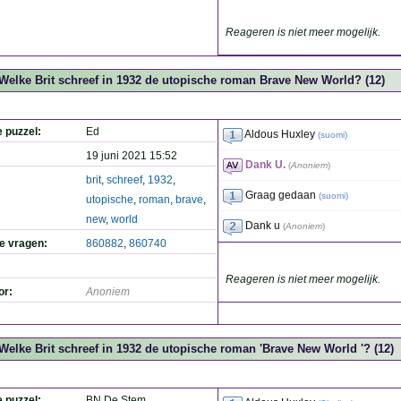
Reageren is niet meer mogelijk.
Welke Brit schreef in 1932 de utopische roman Brave New World? (12)
e puzzel:
Ed
Aldous Huxley
(
suomi
)
19 juni 2021 15:52
Dank U.
(
Anoniem
)
brit
,
schreef
,
1932
,
Graag gedaan
(
suomi
)
utopische
,
roman
,
brave
,
new
,
world
Dank u
(
Anoniem
)
de vragen:
860882
,
860740
Reageren is niet meer mogelijk.
or:
Anoniem
Welke Brit schreef in 1932 de utopische roman 'Brave New World '? (12)
e puzzel:
BN De Stem