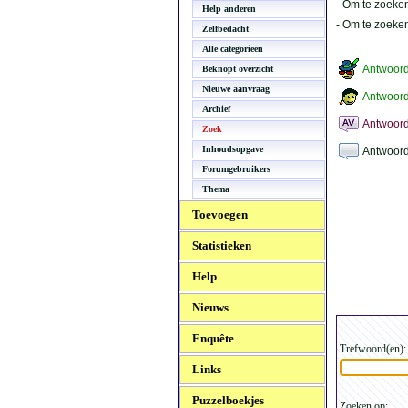
- Om te zoeken
Help anderen
- Om te zoeke
Zelfbedacht
Alle categorieën
Antwoor
Beknopt overzicht
Nieuwe aanvraag
Antwoord
Archief
Antwoord
Zoek
Inhoudsopgave
Antwoord
Forumgebruikers
Thema
Toevoegen
Statistieken
Help
Nieuws
Enquête
Trefwoord(en):
Links
Puzzelboekjes
Zoeken op: