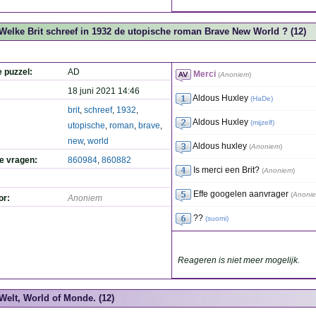
Welke Brit schreef in 1932 de utopische roman Brave New World ? (12)
e puzzel:
AD
Merci
(
Anoniem
)
18 juni 2021 14:46
Aldous Huxley
(
HaDe
)
brit
,
schreef
,
1932
,
Aldous Huxley
(
mijzelf
)
utopische
,
roman
,
brave
,
new
,
world
Aldous huxley
(
Anoniem
)
de vragen:
860984
,
860882
Is merci een Brit?
(
Anoniem
)
Effe googelen aanvrager
(
Anoni
or:
Anoniem
??
(
suomi
)
Reageren is niet meer mogelijk.
Welt, World of Monde. (12)