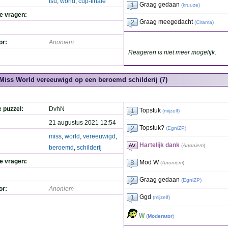
isu
,
world
,
cup-finale
Graag gedaan
(
kruuze
)
de vragen:
Graag meegedacht
(
Cirama
)
or:
Anoniem
Reageren is niet meer mogelijk.
Miss World vereeuwigd op een beroemd schilderij (7)
e puzzel:
DvhN
Topstuk
(
mijzelf
)
21 augustus 2021 12:54
Topstuk?
(
EgniZP
)
miss
,
world
,
vereeuwigd
,
Hartelijk dank
(
Anoniem
)
beroemd
,
schilderij
de vragen:
Mod W
(
Anoniem
)
Graag gedaan
(
EgniZP
)
or:
Anoniem
Ggd
(
mijzelf
)
W
(
Moderator
)