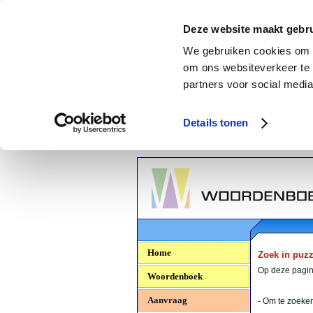
Deze website maakt gebru
We gebruiken cookies om c
om ons websiteverkeer te 
partners voor social media
Details tonen
Woordenboek.NU
Home
Zoek in puz
Op deze pagina
Woordenboek
Aanvraag
- Om te zoeken