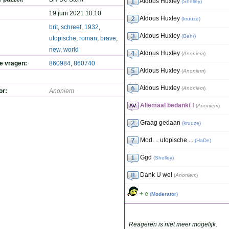
Aldous Huxley
(
Shelley
)
19 juni 2021 10:10
Aldous Huxley
(
kruuze
)
brit
,
schreef
,
1932
,
Aldous Huxley
(
Behr
)
utopische
,
roman
,
brave
,
new
,
world
Aldous Huxley
(
Anoniem
)
de vragen:
860984
,
860740
Aldous Huxley
(
Anoniem
)
Aldous Huxley
(
Anoniem
)
or:
Anoniem
Allemaal bedankt !
(
Anoniem
)
Graag gedaan
(
kruuze
)
Mod. .. utopische ...
(
HaDe
)
Ggd
(
Shelley
)
Dank U wel
(
Anoniem
)
+ e
(
Moderator
)
Reageren is niet meer mogelijk.