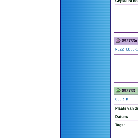
Geplaatst do
892733a
P.ZZ.LB..K
892733
O..R.K
Plaats van d
Datum:
Tags: