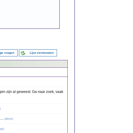
ige vragen
Lijst vernieuwen
en zijn al geweest. Ga naar zoek, vaak
)
...
(
akoe
)
pje
)