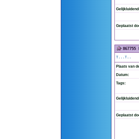
Gelijkluiden
Geplaatst do
867755
T...T..
Plaats van d
Datum:
Tags:
Gelijkluiden
Geplaatst do