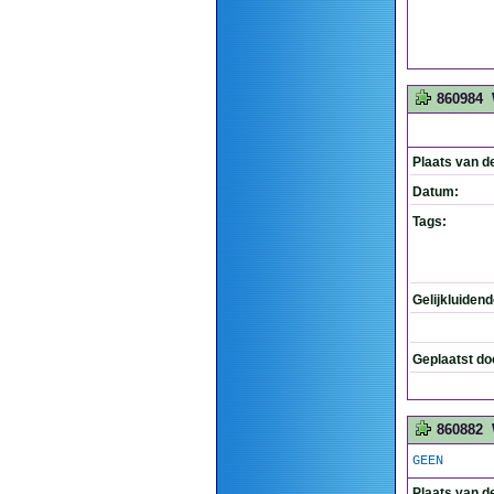
860984
Plaats van d
Datum:
Tags:
Gelijkluiden
Geplaatst do
860882
GEEN
Plaats van d