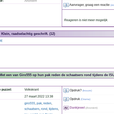
or:
Anoniem
Aanvrager, graag een reactie
(
st
Reageren is niet meer mogelijk.
Klein, raadselachtig geschrift. (12)
JE
Met een van Giro555 op hun pak reden de schaatsers rond tijdens de ISU 
e puzzel:
Volkskrant
Opdruk?
(
kruuze
)
27 maart 2022 13:38
Opdruk
(
Cirama
)
giro555
,
pak
,
reden
,
Dankjewel
(
Anoniem
)
schaatsers
,
rond
,
tijdens
,