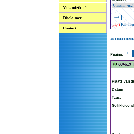
Vakantiefoto's
Disclaimer
(Tip!)
Klik hie
Contact
Je zoekopdracht
1
Pagina:
894619
Plaats van d
Datum:
Tags:
Gelijkluiden