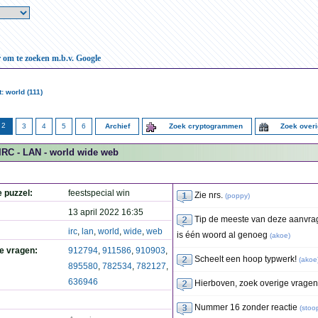
r om te zoeken m.b.v. Google
: world (111)
2
3
4
5
6
Archief
Zoek cryptogrammen
Zoek over
IRC - LAN - world wide web
e puzzel:
feestspecial win
Zie nrs.
(
poppy
)
13 april 2022 16:35
Tip de meeste van deze aanvrag
irc
,
lan
,
world
,
wide
,
web
is één woord al genoeg
(
akoe
)
de vragen:
912794
,
911586
,
910903
,
Scheelt een hoop typwerk!
(
akoe
895580
,
782534
,
782127
,
636946
Hierboven, zoek overige vragen.
Nummer 16 zonder reactie
(
stoo