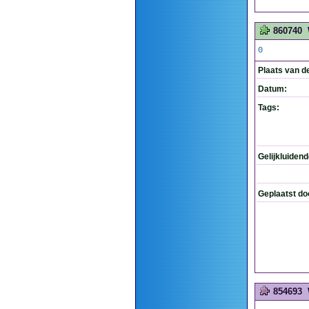
860740
0
Plaats van d
Datum:
Tags:
Gelijkluiden
Geplaatst do
854693