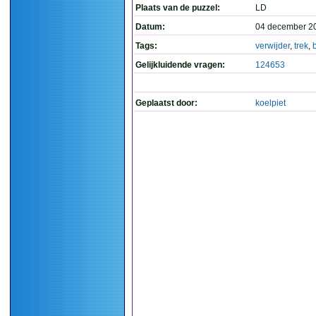
Plaats van de puzzel:
LD
Datum:
04 december 2
Tags:
verwijder
,
trek
,
Gelijkluidende vragen:
124653
Geplaatst door:
koelpiet