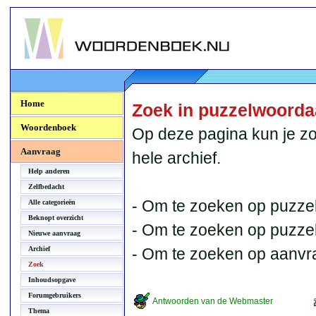
Woordenboek.NU
Home
Zoek in puzzelwoord
Woordenboek
Op deze pagina kun je zo
Aanvraag
hele archief.
Help anderen
Zelfbedacht
- Om te zoeken op puzzel
Alle categorieën
Beknopt overzicht
- Om te zoeken op puzzelb
Nieuwe aanvraag
Archief
- Om te zoeken op aanvr
Zoek
Inhoudsopgave
Forumgebruikers
Antwoorden van de Webmaster
Thema