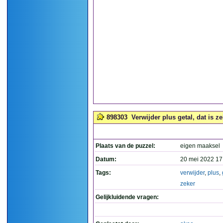
898303
Verwijder plus getal, dat is zek
Plaats van de puzzel:
eigen maaksel
Datum:
20 mei 2022 17
Tags:
verwijder
,
plus
,
zeker
Gelijkluidende vragen: