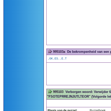
995103a
De bekrompenheid van een pu
.OK.ES..E.T
995103
Verborgen woord: Verwijder 6 
"FSOTEPRREJNJUTLTEOR" (Volgorde letters
Plaats van de puzzel:
Puzzelhoek