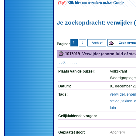
(Tip!)
Klik hier om te zoeken m.b.v. Google
Je zoekopdracht: verwijder (
1
2
Archief
Zoek cryp
Pagina:
1013019
Verwijder (enorm luid of stev
..O......
Plaats van de puzzel:
Volkskrant
Woordgraptogr
Datum:
01 december 2
Tags:
verwijder
,
enor
stevig
,
takken
,
tuin
Gelijkluidende vragen:
Geplaatst door:
Anoniem