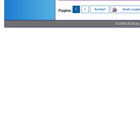
1
2
Archief
Zoek cryp
Pagina:
© 2005-2026 by 