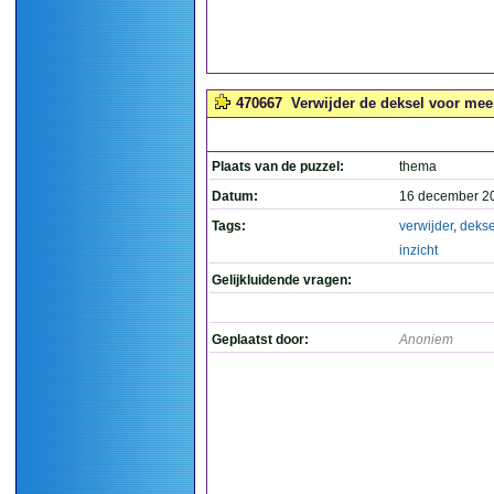
470667
Verwijder de deksel voor meer
Plaats van de puzzel:
thema
Datum:
16 december 2
Tags:
verwijder
,
dekse
inzicht
Gelijkluidende vragen:
Geplaatst door:
Anoniem