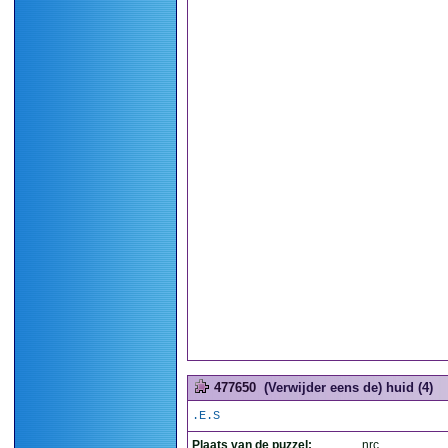
477650
(Verwijder eens de) huid (4)
.E.S
Plaats van de puzzel:
nrc