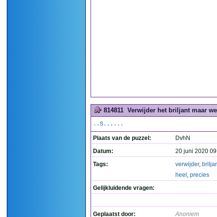
814811
Verwijder het briljant maar we
..S......
Plaats van de puzzel:
DvhN
Datum:
20 juni 2020 09
Tags:
verwijder
,
brilja
heel
,
precies
Gelijkluidende vragen:
Geplaatst door:
Anoniem