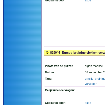
Geplaatst door:
akoe
825044
Ernstig bruinige vlekken verwi
Plaats van de puzzel:
eigen maaksel
Datum:
08 september 2
Tags:
ernstig
,
bruinig
verwijder
Gelijkluidende vragen:
Geplaatst door:
akoe