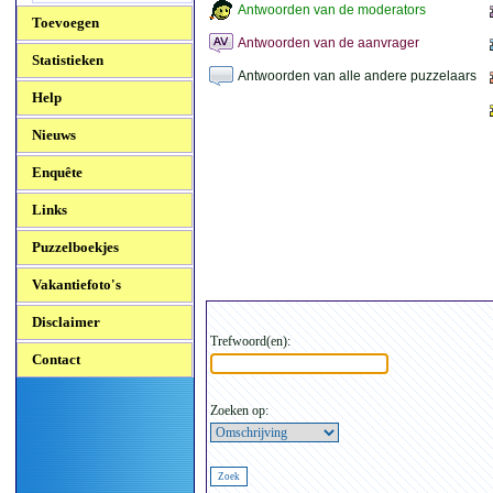
Antwoorden van de moderators
Toevoegen
Antwoorden van de aanvrager
Statistieken
Antwoorden van alle andere puzzelaars
Help
Nieuws
Enquête
Links
Puzzelboekjes
Vakantiefoto's
Disclaimer
Trefwoord(en):
Contact
Zoeken op: