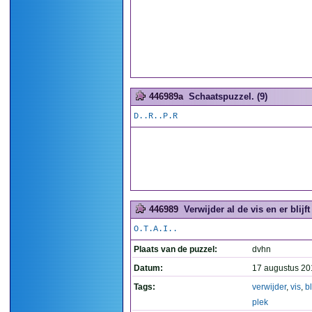
446989a
Schaatspuzzel. (9)
D..R..P.R
446989
Verwijder al de vis en er blijft
O.T.A.I..
Plaats van de puzzel:
dvhn
Datum:
17 augustus 20
Tags:
verwijder
,
vis
,
bl
plek