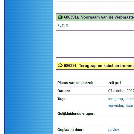
686391a
Voornaam van de Webmaster.
P.T.R
686391
Terugtrap en kabel en tromme
Plaats van de puzzel:
zelf.pxd
Datum:
07 oktober 201
Tags:
terugtrap
,
kabel
verwijder
,
maar
Gelijkluidende vragen:
Geplaatst door:
pavlov