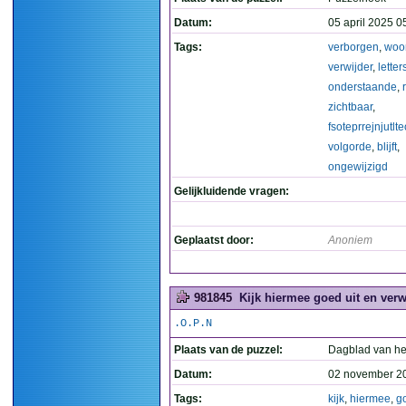
Datum:
05 april 2025 0
Tags:
verborgen
,
woo
verwijder
,
letter
onderstaande
,
zichtbaar
,
fsoteprrejnjutlte
volgorde
,
blijft
,
ongewijzigd
Gelijkluidende vragen:
Geplaatst door:
Anoniem
981845
Kijk hiermee goed uit en verwi
.O.P.N
Plaats van de puzzel:
Dagblad van he
Datum:
02 november 2
Tags:
kijk
,
hiermee
,
g