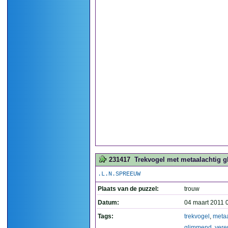
231417
Trekvogel met metaalachtig g
.L.N.SPREEUW
Plaats van de puzzel:
trouw
Datum:
04 maart 2011 
Tags:
trekvogel
,
metaa
glimmend
,
vere