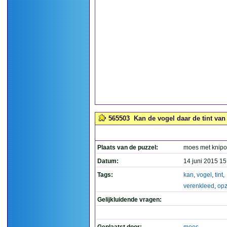
565503
Kan de vogel daar de tint van
Plaats van de puzzel:
moes met knip
Datum:
14 juni 2015 15
Tags:
kan
,
vogel
,
tint
,
verenkleed
,
op
Gelijkluidende vragen: