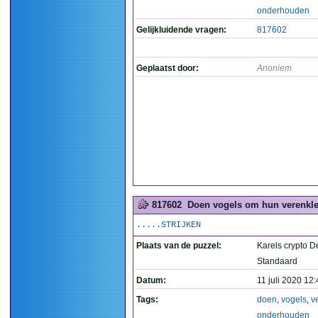
onderhouden
Gelijkluidende vragen:
817602
Geplaatst door:
Anoniem
817602
Doen vogels om hun verenkle
.....STRIJKEN
Plaats van de puzzel:
Karels crypto D
Standaard
Datum:
11 juli 2020 12
Tags:
doen
,
vogels
,
v
onderhouden