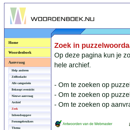
Woordenboek.NU
Home
Zoek in puzzelwoord
Woordenboek
Op deze pagina kun je zo
Aanvraag
hele archief.
Help anderen
Zelfbedacht
- Om te zoeken op puzzel
Alle categorieën
Beknopt overzicht
- Om te zoeken op puzzelb
Nieuwe aanvraag
Archief
- Om te zoeken op aanvr
Zoek
Inhoudsopgave
Forumgebruikers
Antwoorden van de Webmaster
Thema