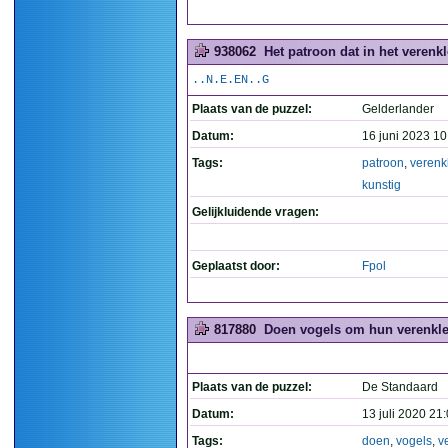
938062
Het patroon dat in het verenkle
..N.E.EN..G
Plaats van de puzzel:
Gelderlander
Datum:
16 juni 2023 10
Tags:
patroon
,
verenk
kunstig
Gelijkluidende vragen:
Geplaatst door:
Fpol
817880
Doen vogels om hun verenkle
Plaats van de puzzel:
De Standaard
Datum:
13 juli 2020 21
Tags:
doen
,
vogels
,
v