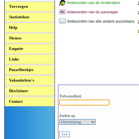
Antwoorden van de moderators
Toevoegen
Antwoorden van de aanvrager
Statistieken
Antwoorden van alle andere puzzelaars
Help
Nieuws
Enquête
Links
Puzzelboekjes
Vakantiefoto's
Disclaimer
Trefwoord(en):
Contact
Zoeken op: