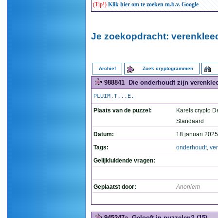
(Tip!)
Klik hier om te zoeken m.b.v. Google
Je zoekopdracht: verenkleed
Archief
Zoek cryptogrammen
988841
Die onderhoudt zijn verenklee
PLUIM.T...E.
Plaats van de puzzel:
Karels crypto D
Standaard
Datum:
18 januari 2025
Tags:
onderhoudt
,
ve
Gelijkluidende vragen:
Geplaatst door:
Anoniem
945247a
Gelooft in puzzelen? (15)