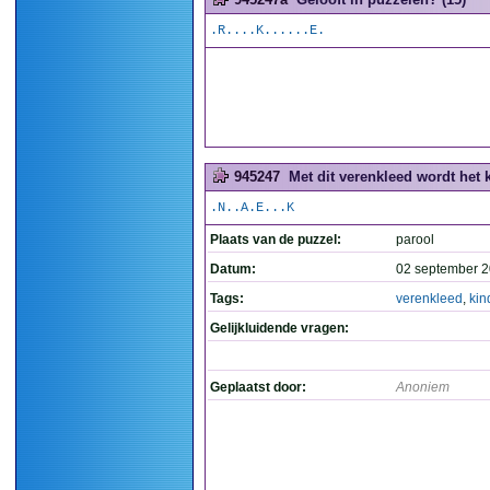
.R....K......E.
945247
Met dit verenkleed wordt het k
.N..A.E...K
Plaats van de puzzel:
parool
Datum:
02 september 2
Tags:
verenkleed
,
kin
Gelijkluidende vragen:
Geplaatst door:
Anoniem