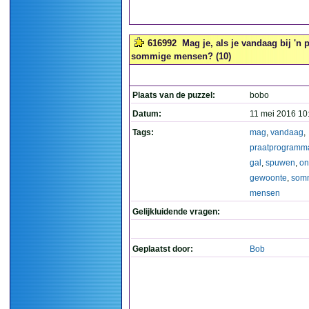
616992
Mag je, als je vandaag bij '
sommige mensen? (10)
Plaats van de puzzel:
bobo
Datum:
11 mei 2016 10
Tags:
mag
,
vandaag
,
praatprogramm
gal
,
spuwen
,
on
gewoonte
,
som
mensen
Gelijkluidende vragen:
Geplaatst door:
Bob