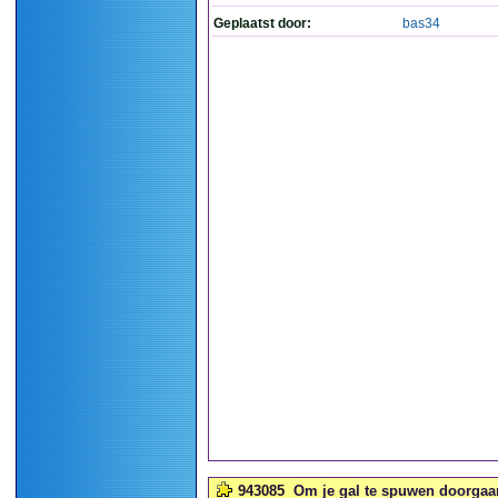
Geplaatst door:
bas34
943085
Om je gal te spuwen doorgaan 