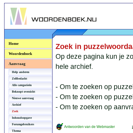
Woordenboek.NU
Home
Zoek in puzzelwoord
Woordenboek
Op deze pagina kun je zo
Aanvraag
hele archief.
Help anderen
Zelfbedacht
- Om te zoeken op puzzel
Alle categorieën
Beknopt overzicht
- Om te zoeken op puzzelb
Nieuwe aanvraag
Archief
- Om te zoeken op aanvr
Zoek
Inhoudsopgave
Forumgebruikers
Antwoorden van de Webmaster
Thema