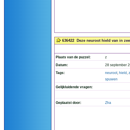
636422
Deze neuroot hield van in ze
Plaats van de puzzel:
z
Datum:
28 september 2
Tags:
neuroot
,
hield
,
spuwen
Gelijkluidende vragen:
Geplaatst door:
Zha