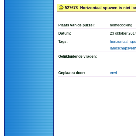
527678
Horizontaal spuwen is niet l
Plaats van de puzzel:
homecooking
Datum:
23 oktober 201
Tags:
horizontaal
,
sp
landschapsverh
Gelijkluidende vragen:
Geplaatst door:
erwt