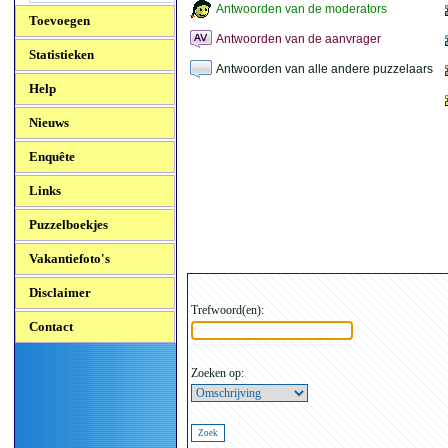
Antwoorden van de moderators
Toevoegen
Antwoorden van de aanvrager
Statistieken
Antwoorden van alle andere puzzelaars
Help
Nieuws
Enquête
Links
Puzzelboekjes
Vakantiefoto's
Disclaimer
Trefwoord(en):
Contact
Zoeken op: