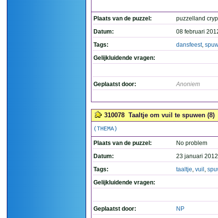
Plaats van de puzzel:
puzzelland cry
Datum:
08 februari 201
Tags:
dansfeest
,
spu
Gelijkluidende vragen:
Geplaatst door:
Anoniem
310078
Taaltje om vuil te spuwen (8)
(THEMA)
Plaats van de puzzel:
No problem
Datum:
23 januari 2012
Tags:
taaltje
,
vuil
,
spu
Gelijkluidende vragen:
Geplaatst door:
NP