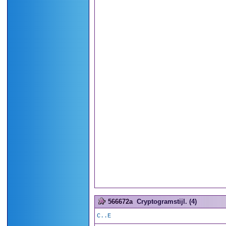
566672a
Cryptogramstijl. (4)
C..E