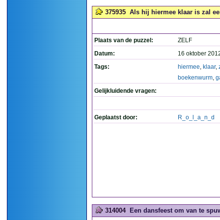
375935
Als hij hiermee klaar is zal 
Plaats van de puzzel:
ZELF
Datum:
16 oktober 201
Tags:
hiermee
,
klaar
,
boekenwurm
,
g
Gelijkluidende vragen:
Geplaatst door:
R_o_l_a_n_d
314004
Een dansfeest om van te spuw