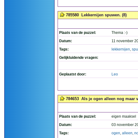
785580
Lekkernijen spuwen. (8)
Plaats van de puzzel:
Thema :-)
Datum:
11 november 2
Tags:
lekkernijen
,
sp
Gelijkluidende vragen:
Geplaatst door:
Leo
784653
Als je ogen alleen nog maar 
Plaats van de puzzel:
eigen maaksel
Datum:
03 november 2
Tags:
ogen
,
alleen
,
n