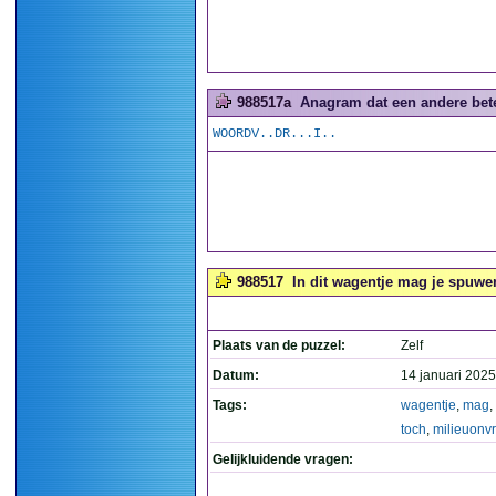
988517a
Anagram dat een andere betek
WOORDV..DR...I..
988517
In dit wagentje mag je spuwen.
Plaats van de puzzel:
Zelf
Datum:
14 januari 2025
Tags:
wagentje
,
mag
,
toch
,
milieuonvr
Gelijkluidende vragen: