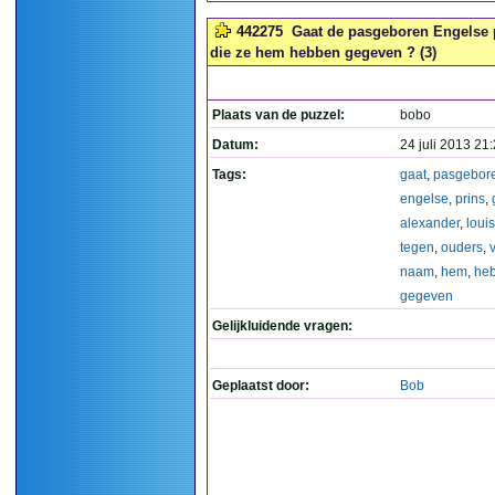
442275
Gaat de pasgeboren Engelse 
die ze hem hebben gegeven ? (3)
Plaats van de puzzel:
bobo
Datum:
24 juli 2013 21
Tags:
gaat
,
pasgebor
engelse
,
prins
,
alexander
,
louis
tegen
,
ouders
,
naam
,
hem
,
he
gegeven
Gelijkluidende vragen:
Geplaatst door:
Bob