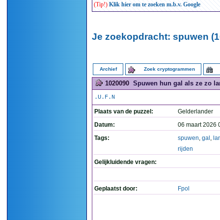
(Tip!)
Klik hier om te zoeken m.b.v. Google
Je zoekopdracht: spuwen (1
Archief
Zoek cryptogrammen
1020090
Spuwen hun gal als ze zo la
.U.F.N
Plaats van de puzzel:
Gelderlander
Datum:
06 maart 2026 
Tags:
spuwen
,
gal
,
la
rijden
Gelijkluidende vragen:
Geplaatst door:
Fpol