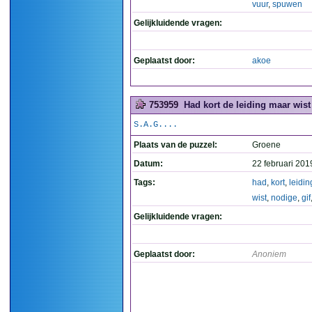
vuur
,
spuwen
Gelijkluidende vragen:
Geplaatst door:
akoe
753959
Had kort de leiding maar wist
S.A.G....
Plaats van de puzzel:
Groene
Datum:
22 februari 201
Tags:
had
,
kort
,
leidin
wist
,
nodige
,
gif
Gelijkluidende vragen:
Geplaatst door:
Anoniem