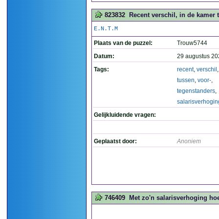
823832
Recent verschil, in de kamer 
E.N.T.M
Plaats van de puzzel:
Trouw5744
Datum:
29 augustus 20
Tags:
recent
,
verschil
tussen
,
voor-
,
tegenstanders
,
salarisverhogin
Gelijkluidende vragen:
Geplaatst door:
Anoniem
746409
Met zo'n salarisverhoging hoef