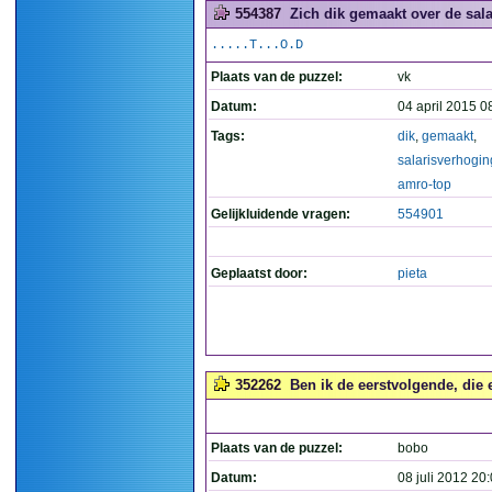
554387
Zich dik gemaakt over de sal
.....T...O.D
Plaats van de puzzel:
vk
Datum:
04 april 2015 0
Tags:
dik
,
gemaakt
,
salarisverhogin
amro-top
Gelijkluidende vragen:
554901
Geplaatst door:
pieta
352262
Ben ik de eerstvolgende, die 
Plaats van de puzzel:
bobo
Datum:
08 juli 2012 20