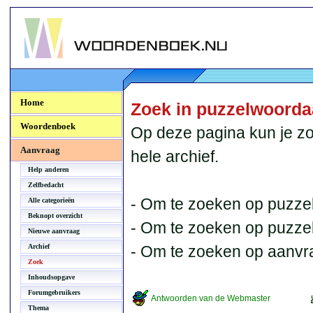
Woordenboek.NU
Home
Zoek in puzzelwoord
Woordenboek
Op deze pagina kun je zo
Aanvraag
hele archief.
Help anderen
Zelfbedacht
- Om te zoeken op puzzel
Alle categorieën
Beknopt overzicht
- Om te zoeken op puzzelb
Nieuwe aanvraag
Archief
- Om te zoeken op aanvr
Zoek
Inhoudsopgave
Forumgebruikers
Antwoorden van de Webmaster
Thema