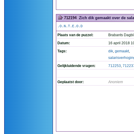
712194
Zich dik gemaakt over de sal
.O.N.T.E.O.D
Plaats van de puzzel:
Brabants Dagb
Datum:
16 april 2018 1
Tags:
dik
,
gemaakt
,
salarisverhogin
Gelijkluidende vragen:
712253
,
71223
Geplaatst door:
Anoniem