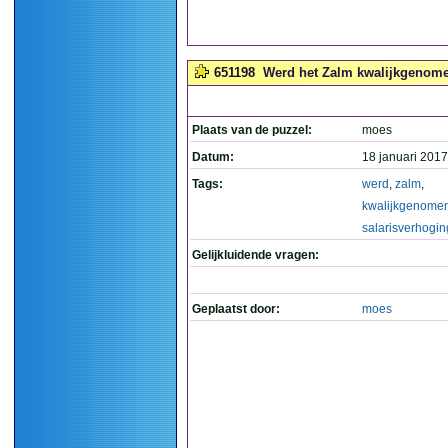
651198
Werd het Zalm kwalijkgenomen 
Plaats van de puzzel:
moes
Datum:
18 januari 2017
Tags:
werd
,
zalm
,
kwalijkgenome
salarisverhogin
Gelijkluidende vragen:
Geplaatst door:
moes