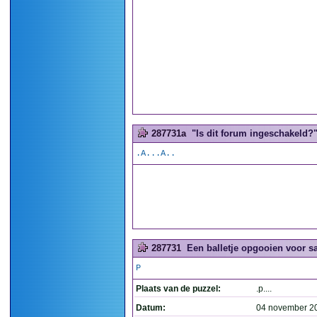
287731a
"Is dit forum ingeschakeld?".
.A...A..
287731
Een balletje opgooien voor sa
P
Plaats van de puzzel:
.p....
Datum:
04 november 2