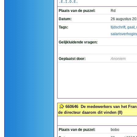
.E.I.D.E.
Plaats van de puzzel:
Rd
Datum:
26 augustus 20
Tags:
tijdschrift
,
gaat
,
salarisverhogin
Gelijkluidende vragen:
Geplaatst door:
Anoniem
660646
De medewerkers van het Fran
de directeur daarom dit vinden (8)
Plaats van de puzzel:
bobo