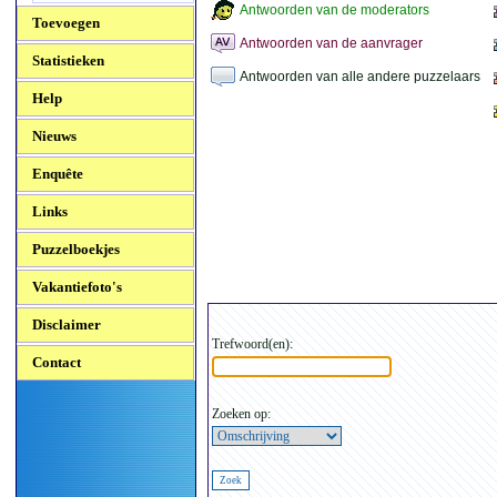
Antwoorden van de moderators
Toevoegen
Antwoorden van de aanvrager
Statistieken
Antwoorden van alle andere puzzelaars
Help
Nieuws
Enquête
Links
Puzzelboekjes
Vakantiefoto's
Disclaimer
Trefwoord(en):
Contact
Zoeken op: