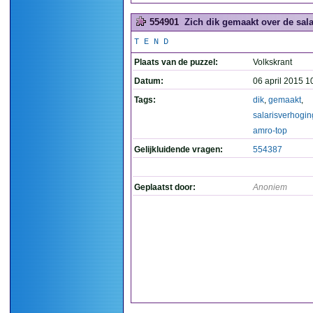
554901
Zich dik gemaakt over de sal
T E N D
Plaats van de puzzel:
Volkskrant
Datum:
06 april 2015 1
Tags:
dik
,
gemaakt
,
salarisverhogin
amro-top
Gelijkluidende vragen:
554387
Geplaatst door:
Anoniem