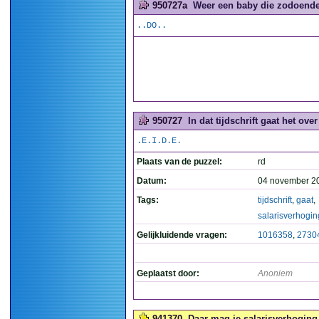
950727a
Weer een baby die zodoende 
..DO..
950727
In dat tijdschrift gaat het ove
.E.I.D.E.
Plaats van de puzzel:
rd
Datum:
04 november 2
Tags:
tijdschrift
,
gaat
,
salarisverhogin
Gelijkluidende vragen:
1016358
,
2730
Geplaatst door:
Anoniem
941370
Daar mag je salarisverhoging