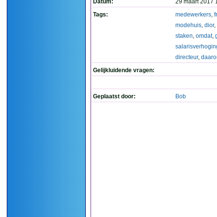
Datum:
29 maart 2017 
Tags:
medewerkers
,
f
modehuis
,
dior
,
staken
,
omdat
,
salarisverhogin
directeur
,
daar
Gelijkluidende vragen:
Geplaatst door:
Bob