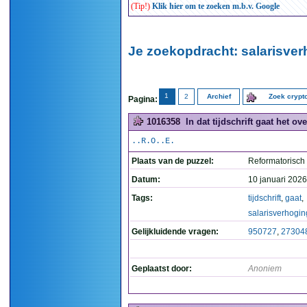
(Tip!)
Klik hier om te zoeken m.b.v. Google
Je zoekopdracht: salarisver
1
2
Archief
Zoek cryp
Pagina:
1016358
In dat tijdschrift gaat het ov
..R.O..E.
Plaats van de puzzel:
Reformatorisch
Datum:
10 januari 2026
Tags:
tijdschrift
,
gaat
,
salarisverhogin
Gelijkluidende vragen:
950727
,
27304
Geplaatst door:
Anoniem