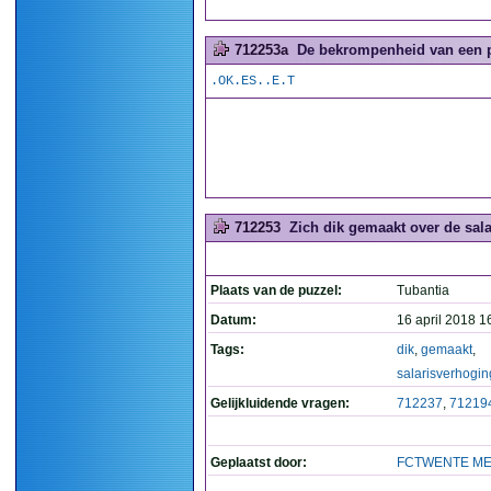
712253a
De bekrompenheid van een pu
.OK.ES..E.T
712253
Zich dik gemaakt over de sal
Plaats van de puzzel:
Tubantia
Datum:
16 april 2018 1
Tags:
dik
,
gemaakt
,
salarisverhogin
Gelijkluidende vragen:
712237
,
71219
Geplaatst door:
FCTWENTE ME