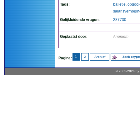
Tags:
balletje
,
opgooi
salarisverhogin
Gelijkluidende vragen:
287730
Geplaatst door:
Anoniem
1
2
Archief
Zoek cryp
Pagina:
© 2005-2026 by 