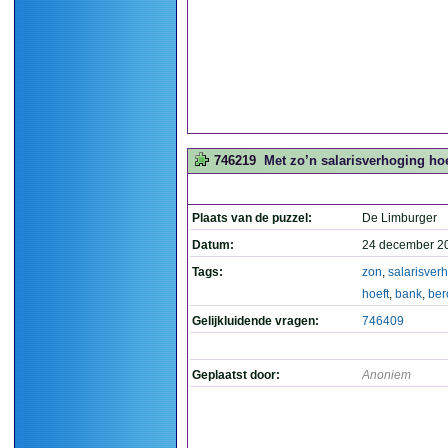
746219
Met zo’n salarisverhoging hoef
Plaats van de puzzel:
De Limburger
Datum:
24 december 2
Tags:
zon
,
salarisver
hoeft
,
bank
,
ber
Gelijkluidende vragen:
746409
Geplaatst door:
Anoniem