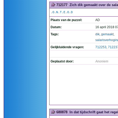
712177
Zich dik gemaakt over de sal
.O.N.T.E.O.D
Plaats van de puzzel:
AD
Datum:
16 april 2018 0
Tags:
dik
,
gemaakt
,
salarisverhogin
Gelijkluidende vragen:
712253
,
71223
Geplaatst door:
Anoniem
680878
In dat tijdschrift gaat het reg