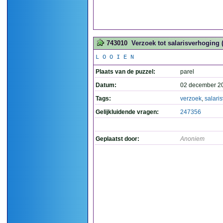
743010
Verzoek tot salarisverhoging (
L O O I E N
Plaats van de puzzel:
parel
Datum:
02 december 2
Tags:
verzoek
,
salari
Gelijkluidende vragen:
247356
Geplaatst door:
Anoniem