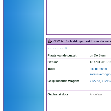
712237
Zich dik gemaakt over de sal
..........D
Plaats van de puzzel:
bn De Stem
Datum:
16 april 2018 1
Tags:
dik
,
gemaakt
,
salarisverhogin
Gelijkluidende vragen:
712253
,
71219
Geplaatst door:
Anoniem