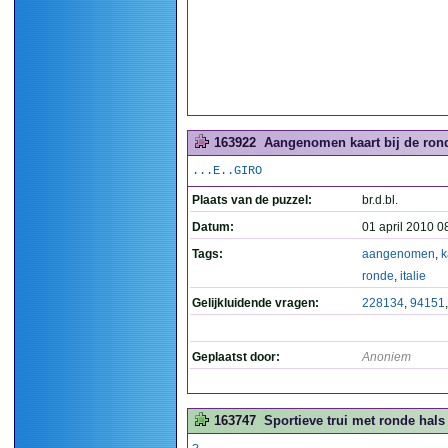
163922
Aangenomen kaart bij de ronde
...E..GIRO
Plaats van de puzzel:
br.d.bl.
Datum:
01 april 2010 0
Tags:
aangenomen
,
k
ronde
,
italie
Gelijkluidende vragen:
228134
,
94151
Geplaatst door:
Anoniem
163747
Sportieve trui met ronde hal