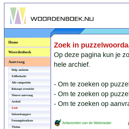
Woordenboek.NU
Home
Zoek in puzzelwoord
Woordenboek
Op deze pagina kun je zo
Aanvraag
hele archief.
Help anderen
Zelfbedacht
- Om te zoeken op puzzel
Alle categorieën
Beknopt overzicht
- Om te zoeken op puzzelb
Nieuwe aanvraag
Archief
- Om te zoeken op aanvr
Zoek
Inhoudsopgave
Forumgebruikers
Antwoorden van de Webmaster
Thema