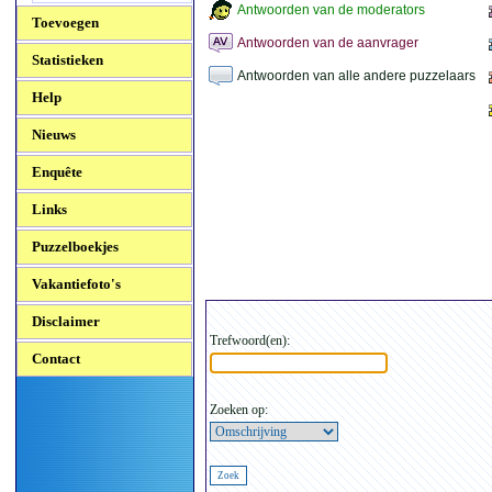
Antwoorden van de moderators
Toevoegen
Antwoorden van de aanvrager
Statistieken
Antwoorden van alle andere puzzelaars
Help
Nieuws
Enquête
Links
Puzzelboekjes
Vakantiefoto's
Disclaimer
Trefwoord(en):
Contact
Zoeken op: