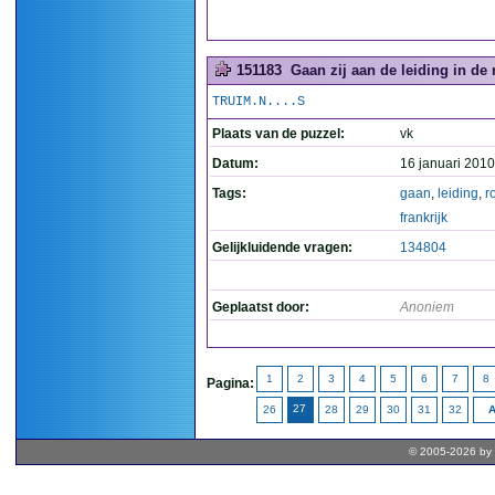
151183
Gaan zij aan de leiding in de 
TRUIM.N....S
Plaats van de puzzel:
vk
Datum:
16 januari 2010
Tags:
gaan
,
leiding
,
r
frankrijk
Gelijkluidende vragen:
134804
Geplaatst door:
Anoniem
1
2
3
4
5
6
7
8
Pagina:
27
26
28
29
30
31
32
A
© 2005-2026 by 