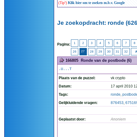
(Tip!)
Klik hier om te zoeken m.b.v. Google
Je zoekopdracht: ronde (626
1
2
3
4
5
6
7
8
Pagina:
27
26
28
29
30
31
32
A
166805
Ronde van de postbode (6)
.U...T
Plaats van de puzzel:
vk crypto
Datum:
17 april 2010 1
Tags:
ronde
,
postbod
Gelijkluidende vragen:
876453
,
67516
Geplaatst door:
Anoniem