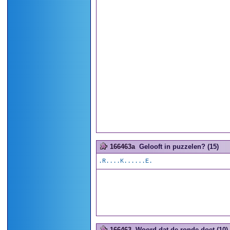
166463a
Gelooft in puzzelen? (15)
.R....K......E.
166463
Woord dat de ronde doet (10)