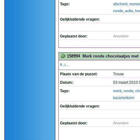
Tags:
afscheid
,
neme
ronde
,
actie
,
ho
Gelijkluidende vragen:
Geplaatst door:
Anoniem
158994
Merk ronde chocolaatjes met 
R.L.
Plaats van de puzzel:
Trouw
Datum:
03 maart 2010 
Tags:
merk
,
ronde
,
ch
karamelkern
Gelijkluidende vragen:
Geplaatst door:
Anoniem