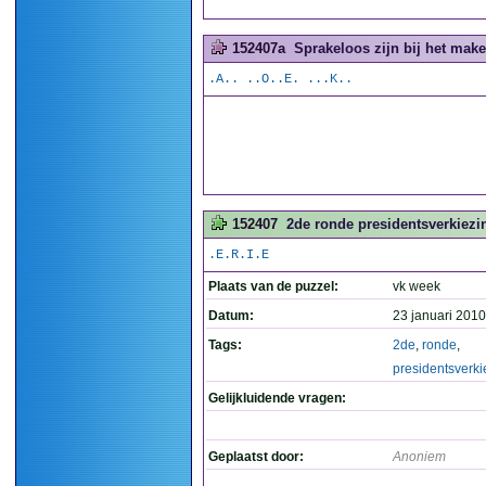
152407a
Sprakeloos zijn bij het make
.A.. ..O..E. ...K..
152407
2de ronde presidentsverkiezin
.E.R.I.E
Plaats van de puzzel:
vk week
Datum:
23 januari 2010
Tags:
2de
,
ronde
,
presidentsverki
Gelijkluidende vragen:
Geplaatst door:
Anoniem