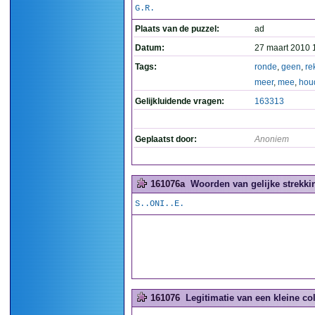
G.R.
Plaats van de puzzel:
ad
Datum:
27 maart 2010 
Tags:
ronde
,
geen
,
re
meer
,
mee
,
hou
Gelijkluidende vragen:
163313
Geplaatst door:
Anoniem
161076a
Woorden van gelijke strekkin
S..ONI..E.
161076
Legitimatie van een kleine col