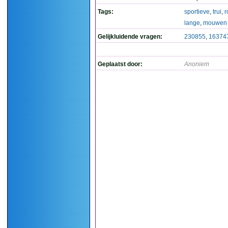
Tags:
sportieve
,
trui
,
r
lange
,
mouwen
Gelijkluidende vragen:
230855
,
16374
Geplaatst door:
Anoniem