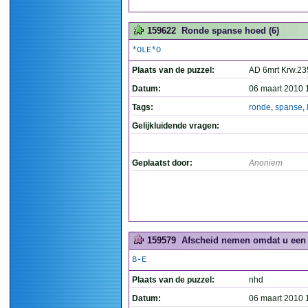
159622
Ronde spanse hoed (6)
*OLE*O
Plaats van de puzzel:
AD 6mrt Krw.23
Datum:
06 maart 2010 
Tags:
ronde
,
spanse
,
Gelijkluidende vragen:
Geplaatst door:
Anoniem
159579
Afscheid nemen omdat u een ro
B-E
Plaats van de puzzel:
nhd
Datum:
06 maart 2010 