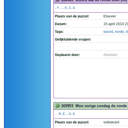
.Y...K.I.G
Plaats van de puzzel:
Elsevier
Datum:
15 april 2010 2
Tags:
woord
,
ronde
,
d
Gelijkluidende vragen:
Geplaatst door:
Anoniem
165953
Won vorige zondag de ronde 
..N.E..A.A
Plaats van de puzzel:
volkskrant