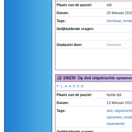
Plaats van de puzzel:
ddl
Datum:
25 februari 201
Tags:
hoorbaar
,
rond
Gelijkluidende vragen:
Geplaatst door:
Anoniem
156230
Op dvd uitgebrachte opnames
F.L.K.A.S.E.E.
Plaats van de puzzel:
hp/de tijd
Datum:
13 februari 201
Tags:
dvd
,
uitgebrach
opnames
,
rond
vlaanderen
Gelijkluidende vragen: