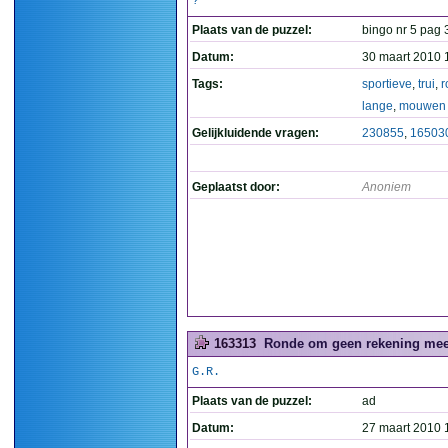
?
Plaats van de puzzel:
bingo nr 5 pag 
Datum:
30 maart 2010 
Tags:
sportieve
,
trui
,
r
lange
,
mouwen
Gelijkluidende vragen:
230855
,
16503
Geplaatst door:
Anoniem
163313
Ronde om geen rekening meer
G.R.
Plaats van de puzzel:
ad
Datum:
27 maart 2010 