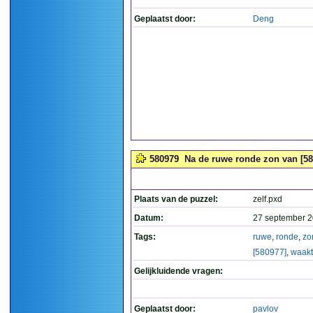
Geplaatst door:
Deng
580979
Na de ruwe ronde zon van [58
Plaats van de puzzel:
zelf.pxd
Datum:
27 september 2
Tags:
ruwe
,
ronde
,
zo
[580977]
,
waakt
Gelijkluidende vragen:
Geplaatst door:
pavlov