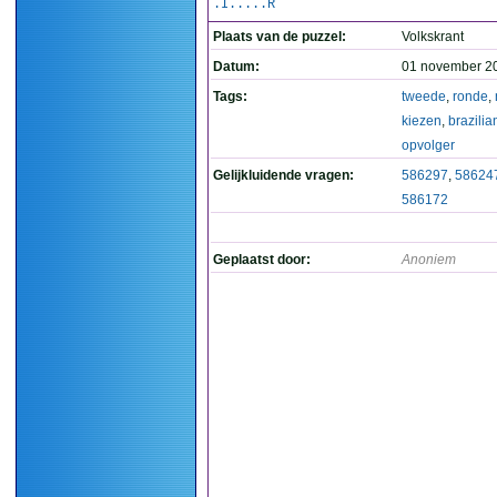
.I.....R
Plaats van de puzzel:
Volkskrant
Datum:
01 november 2
Tags:
tweede
,
ronde
,
kiezen
,
brazili
opvolger
Gelijkluidende vragen:
586297
,
58624
586172
Geplaatst door:
Anoniem