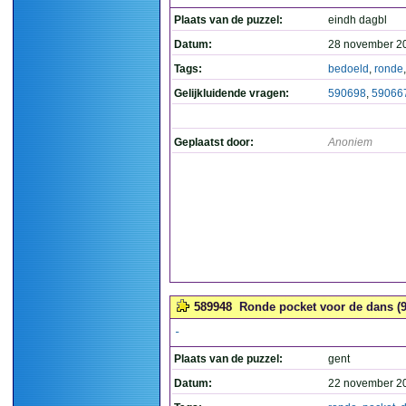
Plaats van de puzzel:
eindh dagbl
Datum:
28 november 2
Tags:
bedoeld
,
ronde
Gelijkluidende vragen:
590698
,
59066
Geplaatst door:
Anoniem
589948
Ronde pocket voor de dans (9
-
Plaats van de puzzel:
gent
Datum:
22 november 2