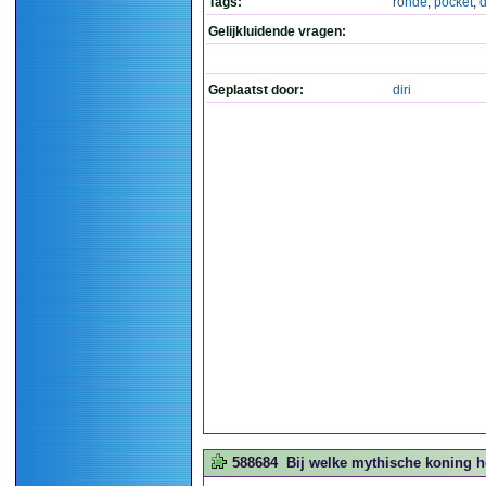
Tags:
ronde
,
pocket
,
Gelijkluidende vragen:
Geplaatst door:
diri
588684
Bij welke mythische koning ho