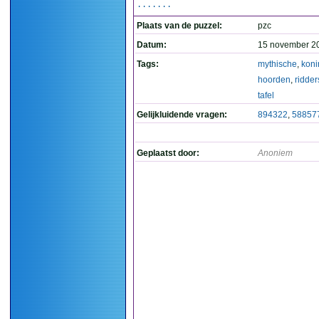
.......
Plaats van de puzzel:
pzc
Datum:
15 november 2
Tags:
mythische
,
koni
hoorden
,
ridder
tafel
Gelijkluidende vragen:
894322
,
58857
Geplaatst door:
Anoniem