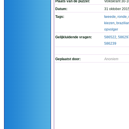
Plaats van de puzzel:
Volkskrant 30-1
Datum:
31 oktober 201
Tags:
tweede
,
ronde
,
kiezen
,
brazili
opvolger
Gelijkluidende vragen:
586522
,
58629
586239
Geplaatst door:
Anoniem