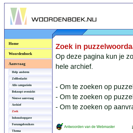
Woordenboek.NU
Home
Zoek in puzzelwoord
Woordenboek
Op deze pagina kun je zo
Aanvraag
hele archief.
Help anderen
Zelfbedacht
- Om te zoeken op puzzel
Alle categorieën
Beknopt overzicht
- Om te zoeken op puzzelb
Nieuwe aanvraag
Archief
- Om te zoeken op aanvr
Zoek
Inhoudsopgave
Forumgebruikers
Antwoorden van de Webmaster
Thema