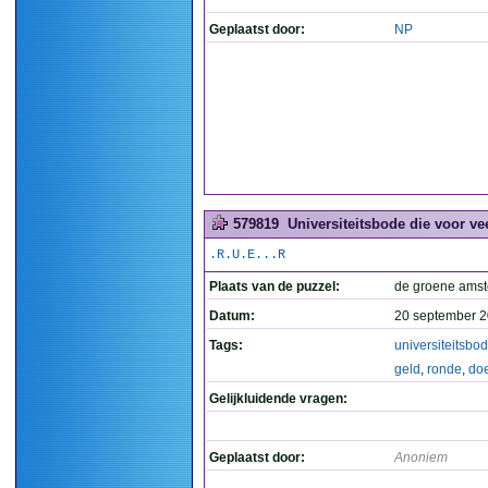
Geplaatst door:
NP
579819
Universiteitsbode die voor ve
.R.U.E...R
Plaats van de puzzel:
de groene ams
Datum:
20 september 2
Tags:
universiteitsbo
geld
,
ronde
,
doe
Gelijkluidende vragen:
Geplaatst door:
Anoniem