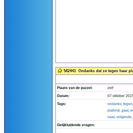
582441
Ondanks dat ze tegen haar pla
Plaats van de puzzel:
zelf
Datum:
07 oktober 201
Tags:
ondanks
,
tegen
plafond
,
gaat
,
e
naar
,
volgende
Gelijkluidende vragen: