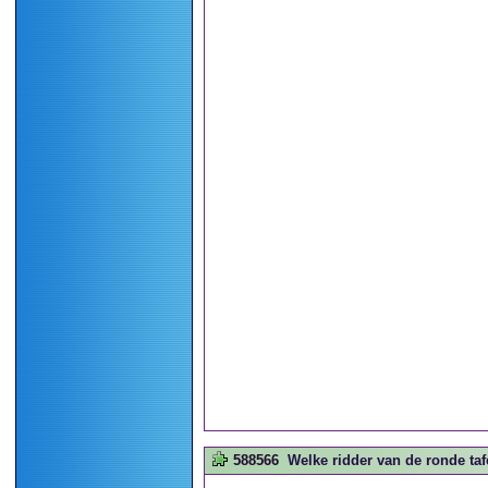
588566
Welke ridder van de ronde taf