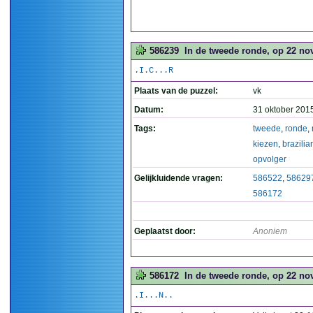
586239
In de tweede ronde, op 22 nov
.I.C...R
Plaats van de puzzel:
vk
Datum:
31 oktober 201
Tags:
tweede
,
ronde
,
kiezen
,
brazili
opvolger
Gelijkluidende vragen:
586522
,
58629
586172
Geplaatst door:
Anoniem
586172
In de tweede ronde, op 22 nov
.I...N..