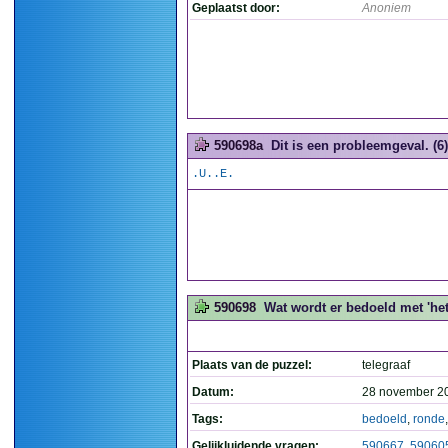
Geplaatst door:
Anoniem
590698a
Dit is een probleemgeval. (6)
.U..E.
590698
Wat wordt er bedoeld met 'het 
Plaats van de puzzel:
telegraaf
Datum:
28 november 2
Tags:
bedoeld
,
ronde
Gelijkluidende vragen:
590667
,
59060