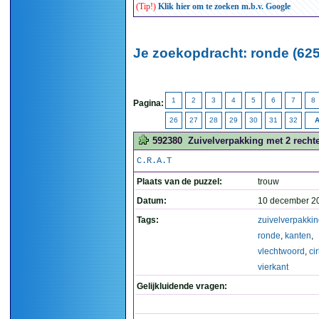
(Tip!)
Klik hier om te zoeken m.b.v. Google
Je zoekopdracht: ronde (625
1
2
3
4
5
6
7
8
Pagina:
26
27
28
29
30
31
32
A
592380
Zuivelverpakking met 2 rechte 
C.R.A.T
Plaats van de puzzel:
trouw
Datum:
10 december 2
Tags:
zuivelverpakki
ronde
,
kanten
,
vlechtwoord
,
ci
vierkant
Gelijkluidende vragen: