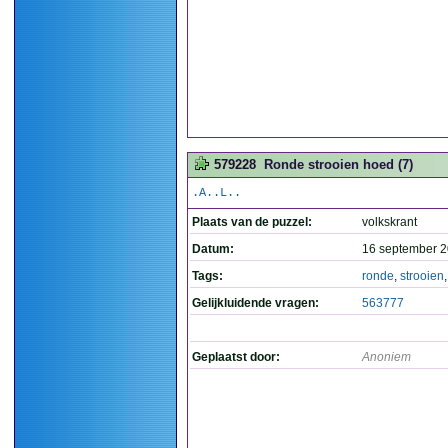
579228
Ronde strooien hoed (7)
.A..L..
Plaats van de puzzel:
volkskrant
Datum:
16 september 2
Tags:
ronde
,
strooien
Gelijkluidende vragen:
563777
Geplaatst door:
Anoniem