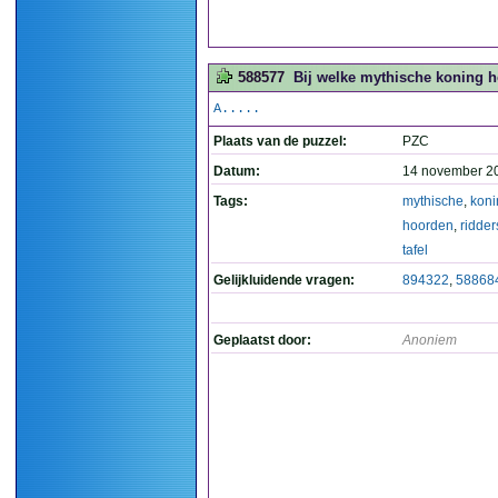
588577
Bij welke mythische koning ho
A.....
Plaats van de puzzel:
PZC
Datum:
14 november 2
Tags:
mythische
,
koni
hoorden
,
ridder
tafel
Gelijkluidende vragen:
894322
,
58868
Geplaatst door:
Anoniem