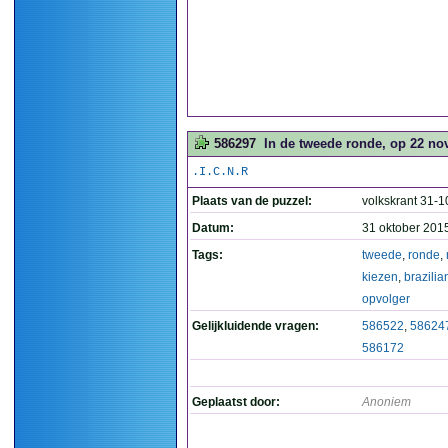
586297
In de tweede ronde, op 22 nov
.I.C.N.R
Plaats van de puzzel:
volkskrant 31-
Datum:
31 oktober 201
Tags:
tweede
,
ronde
,
kiezen
,
brazili
opvolger
Gelijkluidende vragen:
586522
,
58624
586172
Geplaatst door:
Anoniem