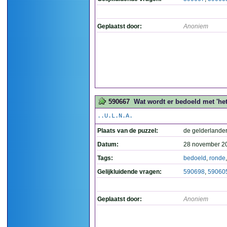
Geplaatst door:
Anoniem
590667
Wat wordt er bedoeld met 'het 
..U.L.N.A.
Plaats van de puzzel:
de gelderlande
Datum:
28 november 2
Tags:
bedoeld
,
ronde
Gelijkluidende vragen:
590698
,
59060
Geplaatst door:
Anoniem