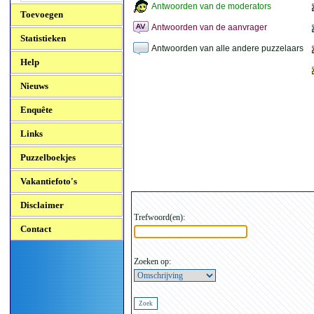
Antwoorden van de moderators
Toevoegen
Antwoorden van de aanvrager
Statistieken
Antwoorden van alle andere puzzelaars
Help
Nieuws
Enquête
Links
Puzzelboekjes
Vakantiefoto's
Disclaimer
Trefwoord(en):
Contact
Zoeken op: