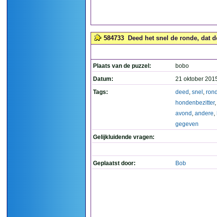
584733
Deed het snel de ronde, dat d
Plaats van de puzzel:
bobo
Datum:
21 oktober 201
Tags:
deed
,
snel
,
ron
hondenbezitter
avond
,
andere
,
gegeven
Gelijkluidende vragen:
Geplaatst door:
Bob