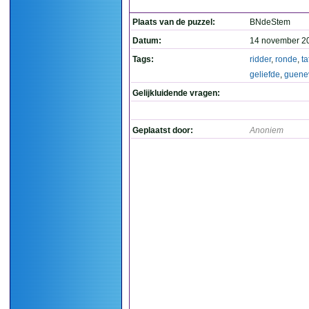
Plaats van de puzzel:
BNdeStem
Datum:
14 november 2
Tags:
ridder
,
ronde
,
ta
geliefde
,
guene
Gelijkluidende vragen:
Geplaatst door:
Anoniem