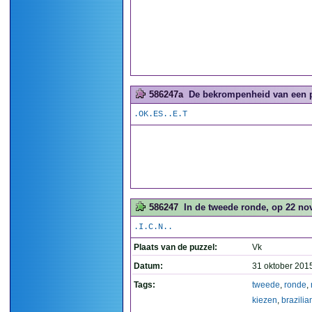
586247a
De bekrompenheid van een pu
.OK.ES..E.T
586247
In de tweede ronde, op 22 nov
.I.C.N..
Plaats van de puzzel:
Vk
Datum:
31 oktober 201
Tags:
tweede
,
ronde
,
kiezen
,
brazili