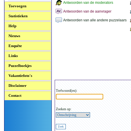
Antwoorden van de moderators
Toevoegen
Antwoorden van de aanvrager
Statistieken
Antwoorden van alle andere puzzelaars
Help
Nieuws
Enquête
Links
Puzzelboekjes
Vakantiefoto's
Disclaimer
Trefwoord(en):
Contact
Zoeken op: