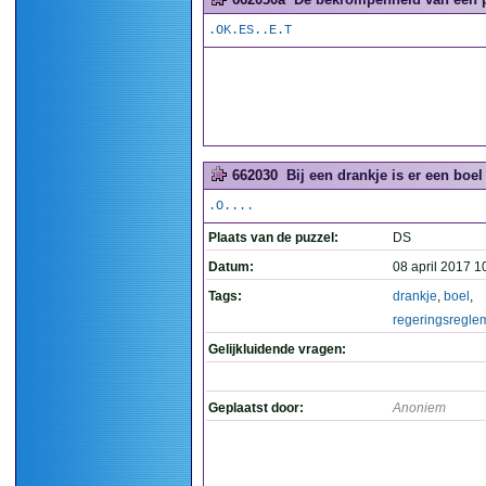
.OK.ES..E.T
662030
Bij een drankje is er een boe
.O....
Plaats van de puzzel:
DS
Datum:
08 april 2017 1
Tags:
drankje
,
boel
,
regeringsregle
Gelijkluidende vragen:
Geplaatst door:
Anoniem