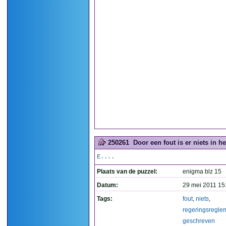
250261
Door een fout is er niets in 
E....
Plaats van de puzzel:
enigma blz 15
Datum:
29 mei 2011 15
Tags:
fout
,
niets
,
regeringsregle
geschreven