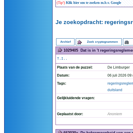
(Tip!)
Klik hier om te zoeken m.b.v. Google
Je zoekopdracht: regeringsr
Archief
Zoek cryptogrammen
1029405
Dat is in 't regeringsregleme
T.I..
Plaats van de puzzel:
De Limburger
Datum:
06 juli 2026 09
Tags:
regeringsregle
duitsland
Gelijkluidende vragen:
Geplaatst door:
Anoniem
662030a
De bekrompenheid van een pu