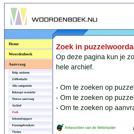
Woordenboek.NU
Home
Zoek in puzzelwoord
Woordenboek
Op deze pagina kun je zo
Aanvraag
hele archief.
Help anderen
Zelfbedacht
- Om te zoeken op puzzel
Alle categorieën
Beknopt overzicht
- Om te zoeken op puzzelb
Nieuwe aanvraag
Archief
- Om te zoeken op aanvr
Zoek
Inhoudsopgave
Forumgebruikers
Antwoorden van de Webmaster
Thema