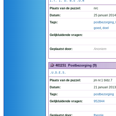
I.T. I. D. B.S .O.N
Plaats van de puzzel:
nrc
Datum:
25 januari 2014
Tags:
postbezorging
,
goed
,
doel
Gelijkluidende vragen:
Geplaatst door:
Anoniem
401151
Postbezorging (9)
.U.D.E.S.
Plaats van de puzzel:
jm nr.1 bldz.7
Datum:
21 januari 2013
Tags:
postbezorging
Gelijkluidende vragen:
952844
Geplaatst door:
theorie