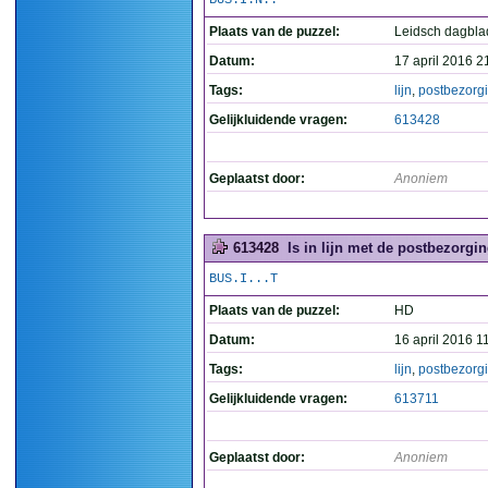
BUS.I.N..
Plaats van de puzzel:
Leidsch dagbla
Datum:
17 april 2016 2
Tags:
lijn
,
postbezorg
Gelijkluidende vragen:
613428
Geplaatst door:
Anoniem
613428
Is in lijn met de postbezorgin
BUS.I...T
Plaats van de puzzel:
HD
Datum:
16 april 2016 1
Tags:
lijn
,
postbezorg
Gelijkluidende vragen:
613711
Geplaatst door:
Anoniem