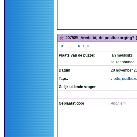
207585
Vrede bij de postbezorging? (
.D.......G.T.N.
Plaats van de puzzel:
jan meuldijks
seizoenbundel
Datum:
28 november 2
Tags:
vrede
,
postbezo
Gelijkluidende vragen:
Geplaatst door:
Anoniem