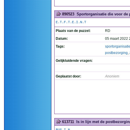
890523
Sportorganisatie die voor de 
E.T.F.T.E.I.N.T
Plaats van de puzzel:
RD
Datum:
05 maart 2022 
Tags:
sportorganisati
postbezorging
,
Gelijkluidende vragen:
Geplaatst door:
Anoniem
613711
Is in lijn met de postbezorging