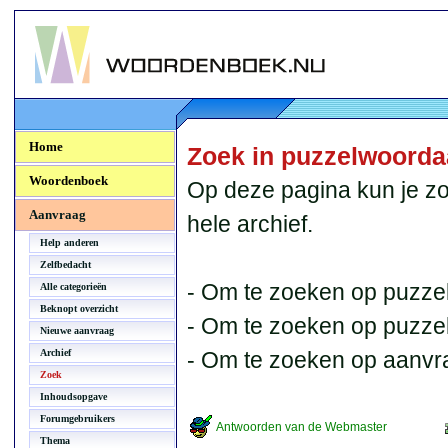
Woordenboek.NU
Home
Zoek in puzzelwoord
Woordenboek
Op deze pagina kun je zo
Aanvraag
hele archief.
Help anderen
Zelfbedacht
- Om te zoeken op puzzel
Alle categorieën
Beknopt overzicht
- Om te zoeken op puzzelb
Nieuwe aanvraag
Archief
- Om te zoeken op aanvr
Zoek
Inhoudsopgave
Forumgebruikers
Antwoorden van de Webmaster
Thema