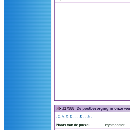
317988
De postbezorging in onze were
.E.A.R.E....E...N.
Plaats van de puzzel:
cryptoposter