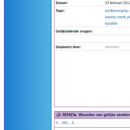
Datum:
23 februari 201
Tags:
postbezorging
,
wereld
,
heeft
,
p
karakter
Gelijkluidende vragen:
Geplaatst door:
Anoniem
303423a
Woorden van gelijke strekkin
S..ONI..E.