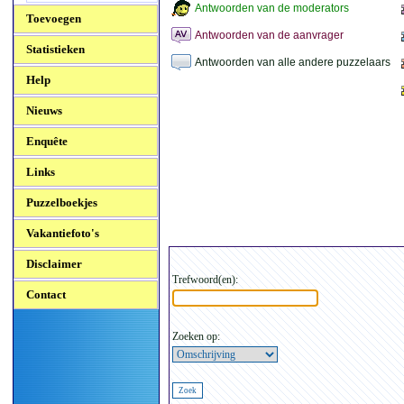
Antwoorden van de moderators
Toevoegen
Antwoorden van de aanvrager
Statistieken
Antwoorden van alle andere puzzelaars
Help
Nieuws
Enquête
Links
Puzzelboekjes
Vakantiefoto's
Disclaimer
Trefwoord(en):
Contact
Zoeken op: