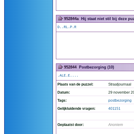
952844a
Hij staat niet stil bij deze puz
D..RL.P.R
952844
Postbezorging (10)
.ALE.E....
Plaats van de puzzel:
Straatjournaal
Datum:
29 november 2
Tags:
postbezorging
Gelijkluidende vragen:
401151
Geplaatst door:
Anoniem