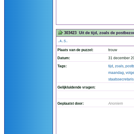
303423
Uit de tijd, zoals de postbez
.A.S.
Plaats van de puzzel:
trouw
Datum:
31 december 2
Tags:
tijd
,
zoals
,
post
maandag
,
volg
staatssecretaris
Gelijkluidende vragen:
Geplaatst door:
Anoniem