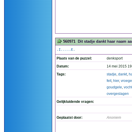
560971
Dit stadje dankt haar naam aa
.I.....E.
Plaats van de puzzel:
denksport
Datum:
14 mei 2015 19
Tags:
stadje
,
dankt
,
h
feit
,
hier
,
vroege
goudgele
,
voch
overgeslagen
Gelijkluidende vragen:
Geplaatst door:
Anoniem