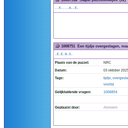
..K....A..E.
1008751
Een tijdje overgeslagen, maar
.E.E.N.S.
Plaats van de puzzel:
NRC
Datum:
03 oktober 202
Tags:
tijdje
,
overgesl
voorbij
Gelijkluidende vragen:
1008854
Geplaatst door:
Anoniem