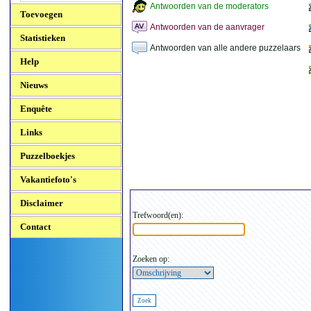
Antwoorden van de moderators
Toevoegen
Antwoorden van de aanvrager
Statistieken
Antwoorden van alle andere puzzelaars
Help
Nieuws
Enquête
Links
Puzzelboekjes
Vakantiefoto's
Disclaimer
Trefwoord(en):
Contact
Zoeken op: