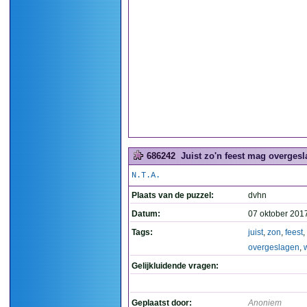
686242
Juist zo'n feest mag overgesl
N.T.A.
Plaats van de puzzel:
dvhn
Datum:
07 oktober 201
Tags:
juist
,
zon
,
feest
,
overgeslagen
,
Gelijkluidende vragen:
Geplaatst door:
Anoniem