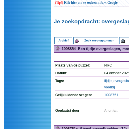
(Tip!)
Klik hier om te zoeken m.b.v. Google
Je zoekopdracht: overgesla
Archief
Zoek cryptogrammen
1008854
Een tijdje overgeslagen, maar
Plaats van de puzzel:
NRC
Datum:
04 oktober 202
Tags:
tijdje
,
overgesl
voorbij
Gelijkluidende vragen:
1008751
Geplaatst door:
Anoniem
1008751a
Stapel puzzelboekjes. (12)