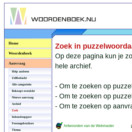
Woordenboek.NU
Home
Zoek in puzzelwoord
Woordenboek
Op deze pagina kun je zo
Aanvraag
hele archief.
Help anderen
Zelfbedacht
- Om te zoeken op puzzel
Alle categorieën
Beknopt overzicht
- Om te zoeken op puzzelb
Nieuwe aanvraag
Archief
- Om te zoeken op aanvr
Zoek
Inhoudsopgave
Forumgebruikers
Antwoorden van de Webmaster
Thema