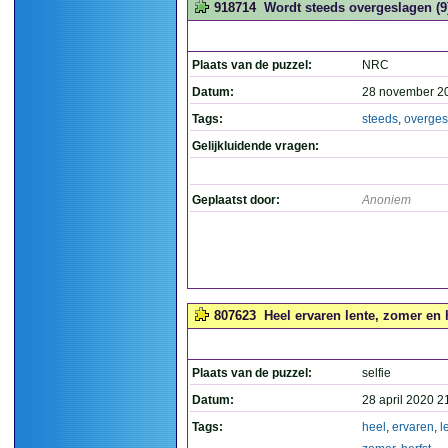
918714
Wordt steeds overgeslagen (9
Plaats van de puzzel:
NRC
Datum:
28 november 2
Tags:
steeds
,
overges
Gelijkluidende vragen:
Geplaatst door:
Anoniem
807623
Heel ervaren lente, zomer en 
Plaats van de puzzel:
selfie
Datum:
28 april 2020 2
Tags:
heel
,
ervaren
,
l