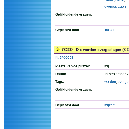
zomer
,
herfst
,
overgeslagen
Gelijkluidende vragen:
Geplaatst door:
Itakker
732384
Die worden overgeslagen (8,3
KNIPOOGJE
Plaats van de puzzel:
mij
Datum:
19 september 2
Tags:
worden
,
overge
Gelijkluidende vragen:
Geplaatst door:
mijzelf