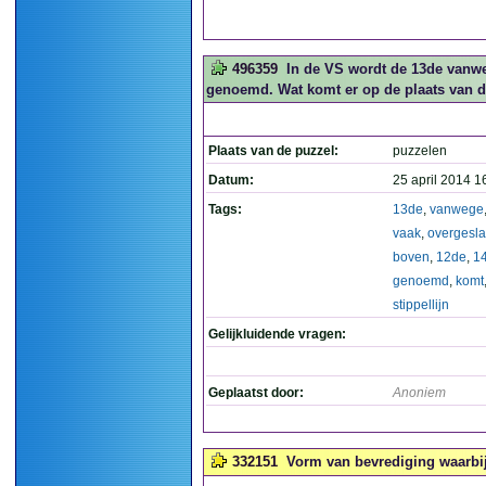
496359
In de VS wordt de 13de vanweg
genoemd. Wat komt er op de plaats van de 
Plaats van de puzzel:
puzzelen
Datum:
25 april 2014 1
Tags:
13de
,
vanwege
vaak
,
overgesl
boven
,
12de
,
1
genoemd
,
komt
stippellijn
Gelijkluidende vragen:
Geplaatst door:
Anoniem
332151
Vorm van bevrediging waarbij