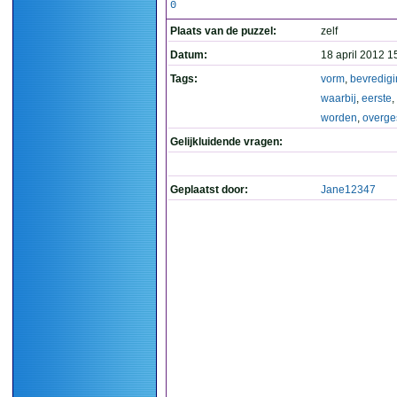
0
Plaats van de puzzel:
zelf
Datum:
18 april 2012 1
Tags:
vorm
,
bevredig
waarbij
,
eerste
,
worden
,
overge
Gelijkluidende vragen:
Geplaatst door:
Jane12347