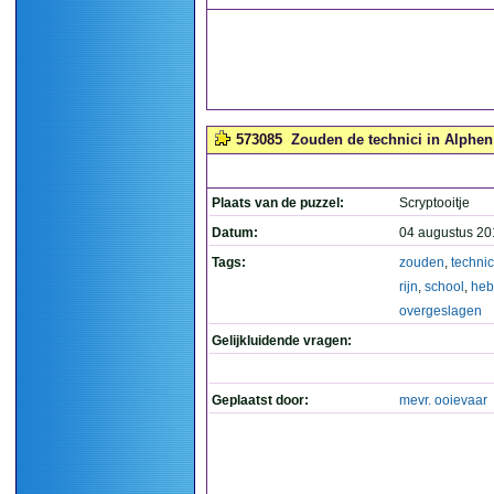
573085
Zouden de technici in Alphen
Plaats van de puzzel:
Scryptooitje
Datum:
04 augustus 20
Tags:
zouden
,
technic
rijn
,
school
,
heb
overgeslagen
Gelijkluidende vragen:
Geplaatst door:
mevr. ooievaar