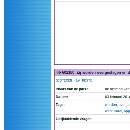
602180
Zij worden overgeslagen en da
GISTEREN: LA PESTE
Plaats van de puzzel:
de ochtend van
Datum:
03 februari 201
Tags:
worden
,
overge
werk
,
karel
,
app
Gelijkluidende vragen: