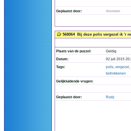
Geplaatst door:
Anoniem
568064
Bij deze polis vergezel ik 'r 
Plaats van de puzzel:
Geldig
Datum:
02 juli 2015 20
Tags:
polis
,
vergezel
,
betrokkenen
Gelijkluidende vragen:
Geplaatst door:
Rudy