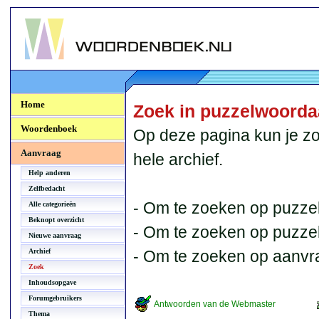
Woordenboek.NU
Home
Zoek in puzzelwoord
Woordenboek
Op deze pagina kun je zo
Aanvraag
hele archief.
Help anderen
Zelfbedacht
- Om te zoeken op puzzel
Alle categorieën
Beknopt overzicht
- Om te zoeken op puzzelb
Nieuwe aanvraag
Archief
- Om te zoeken op aanvr
Zoek
Inhoudsopgave
Forumgebruikers
Antwoorden van de Webmaster
Thema