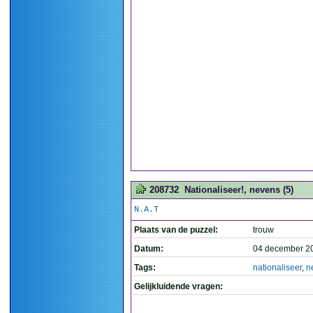
208732
Nationaliseer!, nevens (5)
N.A.T
Plaats van de puzzel:
trouw
Datum:
04 december 2
Tags:
nationaliseer
,
n
Gelijkluidende vragen: