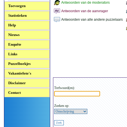
Antwoorden van de moderators
Toevoegen
Antwoorden van de aanvrager
Statistieken
Antwoorden van alle andere puzzelaars
Help
Nieuws
Enquête
Links
Puzzelboekjes
Vakantiefoto's
Disclaimer
Trefwoord(en):
Contact
Zoeken op: