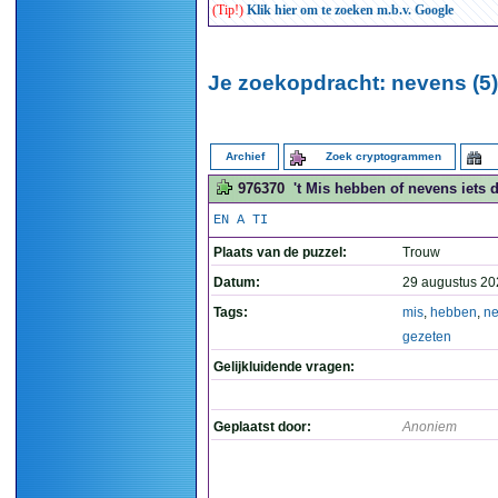
(Tip!)
Klik hier om te zoeken m.b.v. Google
Je zoekopdracht: nevens (5)
Archief
Zoek cryptogrammen
976370
't Mis hebben of nevens iets 
EN A TI
Plaats van de puzzel:
Trouw
Datum:
29 augustus 20
Tags:
mis
,
hebben
,
n
gezeten
Gelijkluidende vragen:
Geplaatst door:
Anoniem