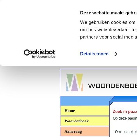
Deze website maakt gebru
We gebruiken cookies om c
om ons websiteverkeer te 
partners voor social media
Details tonen
Woordenboek.NU
Home
Zoek in puz
Op deze pagina
Woordenboek
Aanvraag
- Om te zoeken