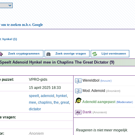
r om te zoeken m.b.v. Google
: hynkel (1)
Zoek cryptogrammen
Zoek overige vragen
Lijst vernieuwen
Speelt Adenoid Hynkel mee in Chaplins The Great Dictator (9)
e puzzel:
VPRO-gids
Wereldbol
(
kruuze
)
15 april 2025 18:33
Mod. Adenoid
(
Anoniem
)
speelt
,
adenoid
,
hynkel
,
Adenold aangepast
mee
,
chaplins
,
the
,
great
,
(
Moderator
)
dictator
Dank
(
Anoniem
)
de vragen:
Reageren is niet meer mogelijk.
or:
Anoniem