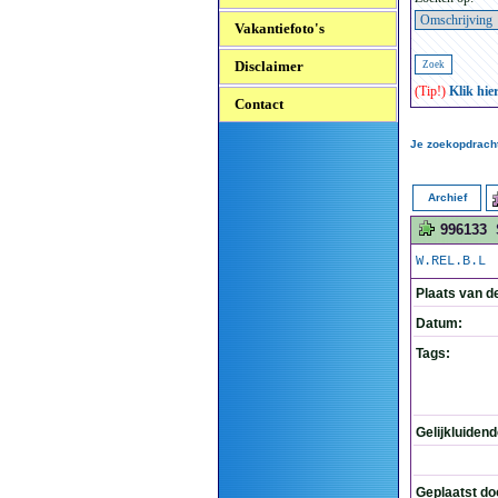
Vakantiefoto's
Disclaimer
(Tip!)
Klik hie
Contact
Je zoekopdracht
Archief
996133
W.REL.B.L
Plaats van d
Datum:
Tags:
Gelijkluiden
Geplaatst do