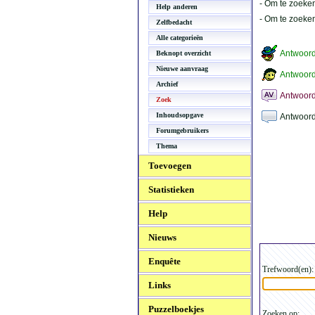
- Om te zoeken
Help anderen
- Om te zoeke
Zelfbedacht
Alle categorieën
Antwoor
Beknopt overzicht
Nieuwe aanvraag
Antwoord
Archief
Antwoord
Zoek
Inhoudsopgave
Antwoord
Forumgebruikers
Thema
Toevoegen
Statistieken
Help
Nieuws
Enquête
Trefwoord(en):
Links
Puzzelboekjes
Zoeken op: