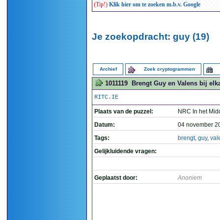
(Tip!)
Klik hier om te zoeken m.b.v. Google
Je zoekopdracht: guy (19)
Archief
Zoek cryptogrammen
1011119
Brengt Guy en Valens bij elka
RITC.IE
Plaats van de puzzel:
NRC In het Mid
Datum:
04 november 2
Tags:
brengt
,
guy
,
val
Gelijkluidende vragen:
Geplaatst door:
Anoniem