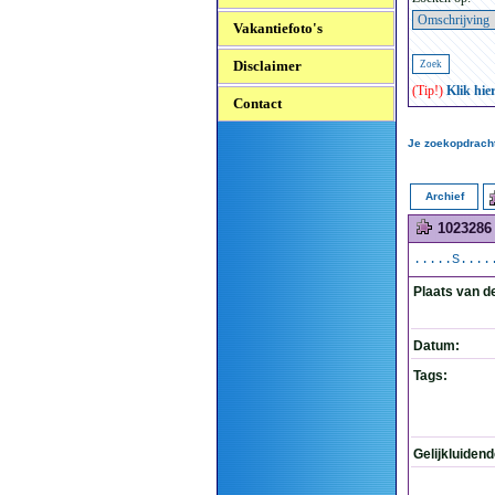
Vakantiefoto's
Disclaimer
(Tip!)
Klik hie
Contact
Je zoekopdracht
Archief
1023286
.....S....
Plaats van d
Datum:
Tags:
Gelijkluiden