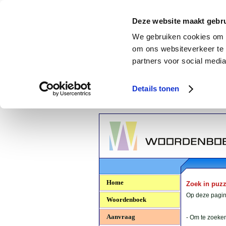
Deze website maakt gebru
We gebruiken cookies om c
om ons websiteverkeer te 
partners voor social media
Details tonen
Woordenboek.NU
Home
Zoek in puz
Op deze pagina
Woordenboek
Aanvraag
- Om te zoeken