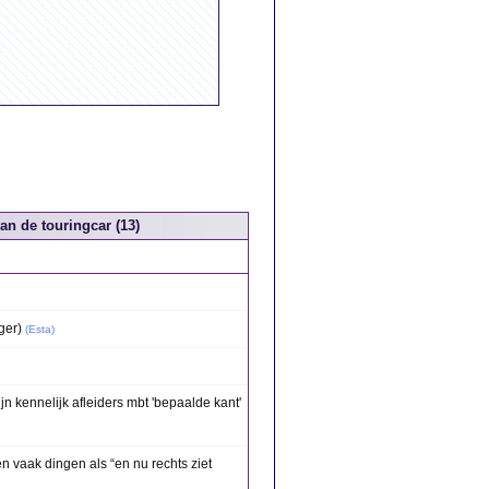
an de touringcar (13)
ger)
(
Esta
)
zijn kennelijk afleiders mbt 'bepaalde kant'
n vaak dingen als “en nu rechts ziet