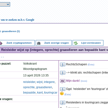
r om te zoeken m.b.v. Google
: graasdieren (1)
Zoek cryptogrammen
Zoek overige vragen
Lijst vernieuwen
Reisleider wijst op (integere, oprechte) graasdieren aan bepaalde kant v
...
e puzzel:
Volkskrant
RechtsSchapen
(
Esta
)
Woordgraptogram
--> klinkt als: rechtschapen (inte
13 april 2026 13:35
Mijn dank!
(
roos
)
reisleider
,
wijst
,
integere
,
oprechte
,
graasdieren
,
Ggd. 'reisleider' en 'touringcar' 
bepaalde
,
kant
,
touringcar
(
Esta
)
de vragen:
Reisleiders in touringcars zegge
u…..”
(
Anoniem
)