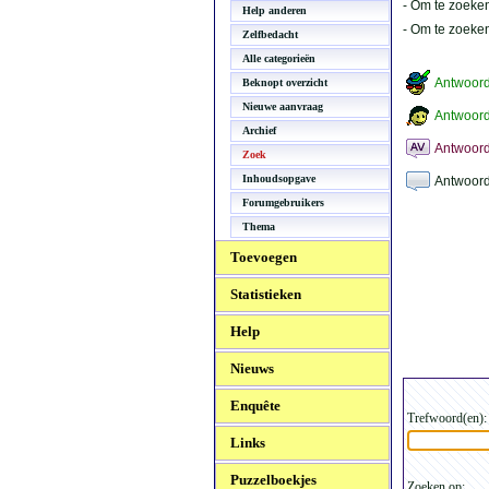
- Om te zoeken
Help anderen
- Om te zoeke
Zelfbedacht
Alle categorieën
Antwoor
Beknopt overzicht
Nieuwe aanvraag
Antwoord
Archief
Antwoord
Zoek
Inhoudsopgave
Antwoord
Forumgebruikers
Thema
Toevoegen
Statistieken
Help
Nieuws
Enquête
Trefwoord(en):
Links
Puzzelboekjes
Zoeken op: