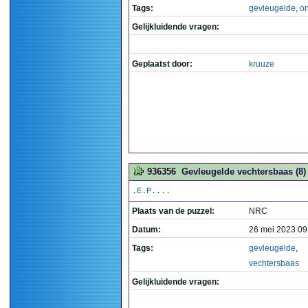
Tags:
gevleugelde
,
o
Gelijkluidende vragen:
Geplaatst door:
kruuze
936356
Gevleugelde vechtersbaas (8)
.E.P....
Plaats van de puzzel:
NRC
Datum:
26 mei 2023 09
Tags:
gevleugelde
,
vechtersbaas
Gelijkluidende vragen: