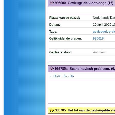
995600
Gevleugelde vlootvoogd (15)
Plaats van de puzzel:
Nederlands Da
Datum:
10 april 2025 1
Tags:
gevleugelde
,
vl
Gelijkluidende vragen:
995619
Geplaatst door:
Anoniem
993785a
Scandinavisch probleem. (6,
...E.S .A...E.
993785
Het lot van de gevleugelde vri