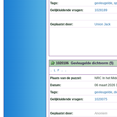
Tags:
gevleugelde
,
s
Gelijkluidende vragen:
1028189
Geplaatst door:
Union Jack
1020106
Gevleugelde dichtvorm (5)
. L F . .
Plaats van de puzzel:
NRC In het Mid
Datum:
06 maart 2026 
Tags:
gevleugelde
,
di
Gelijkluidende vragen:
1020075
Geplaatst door:
Anoniem