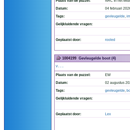
Plaats van de puzzel:
NRC In het Mid
Datum:
04 februari 202
Tags:
gevleugelde
,
im
Gelijkluidende vragen:
Geplaatst door:
rooled
1004199
Gevleugelde boot (4)
V...
Plaats van de puzzel:
EW
Datum:
02 augustus 20
Tags:
gevleugelde
,
bo
Gelijkluidende vragen:
Geplaatst door:
Lex