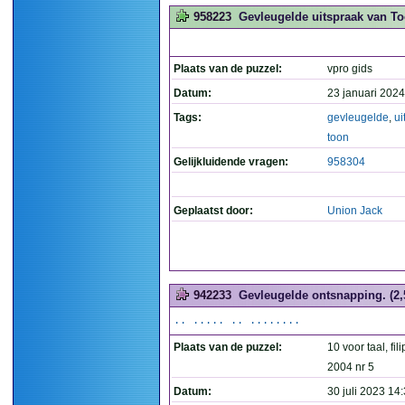
958223
Gevleugelde uitspraak van T
Plaats van de puzzel:
vpro gids
Datum:
23 januari 2024
Tags:
gevleugelde
,
ui
toon
Gelijkluidende vragen:
958304
Geplaatst door:
Union Jack
942233
Gevleugelde ontsnapping. (2,5
.. ..... .. ........
Plaats van de puzzel:
10 voor taal, fil
2004 nr 5
Datum:
30 juli 2023 14