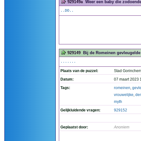
929149a
Weer een baby die zodoende 
..DO..
929149
Bij de Romeinen gevleugelde 
.......
Plaats van de puzzel:
Stad Gorinche
Datum:
07 maart 2023 
Tags:
romeinen
,
gevl
vrouwelijke
,
de
myth
Gelijkluidende vragen:
929152
Geplaatst door:
Anoniem