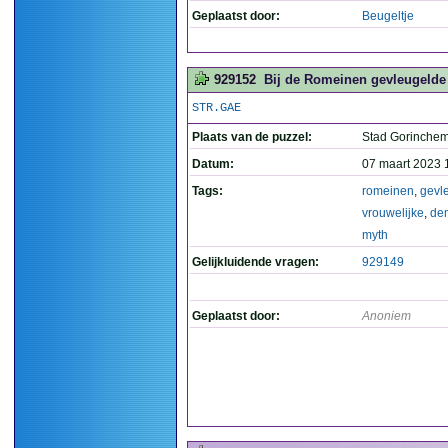
Geplaatst door:
Beugeltje
929152
Bij de Romeinen gevleugelde 
STR.GAE
Plaats van de puzzel:
Stad Gorinche
Datum:
07 maart 2023 
Tags:
romeinen
,
gevl
vrouwelijke
,
de
myth
Gelijkluidende vragen:
929149
Geplaatst door:
Anoniem