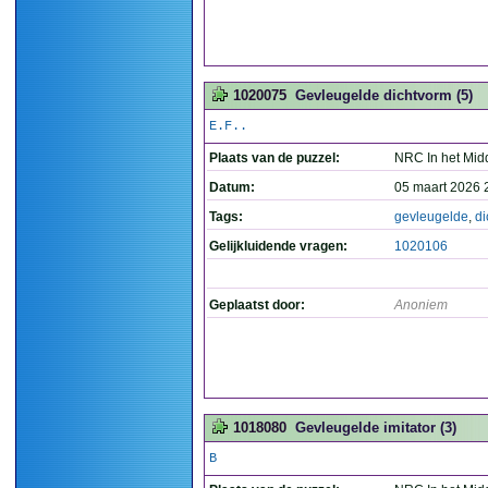
1020075
Gevleugelde dichtvorm (5)
E.F..
Plaats van de puzzel:
NRC In het Mid
Datum:
05 maart 2026 
Tags:
gevleugelde
,
di
Gelijkluidende vragen:
1020106
Geplaatst door:
Anoniem
1018080
Gevleugelde imitator (3)
B