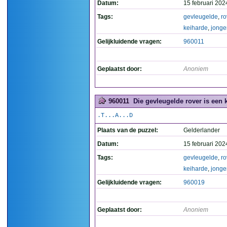
Datum:
15 februari 202
Tags:
gevleugelde
,
ro
keiharde
,
jonge
Gelijkluidende vragen:
960011
Geplaatst door:
Anoniem
960011
Die gevleugelde rover is een 
.T...A...D
Plaats van de puzzel:
Gelderlander
Datum:
15 februari 202
Tags:
gevleugelde
,
ro
keiharde
,
jonge
Gelijkluidende vragen:
960019
Geplaatst door:
Anoniem