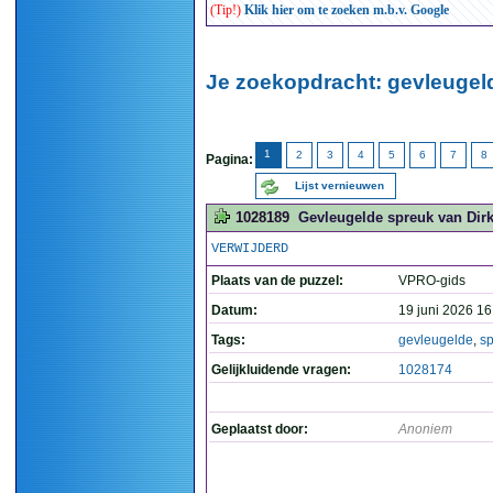
(Tip!)
Klik hier om te zoeken m.b.v. Google
Je zoekopdracht: gevleugeld
1
2
3
4
5
6
7
8
Pagina:
Lijst vernieuwen
1028189
Gevleugelde spreuk van Dirk
VERWIJDERD
Plaats van de puzzel:
VPRO-gids
Datum:
19 juni 2026 16
Tags:
gevleugelde
,
s
Gelijkluidende vragen:
1028174
Geplaatst door:
Anoniem