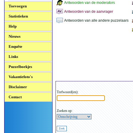
Antwoorden van de moderators
Toevoegen
Antwoorden van de aanvrager
Statistieken
Antwoorden van alle andere puzzelaars
Help
Nieuws
Enquête
Links
Puzzelboekjes
Vakantiefoto's
Disclaimer
Trefwoord(en):
Contact
Zoeken op: