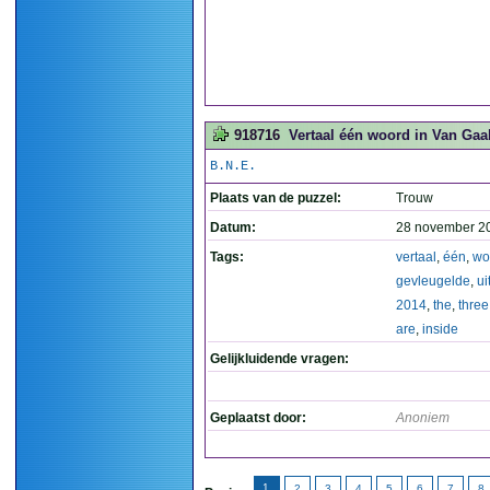
918716
Vertaal één woord in Van Gaals
B.N.E.
Plaats van de puzzel:
Trouw
Datum:
28 november 2
Tags:
vertaal
,
één
,
wo
gevleugelde
,
ui
2014
,
the
,
three
are
,
inside
Gelijkluidende vragen:
Geplaatst door:
Anoniem
1
2
3
4
5
6
7
8