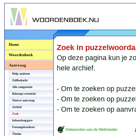
Woordenboek.NU
Home
Zoek in puzzelwoord
Woordenboek
Op deze pagina kun je zo
Aanvraag
hele archief.
Help anderen
Zelfbedacht
- Om te zoeken op puzzel
Alle categorieën
Beknopt overzicht
- Om te zoeken op puzzelb
Nieuwe aanvraag
Archief
- Om te zoeken op aanvr
Zoek
Inhoudsopgave
Forumgebruikers
Antwoorden van de Webmaster
Thema