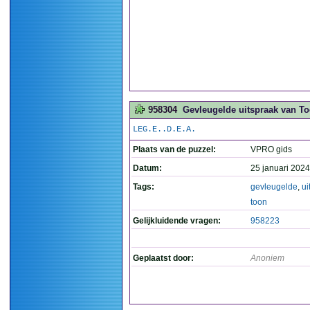
958304
Gevleugelde uitspraak van T
LEG.E..D.E.A.
Plaats van de puzzel:
VPRO gids
Datum:
25 januari 2024
Tags:
gevleugelde
,
ui
toon
Gelijkluidende vragen:
958223
Geplaatst door:
Anoniem