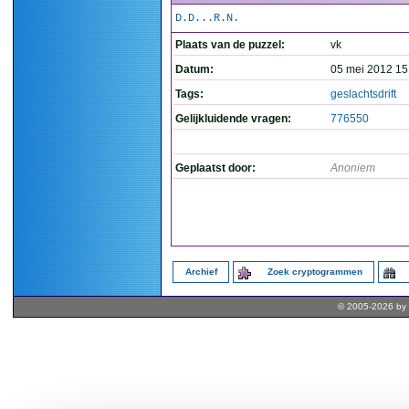
D.D...R.N.
Plaats van de puzzel:
vk
Datum:
05 mei 2012 15
Tags:
geslachtsdrift
Gelijkluidende vragen:
776550
Geplaatst door:
Anoniem
Archief
Zoek cryptogrammen
© 2005-2026 by 