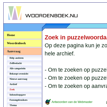
Woordenboek.NU
Home
Zoek in puzzelwoord
Woordenboek
Op deze pagina kun je zo
Aanvraag
hele archief.
Help anderen
Zelfbedacht
- Om te zoeken op puzzel
Alle categorieën
Beknopt overzicht
- Om te zoeken op puzzelb
Nieuwe aanvraag
Archief
- Om te zoeken op aanvr
Zoek
Inhoudsopgave
Forumgebruikers
Antwoorden van de Webmaster
Thema