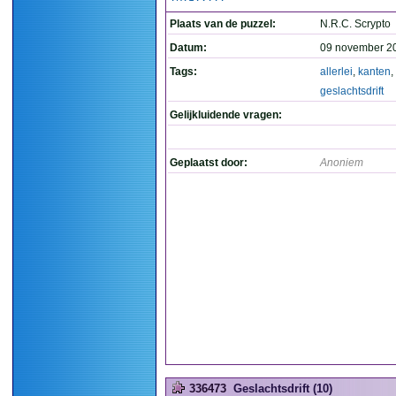
Plaats van de puzzel:
N.R.C. Scrypto
Datum:
09 november 2
Tags:
allerlei
,
kanten
,
geslachtsdrift
Gelijkluidende vragen:
Geplaatst door:
Anoniem
336473
Geslachtsdrift (10)