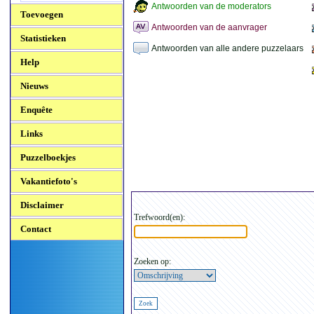
Antwoorden van de moderators
Toevoegen
Antwoorden van de aanvrager
Statistieken
Antwoorden van alle andere puzzelaars
Help
Nieuws
Enquête
Links
Puzzelboekjes
Vakantiefoto's
Disclaimer
Trefwoord(en):
Contact
Zoeken op: