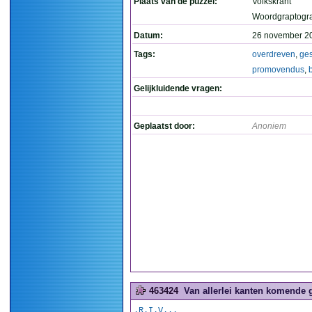
Plaats van de puzzel:
Volkskrant
Woordgraptogr
Datum:
26 november 2
Tags:
overdreven
,
ges
promovendus
,
b
Gelijkluidende vragen:
Geplaatst door:
Anoniem
463424
Van allerlei kanten komende ge
.R.I.V...