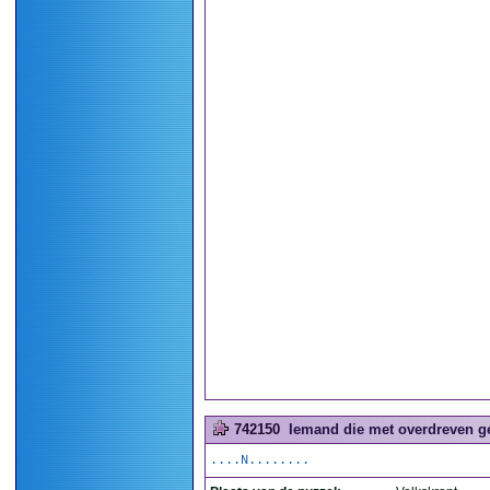
742150
Iemand die met overdreven ge
....N........