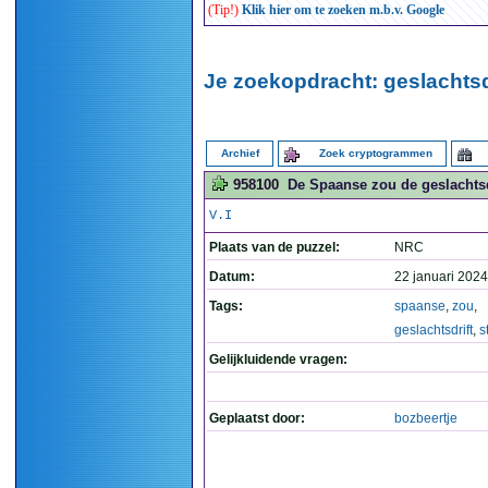
(Tip!)
Klik hier om te zoeken m.b.v. Google
Je zoekopdracht: geslachtsdr
Archief
Zoek cryptogrammen
958100
De Spaanse zou de geslachtsdr
V.I
Plaats van de puzzel:
NRC
Datum:
22 januari 2024
Tags:
spaanse
,
zou
,
geslachtsdrift
,
s
Gelijkluidende vragen:
Geplaatst door:
bozbeertje