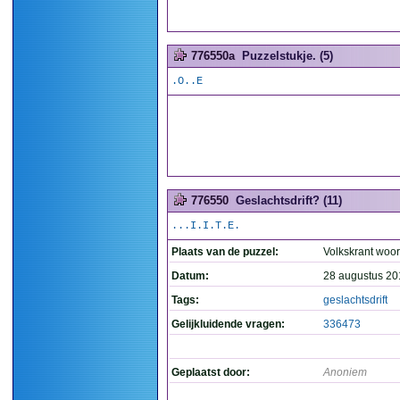
776550a
Puzzelstukje. (5)
.O..E
776550
Geslachtsdrift? (11)
...I.I.T.E.
Plaats van de puzzel:
Volkskrant woo
Datum:
28 augustus 20
Tags:
geslachtsdrift
Gelijkluidende vragen:
336473
Geplaatst door:
Anoniem