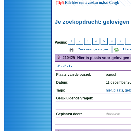
(Tip!)
Klik hier om te zoeken m.b.v. Google
Je zoekopdracht: gelovigen 
1
2
3
4
5
6
7
8
Pagina:
Zoek overige vragen
Lijst
210425
Hier is plaats voor gelovigen 
.E..E.T.
Plaats van de puzzel:
parool
Datum:
11 december 2
Tags:
hier
,
plaats
,
gel
Gelijkluidende vragen:
Geplaatst door:
Anoniem