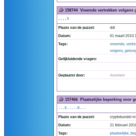
158744
Vreemde vertrekken volgens g
,,,,S
Plaats van de puzzel:
ddl
Datum:
01 maart 2010 
Tags:
vreemde
,
vertr
volgens
,
gelovi
Gelijkluidende vragen:
Geplaatst door:
Anoniem
157466
Plaatselijke beperking voor g
...E.....R...
Plaats van de puzzel:
cryptobundel nr
Datum:
21 februari 201
Tags:
plaatselijke
,
be