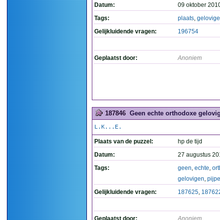
Datum:
09 oktober 201
Tags:
plaats
,
gelovig
Gelijkluidende vragen:
196754
Geplaatst door:
Anoniem
187846
Geen echte orthodoxe gelovig
L.K...E.
Plaats van de puzzel:
hp de tijd
Datum:
27 augustus 20
Tags:
geen
,
echte
,
or
gelovigen
,
pijp
Gelijkluidende vragen:
187625
,
18762
Geplaatst door:
Anoniem