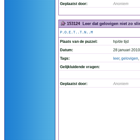
Geplaatst door:
Anoniem
153124
Leer dat gelovigen niet zo sli
P.O.E.T..T.N..M
Plaats van de puzzel:
hp/de tijd
Datum:
28 januari 2010
Tags:
leer
,
gelovigen
,
Gelijkluidende vragen:
Geplaatst door:
Anoniem