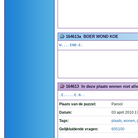
164613a
BOER WOND KOE
W....ENB.E.
164613
In deze plaats wonen niet alle
.E.....E.N..
Plaats van de puzzel:
Parool
Datum:
03 april 2010 1
Tags:
plaats
,
wonen
,
Gelijkluidende vragen:
605100