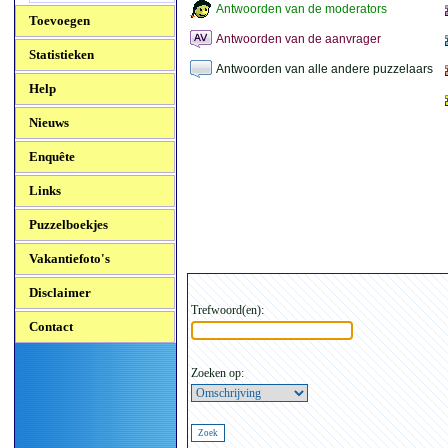
Antwoorden van de moderators
Toevoegen
Antwoorden van de aanvrager
Statistieken
Antwoorden van alle andere puzzelaars
Help
Nieuws
Enquête
Links
Puzzelboekjes
Vakantiefoto's
Disclaimer
Trefwoord(en):
Contact
Zoeken op: