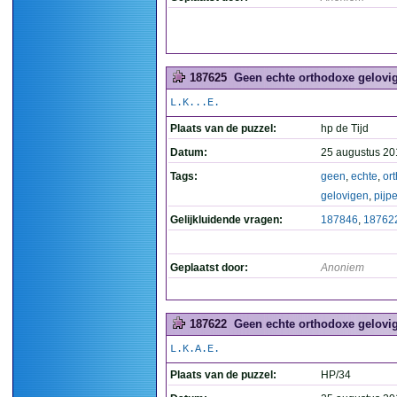
187625
Geen echte orthodoxe gelovig
L.K...E.
Plaats van de puzzel:
hp de Tijd
Datum:
25 augustus 20
Tags:
geen
,
echte
,
or
gelovigen
,
pijp
Gelijkluidende vragen:
187846
,
18762
Geplaatst door:
Anoniem
187622
Geen echte orthodoxe gelovig
L.K.A.E.
Plaats van de puzzel:
HP/34