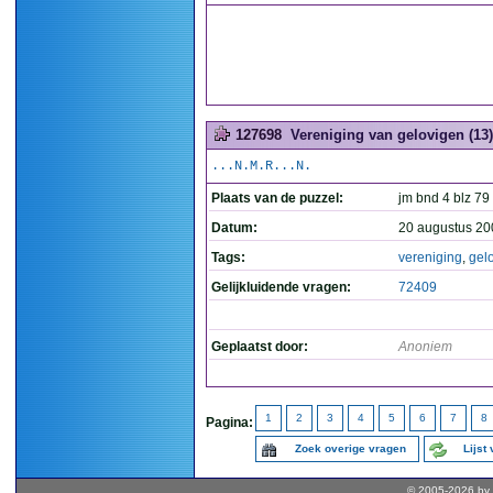
127698
Vereniging van gelovigen (13)
...N.M.R...N.
Plaats van de puzzel:
jm bnd 4 blz 79
Datum:
20 augustus 20
Tags:
vereniging
,
gel
Gelijkluidende vragen:
72409
Geplaatst door:
Anoniem
1
2
3
4
5
6
7
8
Pagina:
Zoek overige vragen
Lijst
© 2005-2026 by 