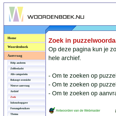
Woordenboek.NU
Home
Zoek in puzzelwoord
Woordenboek
Op deze pagina kun je zo
Aanvraag
hele archief.
Help anderen
Zelfbedacht
- Om te zoeken op puzzel
Alle categorieën
Beknopt overzicht
- Om te zoeken op puzzelb
Nieuwe aanvraag
Archief
- Om te zoeken op aanvr
Zoek
Inhoudsopgave
Forumgebruikers
Antwoorden van de Webmaster
Thema