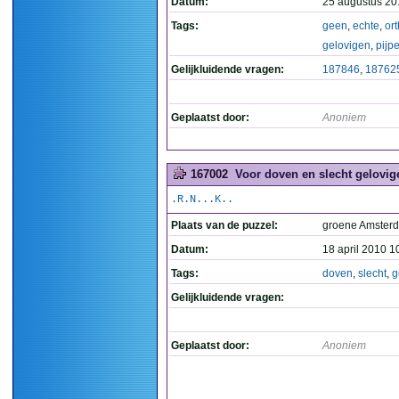
Datum:
25 augustus 20
Tags:
geen
,
echte
,
or
gelovigen
,
pijp
Gelijkluidende vragen:
187846
,
18762
Geplaatst door:
Anoniem
167002
Voor doven en slecht gelovige
.R.N...K..
Plaats van de puzzel:
groene Amster
Datum:
18 april 2010 1
Tags:
doven
,
slecht
,
g
Gelijkluidende vragen:
Geplaatst door:
Anoniem