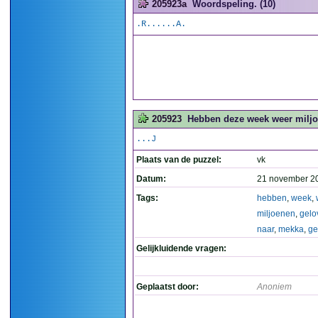
205923a
Woordspeling. (10)
.R......A.
205923
Hebben deze week weer miljo
...J
Plaats van de puzzel:
vk
Datum:
21 november 2
Tags:
hebben
,
week
,
miljoenen
,
gelo
naar
,
mekka
,
ge
Gelijkluidende vragen:
Geplaatst door:
Anoniem