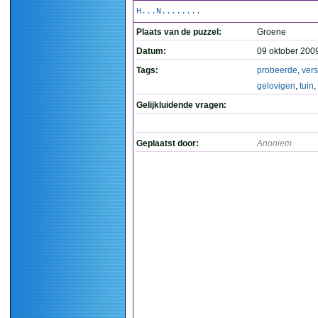
H...N........
Plaats van de puzzel:
Groene
Datum:
09 oktober 200
Tags:
probeerde
,
vers
gelovigen
,
tuin
,
Gelijkluidende vragen:
Geplaatst door:
Anoniem