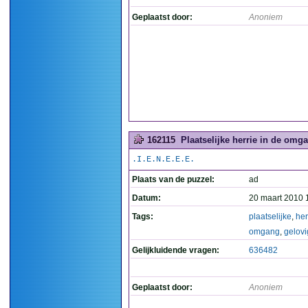
Geplaatst door:
Anoniem
162115
Plaatselijke herrie in de omg
.I.E.N.E.E.E.
Plaats van de puzzel:
ad
Datum:
20 maart 2010 
Tags:
plaatselijke
,
her
omgang
,
gelov
Gelijkluidende vragen:
636482
Geplaatst door:
Anoniem