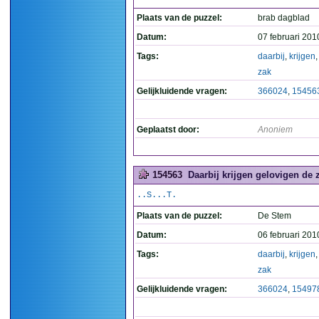
Plaats van de puzzel:
brab dagblad
Datum:
07 februari 201
Tags:
daarbij
,
krijgen
zak
Gelijkluidende vragen:
366024
,
15456
Geplaatst door:
Anoniem
154563
Daarbij krijgen gelovigen de z
..S...T.
Plaats van de puzzel:
De Stem
Datum:
06 februari 201
Tags:
daarbij
,
krijgen
zak
Gelijkluidende vragen:
366024
,
15497