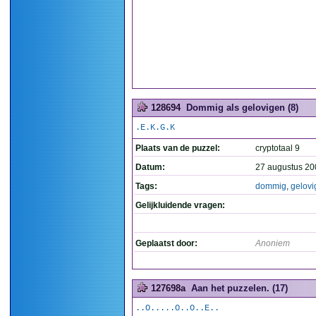
128694
Dommig als gelovigen (8)
.E.K.G.K
Plaats van de puzzel:
cryptotaal 9
Datum:
27 augustus 20
Tags:
dommig
,
gelovi
Gelijkluidende vragen:
Geplaatst door:
Anoniem
127698a
Aan het puzzelen. (17)
..O.....O..O..E..