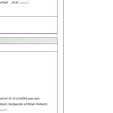
art' ... (6,8)
(
zwaluw
)
ekort H–D–H of HDH) was een
team, bestaande uit Brian Holland,
gniZP
)