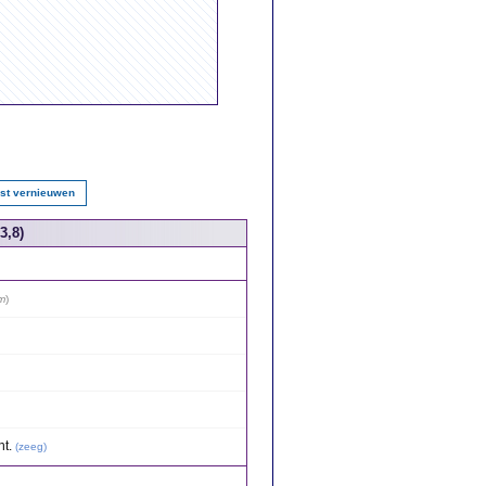
jst vernieuwen
3,8)
m
)
t.
(
zeeg
)