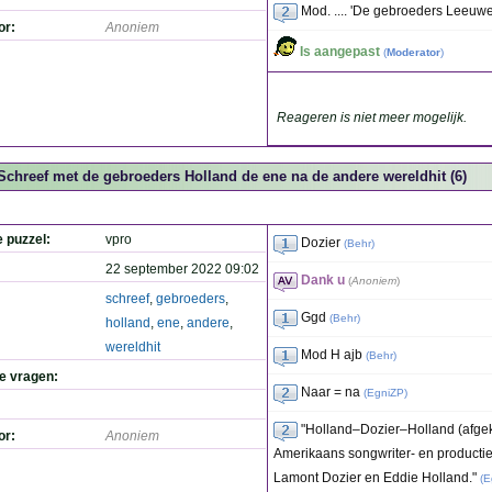
Mod. .... 'De gebroeders Leeuwenh
or:
Anoniem
Is aangepast
(
Moderator
)
Reageren is niet meer mogelijk.
Schreef met de gebroeders Holland de ene na de andere wereldhit (6)
e puzzel:
vpro
Dozier
(
Behr
)
22 september 2022 09:02
Dank u
(
Anoniem
)
schreef
,
gebroeders
,
Ggd
(
Behr
)
holland
,
ene
,
andere
,
wereldhit
Mod H ajb
(
Behr
)
de vragen:
Naar = na
(
EgniZP
)
"Holland–Dozier–Holland (afg
or:
Anoniem
Amerikaans songwriter- en productie
Lamont Dozier en Eddie Holland."
(
E