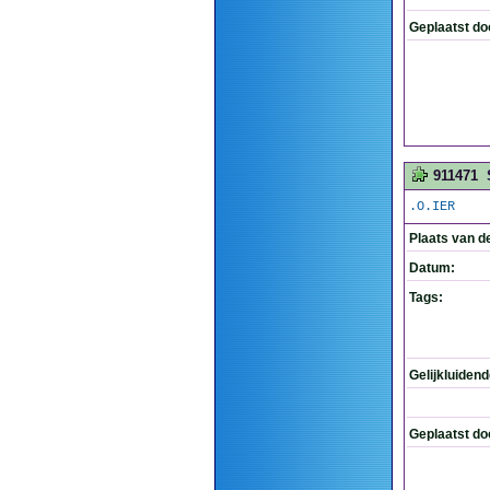
Geplaatst do
911471
.O.IER
Plaats van d
Datum:
Tags:
Gelijkluiden
Geplaatst do