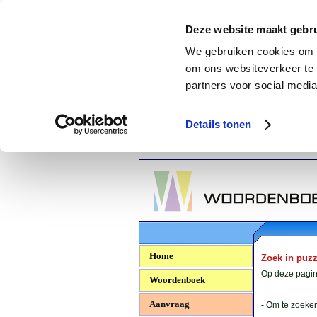
Deze website maakt gebru
We gebruiken cookies om c
om ons websiteverkeer te 
partners voor social media
Details tonen
Woordenboek.NU
Home
Zoek in puz
Op deze pagina
Woordenboek
Aanvraag
- Om te zoeken