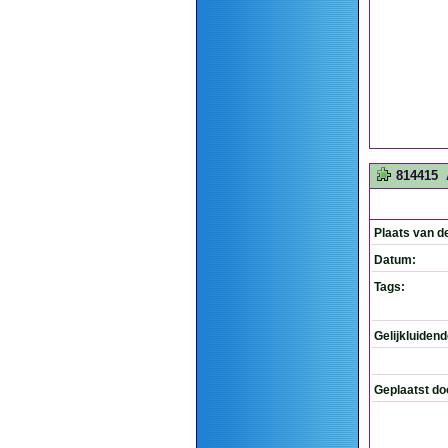
814415
Plaats van d
Datum:
Tags:
Gelijkluiden
Geplaatst do