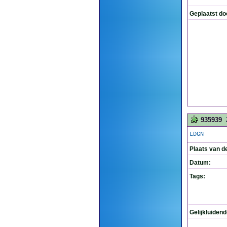
Geplaatst do
935939
LDGN
Plaats van d
Datum:
Tags:
Gelijkluiden