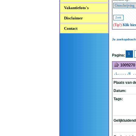
Vakantiefoto's
Disclaimer
(Tip!)
Klik hie
Contact
Je zoekopdracht
1
Pagina:
1009270
.L.....N .
Plaats van d
Datum:
Tags:
Gelijkluiden