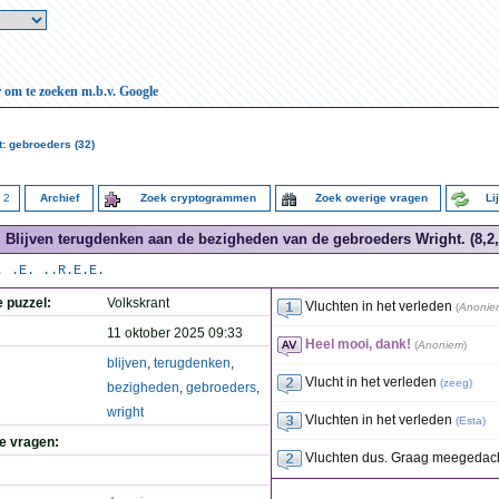
r om te zoeken m.b.v. Google
: gebroeders (32)
2
Archief
Zoek cryptogrammen
Zoek overige vragen
Li
Blijven terugdenken aan de bezigheden van de gebroeders Wright. (8,2,
. .E. ..R.E.E.
e puzzel:
Volkskrant
Vluchten in het verleden
(
Anonie
11 oktober 2025 09:33
Heel mooi, dank!
(
Anoniem
)
blijven
,
terugdenken
,
Vlucht in het verleden
(
zeeg
)
bezigheden
,
gebroeders
,
wright
Vluchten in het verleden
(
Esta
)
de vragen:
Vluchten dus. Graag meegedach