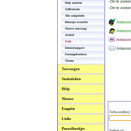
- Om te zoeken
Help anderen
- Om te zoeke
Zelfbedacht
Alle categorieën
Antwoor
Beknopt overzicht
Nieuwe aanvraag
Antwoord
Archief
Antwoord
Zoek
Inhoudsopgave
Antwoord
Forumgebruikers
Thema
Toevoegen
Statistieken
Help
Nieuws
Enquête
Trefwoord(en):
Links
Puzzelboekjes
Zoeken op: