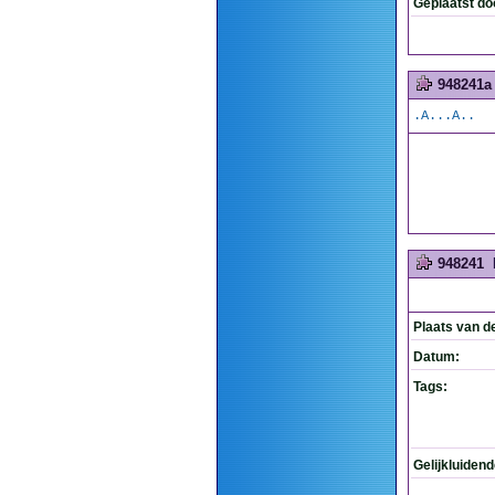
Geplaatst do
948241a
.A...A..
948241
Plaats van d
Datum:
Tags:
Gelijkluiden