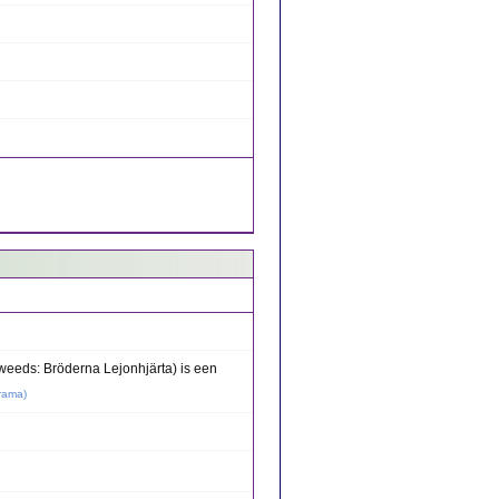
eeds: Bröderna Lejonhjärta) is een
rama
)