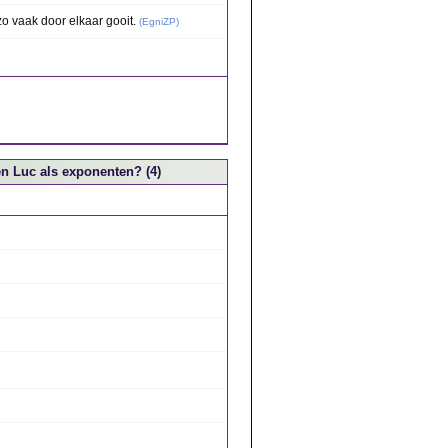
o vaak door elkaar gooit.
(
EgniZP
)
n Luc als exponenten? (4)