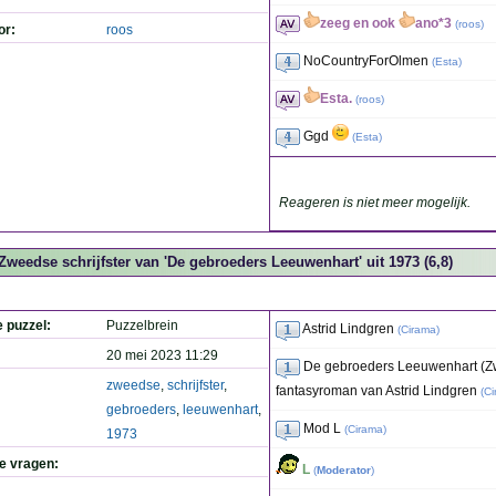
zeeg en ook
ano*3
(
roos
)
or:
roos
NoCountryForOlmen
(
Esta
)
Esta.
(
roos
)
Ggd
(
Esta
)
Reageren is niet meer mogelijk.
Zweedse schrijfster van 'De gebroeders Leeuwenhart' uit 1973 (6,8)
e puzzel:
Puzzelbrein
Astrid Lindgren
(
Cirama
)
20 mei 2023 11:29
De gebroeders Leeuwenhart (Zw
zweedse
,
schrijfster
,
fantasyroman van Astrid Lindgren
(
Ci
gebroeders
,
leeuwenhart
,
Mod L
(
Cirama
)
1973
de vragen:
L
(
Moderator
)