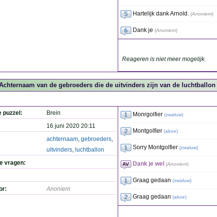
Hartelijk dank Arnold.
(
Anoniem
)
Dank je
(
Anoniem
)
Reageren is niet meer mogelijk.
Achternaam van de gebroeders die de uitvinders zijn van de luchtballon 
e puzzel:
Brein
Monrgolfier
(
zwaluw
)
16 juni 2020 20:11
Montgolfier
(
akoe
)
achternaam
,
gebroeders
,
Sorry Montgolfier
(
zwaluw
)
uitvinders
,
luchtballon
de vragen:
Dank je wel
(
Anoniem
)
Graag gedaan
(
zwaluw
)
or:
Anoniem
Graag gedaan
(
akoe
)