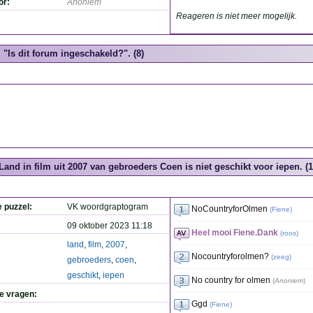
or:
Anoniem
Reageren is niet meer mogelijk.
"Is dit forum ingeschakeld?". (8)
Land in film uit 2007 van gebroeders Coen is niet geschikt voor iepen. (1
e puzzel:
VK woordgraptogram
NoCountryforOlmen
(
Fiene
)
09 oktober 2023 11:18
Heel mooi Fiene.Dank
(
roos
)
land
,
film
,
2007
,
Nocountryforolmen?
(
zeeg
)
gebroeders
,
coen
,
geschikt
,
iepen
No country for olmen
(
Anoniem
)
de vragen:
Ggd
(
Fiene
)