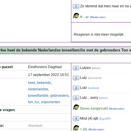
Zo storend dat men naar en na z
H - ar
(
Moderator
)
Reageren is niet meer mogelijk.
Hoe heet de bekende Nederlandse toneelfamilie met de gebroeders Ton e
e puzzel:
Eindhovens Dagblad
Lutzen
(
akoe
)
17 september 2022 10:51
Lutz
(
Anoniem
)
heet
,
bekende
,
Lutz
(
zwaluw
)
nederlandse
,
toneelfamilie
,
gebroeders
,
Lutz....sorry
(
akoe
)
ton
,
luc
,
exponenten
Steno aangevuld
(
Moderator
)
de vragen:
Mod (4) ajb
(
EgniZP
)
or:
Anoniem
+ (4)
(
Moderator
)