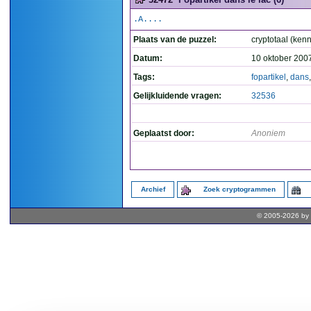
.A....
Plaats van de puzzel:
cryptotaal (kenn
Datum:
10 oktober 200
Tags:
fopartikel
,
dans
Gelijkluidende vragen:
32536
Geplaatst door:
Anoniem
Archief
Zoek cryptogrammen
© 2005-2026 by 