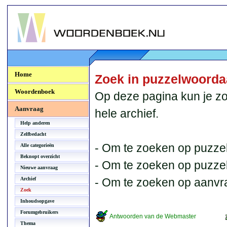
Woordenboek.NU
Home
Zoek in puzzelwoord
Woordenboek
Op deze pagina kun je zo
Aanvraag
hele archief.
Help anderen
Zelfbedacht
- Om te zoeken op puzzel
Alle categorieën
Beknopt overzicht
- Om te zoeken op puzzelb
Nieuwe aanvraag
Archief
- Om te zoeken op aanvr
Zoek
Inhoudsopgave
Forumgebruikers
Antwoorden van de Webmaster
Thema