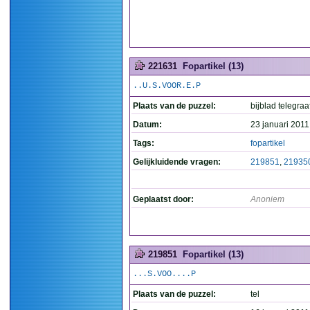
221631
Fopartikel (13)
..U.S.VOOR.E.P
Plaats van de puzzel:
bijblad telegraa
Datum:
23 januari 2011
Tags:
fopartikel
Gelijkluidende vragen:
219851
,
21935
Geplaatst door:
Anoniem
219851
Fopartikel (13)
...S.VOO....P
Plaats van de puzzel:
tel