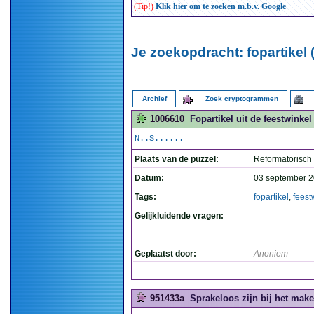
(Tip!)
Klik hier om te zoeken m.b.v. Google
Je zoekopdracht: fopartikel (
Archief
Zoek cryptogrammen
1006610
Fopartikel uit de feestwinkel 
N..S......
Plaats van de puzzel:
Reformatorisch
Datum:
03 september 2
Tags:
fopartikel
,
feest
Gelijkluidende vragen:
Geplaatst door:
Anoniem
951433a
Sprakeloos zijn bij het make