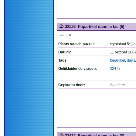
32536
Fopartikel dans le lac (6)
.A...D
Plaats van de puzzel:
cryptotaal 5*(ke
Datum:
11 oktober 200
Tags:
fopartikel
,
dans
Gelijkluidende vragen:
32472
Geplaatst door:
Anoniem
32472
Fopartikel dans le lac (6)