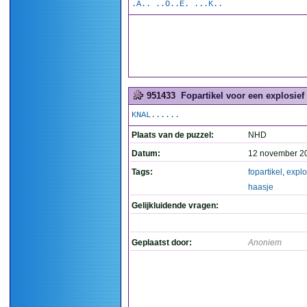
.A.. ..O..E. ...K..
951433
Fopartikel voor een explosief 
KNAL......
Plaats van de puzzel:
NHD
Datum:
12 november 2
Tags:
fopartikel
,
explo
haasje
Gelijkluidende vragen:
Geplaatst door:
Anoniem