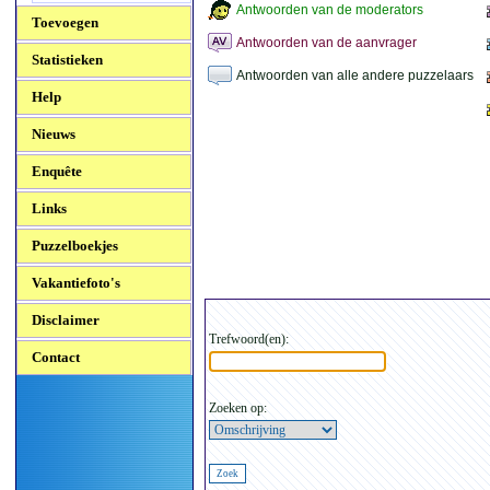
Antwoorden van de moderators
Toevoegen
Antwoorden van de aanvrager
Statistieken
Antwoorden van alle andere puzzelaars
Help
Nieuws
Enquête
Links
Puzzelboekjes
Vakantiefoto's
Disclaimer
Trefwoord(en):
Contact
Zoeken op: