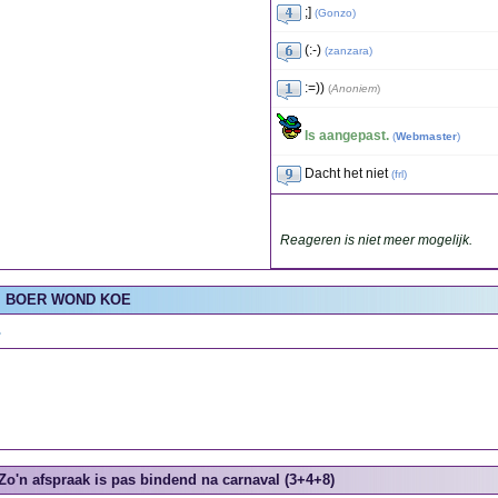
;]
(
Gonzo
)
(:-)
(
zanzara
)
:=))
(
Anoniem
)
Is aangepast.
(
Webmaster
)
Dacht het niet
(
frl
)
Reageren is niet meer mogelijk.
BOER WOND KOE
.
Zo'n afspraak is pas bindend na carnaval (3+4+8)