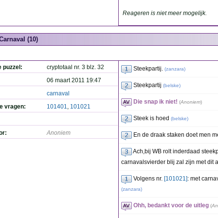
Reageren is niet meer mogelijk.
Carnaval (10)
e puzzel:
cryptotaal nr. 3 blz. 32
Steekpartij.
(
zanzara
)
06 maart 2011 19:47
Steekpartij
(
belske
)
carnaval
Die snap ik niet!
(
Anoniem
)
de vragen:
101401
,
101021
Steek is hoed
(
belske
)
or:
Anoniem
En de draak staken doet men me
Ach,bij WB rolt inderdaad steekpa
carnavalsvierder blij zal zijn met dit
Volgens nr.
[101021]
: met carna
(
zanzara
)
Ohh, bedankt voor de uitleg
(
An