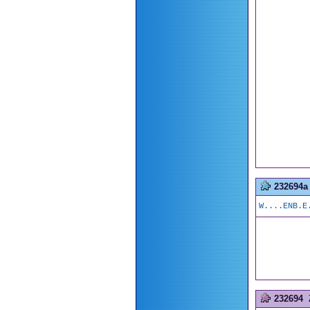
232694a
W....ENB.E
232694