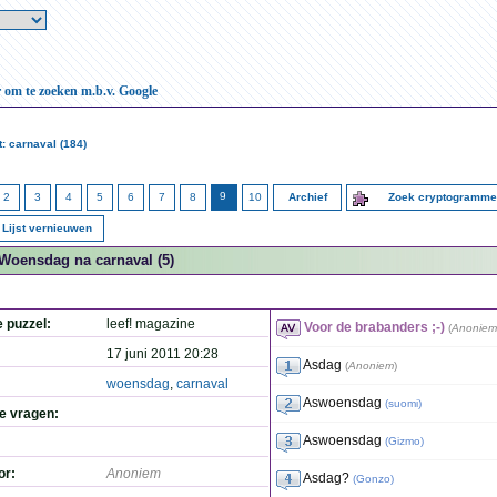
r om te zoeken m.b.v. Google
: carnaval (184)
9
2
3
4
5
6
7
8
10
Archief
Zoek cryptogramm
Lijst vernieuwen
Woensdag na carnaval (5)
e puzzel:
leef! magazine
Voor de brabanders ;-)
(
Anoniem
17 juni 2011 20:28
Asdag
(
Anoniem
)
woensdag
,
carnaval
Aswoensdag
(
suomi
)
de vragen:
Aswoensdag
(
Gizmo
)
or:
Anoniem
Asdag?
(
Gonzo
)