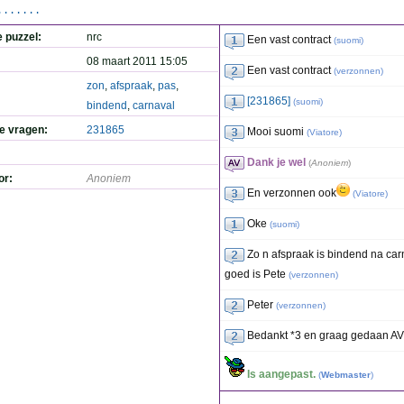
.......
e puzzel:
nrc
Een vast contract
(
suomi
)
08 maart 2011 15:05
Een vast contract
(
verzonnen
)
zon
,
afspraak
,
pas
,
[231865]
(
suomi
)
bindend
,
carnaval
de vragen:
231865
Mooi suomi
(
Viatore
)
Dank je wel
(
Anoniem
)
or:
Anoniem
En verzonnen ook
(
Viatore
)
Oke
(
suomi
)
Zo n afspraak is bindend na car
goed is Pete
(
verzonnen
)
Peter
(
verzonnen
)
Bedankt *3 en graag gedaan AV
Is aangepast.
(
Webmaster
)