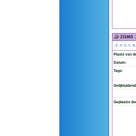
231865
.E.V.S.C.N
Plaats van d
Datum:
Tags:
Gelijkluiden
Geplaatst do