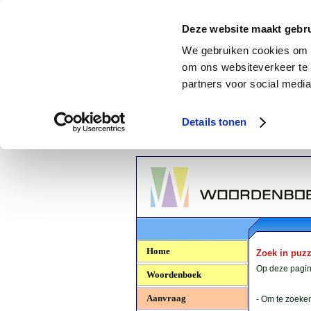
Deze website maakt gebru
We gebruiken cookies om c
om ons websiteverkeer te 
partners voor social media
Details tonen
Woordenboek.NU
Home
Zoek in puz
Op deze pagina
Woordenboek
Aanvraag
- Om te zoeken