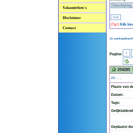
Vakantiefoto's
Disclaimer
(Tip!)
Klik hie
Contact
Je zoekopdracht
1
Pagina:
254285
AS...
Plaats van d
Datum:
Tags:
Gelijkluiden
Geplaatst do