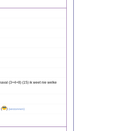
naval (3+4+8) (15) ik weet nie welke
 (
)
(
verzonnen
)