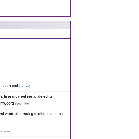
t carnaval
(
belske
)
rtij er uit; weet niet of de echte
 antwoord
(
Anoniem
)
val wordt de draak gestoken met alles .
oniem
)