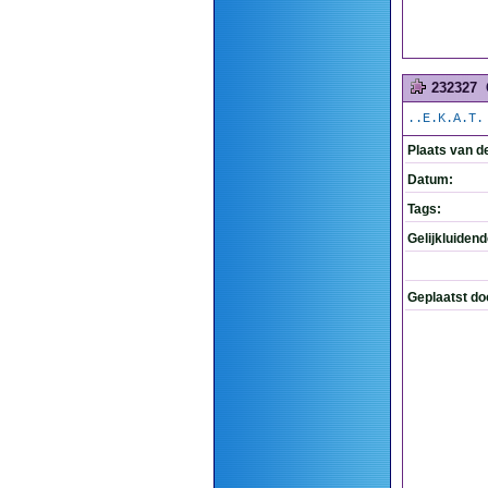
232327
..E.K.A.T.
Plaats van d
Datum:
Tags:
Gelijkluiden
Geplaatst do