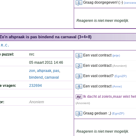
Graag doorgegeven! (:-)
(
zanzara
Reageren is niet meer mogelijk.
Zo'n afspraak is pas bindend na carnaval (3+4+8)
.R.C.
e puzzel:
nrc
Een vast contract
(
jetje
)
05 maart 2011 14:46
Een vast contract
(
Anoniem
)
zon
,
afspraak
,
pas
,
Een vast contract?
(
EgniZP
)
bindend
,
carnaval
de vragen:
232694
Een vast contract
(
Anne
)
Ik dacht al zoiets,maar wist het
or:
Anoniem
(
Anoniem
)
Graag gedaan :,)
(
EgniZP
)
Reageren is niet meer mogelijk.