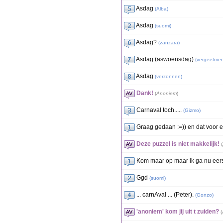
Asdag
(
Alba
)
Asdag
(
suomi
)
Asdag?
(
zanzara
)
Asdag (aswoensdag)
(
vergeetmen
Asdag
(
verzonnen
)
Dank!
(
Anoniem
)
Carnaval toch.....
(
Gizmo
)
Graag gedaan :=)) en dat voor e
Deze puzzel is niet makkelijk!
(
Kom maar op maar ik ga nu eerst
Ggd
(
suomi
)
... carnAval ... (Peter).
(
Gonzo
)
'anoniem' kom jij uit t zuiden?
(