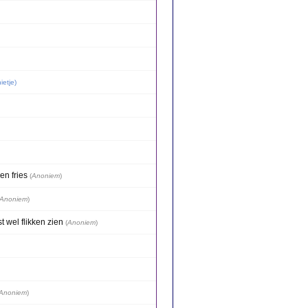
ietje
)
en fries
(
Anoniem
)
Anoniem
)
 wel flikken zien
(
Anoniem
)
Anoniem
)