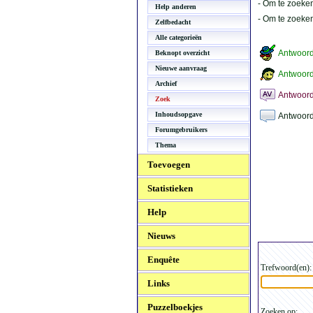
- Om te zoeken
Help anderen
- Om te zoeke
Zelfbedacht
Alle categorieën
Antwoor
Beknopt overzicht
Nieuwe aanvraag
Antwoord
Archief
Antwoord
Zoek
Inhoudsopgave
Antwoord
Forumgebruikers
Thema
Toevoegen
Statistieken
Help
Nieuws
Enquête
Trefwoord(en):
Links
Puzzelboekjes
Zoeken op: