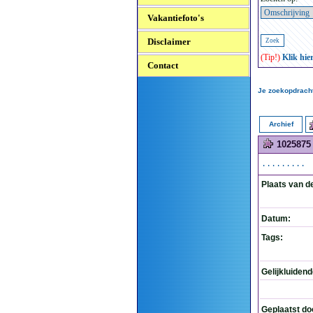
Vakantiefoto's
Disclaimer
(Tip!)
Klik hie
Contact
Je zoekopdracht:
Archief
1025875
.........
Plaats van d
Datum:
Tags:
Gelijkluiden
Geplaatst do