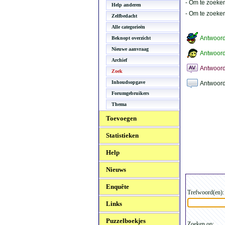
- Om te zoeken
Help anderen
- Om te zoeke
Zelfbedacht
Alle categorieën
Antwoor
Beknopt overzicht
Nieuwe aanvraag
Antwoord
Archief
Antwoord
Zoek
Inhoudsopgave
Antwoord
Forumgebruikers
Thema
Toevoegen
Statistieken
Help
Nieuws
Enquête
Trefwoord(en):
Links
Puzzelboekjes
Zoeken op: