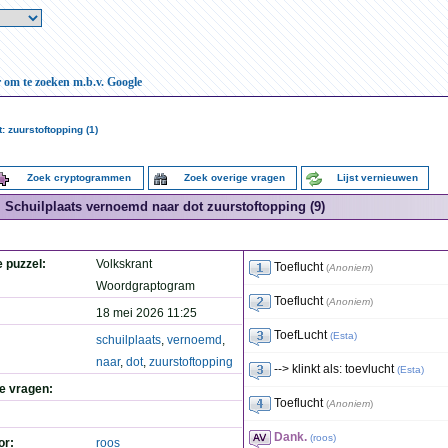
r om te zoeken m.b.v. Google
 zuurstoftopping (1)
Zoek cryptogrammen
Zoek overige vragen
Lijst vernieuwen
Schuilplaats vernoemd naar dot zuurstoftopping (9)
e puzzel:
Volkskrant
Toeflucht
(
Anoniem
)
Woordgraptogram
Toeflucht
(
Anoniem
)
18 mei 2026 11:25
ToefLucht
(
Esta
)
schuilplaats
,
vernoemd
,
naar
,
dot
,
zuurstoftopping
--> klinkt als: toevlucht
(
Esta
)
de vragen:
Toeflucht
(
Anoniem
)
Dank.
(
roos
)
or:
roos