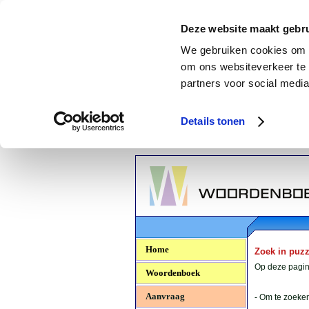
Deze website maakt gebru
We gebruiken cookies om c
om ons websiteverkeer te 
partners voor social media
Details tonen
Woordenboek.NU
Home
Zoek in puz
Op deze pagina
Woordenboek
Aanvraag
- Om te zoeken