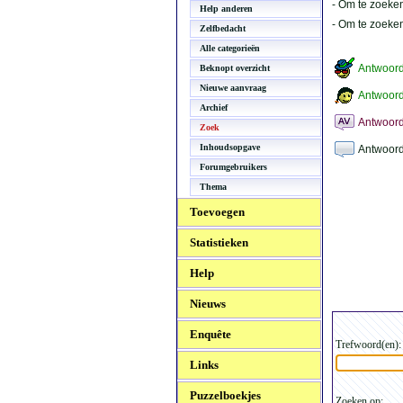
- Om te zoeken
Help anderen
- Om te zoeke
Zelfbedacht
Alle categorieën
Antwoor
Beknopt overzicht
Nieuwe aanvraag
Antwoord
Archief
Antwoord
Zoek
Inhoudsopgave
Antwoord
Forumgebruikers
Thema
Toevoegen
Statistieken
Help
Nieuws
Enquête
Trefwoord(en):
Links
Puzzelboekjes
Zoeken op: