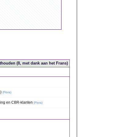
houden (8, met dank aan het Frans)
)
(
Flora
)
ing en CBR-klanten
(
Flora
)