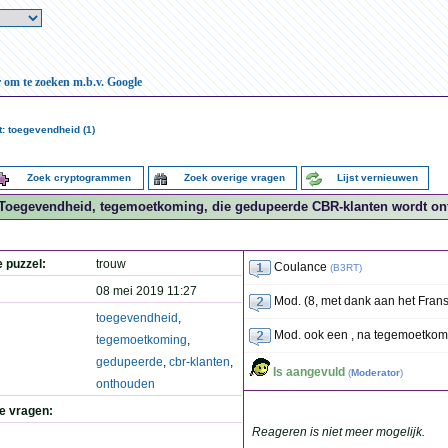
r om te zoeken m.b.v. Google
: toegevendheid (1)
Zoek cryptogrammen
Zoek overige vragen
Lijst vernieuwen
Toegevendheid, tegemoetkoming, die gedupeerde CBR-klanten wordt ont
e puzzel:
trouw
Coulance
(
B3RT
)
08 mei 2019 11:27
Mod. (8, met dank aan het Frans
toegevendheid
,
Mod. ook een , na tegemoetkom
tegemoetkoming
,
gedupeerde
,
cbr-klanten
,
Is aangevuld
(
Moderator
)
onthouden
de vragen:
Reageren is niet meer mogelijk.