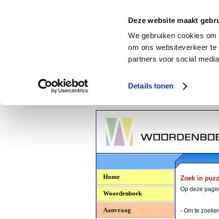
Deze website maakt gebru
We gebruiken cookies om c
om ons websiteverkeer te 
partners voor social media
Details tonen
Woordenboek.NU
Home
Zoek in puz
Op deze pagina
Woordenboek
Aanvraag
- Om te zoeken