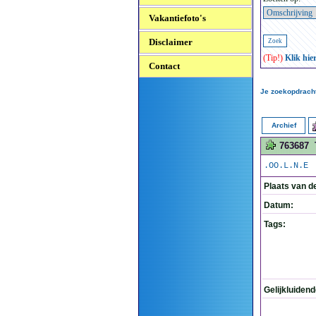
Vakantiefoto's
Disclaimer
(Tip!)
Klik hie
Contact
Je zoekopdracht
Archief
763687
.OO.L.N.E
Plaats van d
Datum:
Tags:
Gelijkluiden