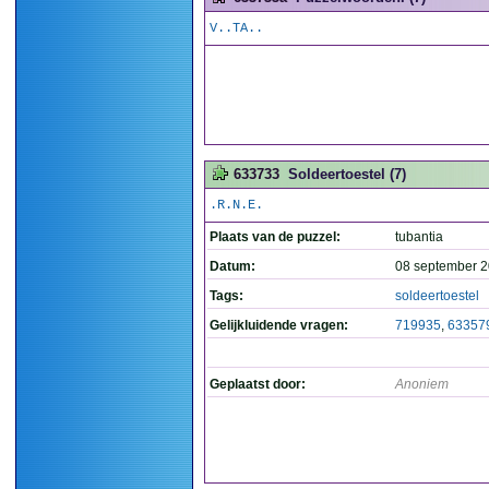
V..TA..
633733
Soldeertoestel (7)
.R.N.E.
Plaats van de puzzel:
tubantia
Datum:
08 september 2
Tags:
soldeertoestel
Gelijkluidende vragen:
719935
,
63357
Geplaatst door:
Anoniem