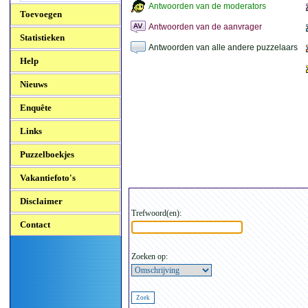
Antwoorden van de moderators
Toevoegen
Antwoorden van de aanvrager
Statistieken
Antwoorden van alle andere puzzelaars
Help
Nieuws
Enquête
Links
Puzzelboekjes
Vakantiefoto's
Disclaimer
Trefwoord(en):
Contact
Zoeken op: