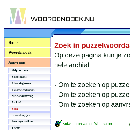
Woordenboek.NU
Home
Zoek in puzzelwoord
Woordenboek
Op deze pagina kun je zo
Aanvraag
hele archief.
Help anderen
Zelfbedacht
- Om te zoeken op puzzel
Alle categorieën
Beknopt overzicht
- Om te zoeken op puzzelb
Nieuwe aanvraag
Archief
- Om te zoeken op aanvr
Zoek
Inhoudsopgave
Forumgebruikers
Antwoorden van de Webmaster
Thema