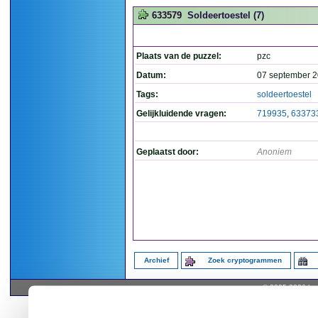
633579
Soldeertoestel (7)
Plaats van de puzzel:
pzc
Datum:
07 september 2
Tags:
soldeertoestel
Gelijkluidende vragen:
719935
,
63373
Geplaatst door:
Anoniem
Archief
Zoek cryptogrammen
© 2005-2026 by 