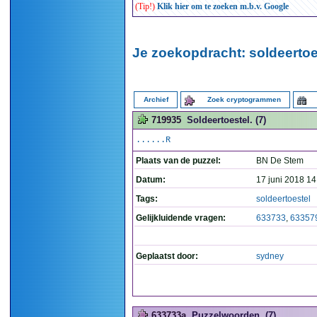
(Tip!)
Klik hier om te zoeken m.b.v. Google
Je zoekopdracht: soldeertoes
Archief
Zoek cryptogrammen
719935
Soldeertoestel. (7)
......R
Plaats van de puzzel:
BN De Stem
Datum:
17 juni 2018 14
Tags:
soldeertoestel
Gelijkluidende vragen:
633733
,
63357
Geplaatst door:
sydney
633733a
Puzzelwoorden. (7)