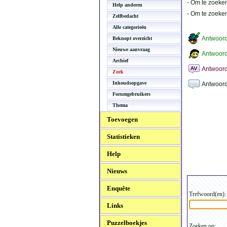
- Om te zoeken
Help anderen
- Om te zoeke
Zelfbedacht
Alle categorieën
Antwoor
Beknopt overzicht
Nieuwe aanvraag
Antwoord
Archief
Antwoord
Zoek
Inhoudsopgave
Antwoord
Forumgebruikers
Thema
Toevoegen
Statistieken
Help
Nieuws
Enquête
Trefwoord(en):
Links
Puzzelboekjes
Zoeken op: