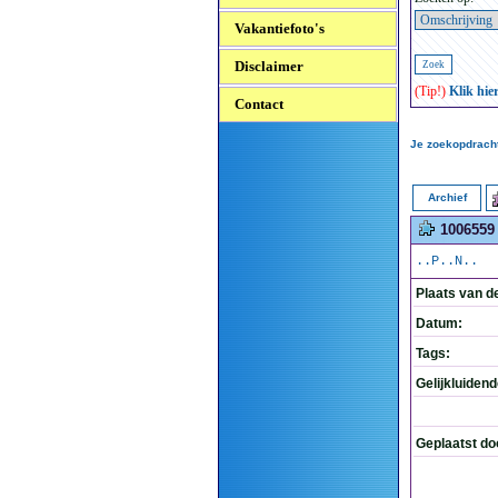
Vakantiefoto's
Disclaimer
(Tip!)
Klik hie
Contact
Je zoekopdracht
Archief
1006559
..P..N..
Plaats van d
Datum:
Tags:
Gelijkluiden
Geplaatst do