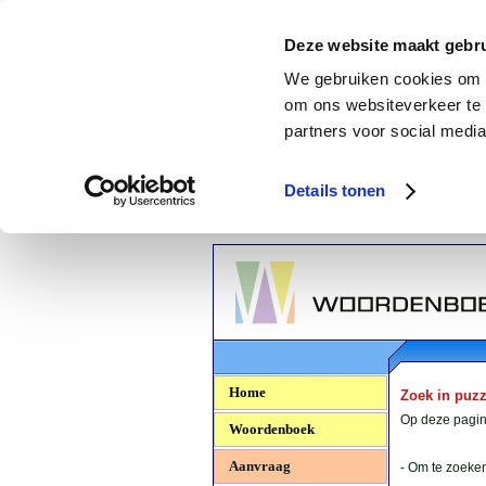
Deze website maakt gebru
We gebruiken cookies om c
om ons websiteverkeer te 
partners voor social media
Details tonen
Woordenboek.NU
Home
Zoek in puz
Op deze pagina
Woordenboek
Aanvraag
- Om te zoeken