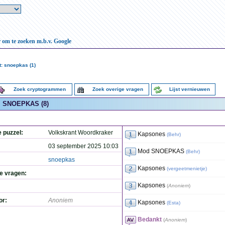
r om te zoeken m.b.v. Google
: snoepkas (1)
Zoek cryptogrammen
Zoek overige vragen
Lijst vernieuwen
SNOEPKAS (8)
e puzzel:
Volkskrant Woordkraker
Kapsones
(
Behr
)
03 september 2025 10:03
Mod SNOEPKAS
(
Behr
)
snoepkas
Kapsones
(
vergeetmenietje
)
de vragen:
Kapsones
(
Anoniem
)
or:
Anoniem
Kapsones
(
Esta
)
Bedankt
(
Anoniem
)