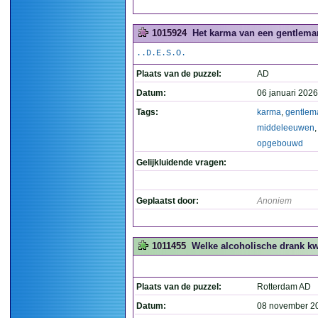
1015924
Het karma van een gentlema
..D.E.S.O.
Plaats van de puzzel:
AD
Datum:
06 januari 2026
Tags:
karma
,
gentlem
middeleeuwen
,
opgebouwd
Gelijkluidende vragen:
Geplaatst door:
Anoniem
1011455
Welke alcoholische drank kw
Plaats van de puzzel:
Rotterdam AD
Datum:
08 november 2