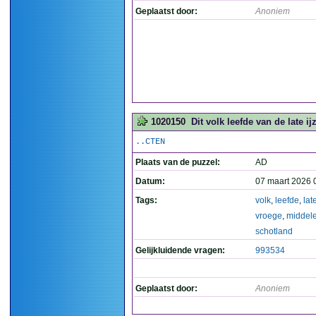
Geplaatst door:
Anoniem
1020150
Dit volk leefde van de late i
..CTEN
Plaats van de puzzel:
AD
Datum:
07 maart 2026 
Tags:
volk
,
leefde
,
lat
vroege
,
middel
schotland
Gelijkluidende vragen:
993534
Geplaatst door:
Anoniem