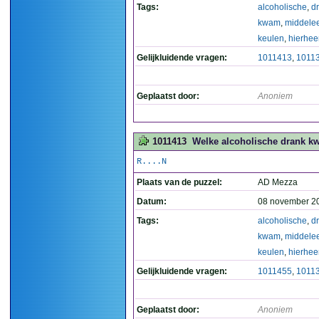
Tags:
alcoholische
,
d
kwam
,
middele
keulen
,
hierhee
Gelijkluidende vragen:
1011413
,
1011
Geplaatst door:
Anoniem
1011413
Welke alcoholische drank kw
R....N
Plaats van de puzzel:
AD Mezza
Datum:
08 november 2
Tags:
alcoholische
,
d
kwam
,
middele
keulen
,
hierhee
Gelijkluidende vragen:
1011455
,
1011
Geplaatst door:
Anoniem