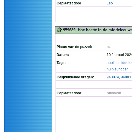
Geplaatst door:
Leo
959689
Hoe heette in de middeleeuwen
Plaats van de puzzel:
pzc
Datum:
10 februari 202
Tags:
heette
,
middel
hulpje
,
ridder
Gelijkluidende vragen:
948874
,
94883
Geplaatst door:
Anoniem