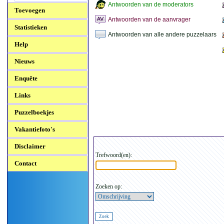
Antwoorden van de moderators
Toevoegen
Antwoorden van de aanvrager
Statistieken
Antwoorden van alle andere puzzelaars
Help
Nieuws
Enquête
Links
Puzzelboekjes
Vakantiefoto's
Disclaimer
Trefwoord(en):
Contact
Zoeken op: