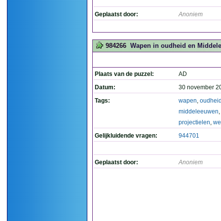
Geplaatst door:
Anoniem
984266
Wapen in oudheid en Middele
Plaats van de puzzel:
AD
Datum:
30 november 2
Tags:
wapen
,
oudhei
middeleeuwen
projectielen
,
we
Gelijkluidende vragen:
944701
Geplaatst door:
Anoniem