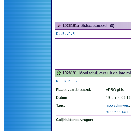
1028191a
Schaatspuzzel. (9)
D..R..P.R
1028191
Mooischrijvers uit de late m
R...R.K..S
Plaats van de puzzel:
VPRO-gids
Datum:
19 juni 2026 16
Tags:
mooischrijvers
,
middeleeuwen
Gelijkluidende vragen: