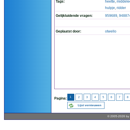
Tags:
heette
,
middel
hulpje
,
ridder
Gelijkluidende vragen:
959689
,
94887
Geplaatst door:
otwello
1
2
3
4
5
6
7
8
Pagina:
Lijst vernieuwen
© 2005-2026 by 