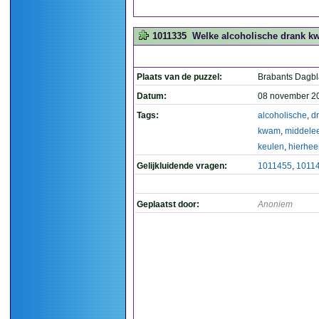
1011335
Welke alcoholische drank kw
Plaats van de puzzel:
Brabants Dagb
Datum:
08 november 2
Tags:
alcoholische
,
d
kwam
,
middele
keulen
,
hierhee
Gelijkluidende vragen:
1011455
,
1011
Geplaatst door:
Anoniem