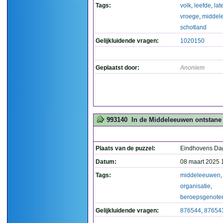
Tags:
volk
,
leefde
,
lat
vroege
,
middel
schotland
Gelijkluidende vragen:
1020150
Geplaatst door:
Anoniem
993140
In de Middeleeuwen ontstane 
Plaats van de puzzel:
Eindhovens Da
Datum:
08 maart 2025 
Tags:
middeleeuwen
organisatie
,
beroepsgenote
Gelijkluidende vragen:
876544
,
87654