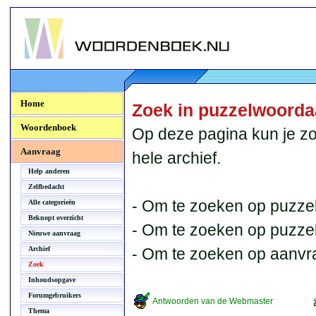
Woordenboek.NU
Home
Zoek in puzzelwoord
Woordenboek
Op deze pagina kun je zo
Aanvraag
hele archief.
Help anderen
Zelfbedacht
- Om te zoeken op puzzel
Alle categorieën
Beknopt overzicht
- Om te zoeken op puzzelb
Nieuwe aanvraag
Archief
- Om te zoeken op aanvr
Zoek
Inhoudsopgave
Forumgebruikers
Antwoorden van de Webmaster
Thema