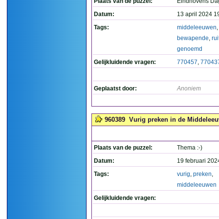
Plaats van de puzzel:
Eindhovens Da
Datum:
13 april 2024 1
Tags:
middeleeuwen
bewapende
,
rui
genoemd
Gelijkluidende vragen:
770457
,
77043
Geplaatst door:
Anoniem
960389
Vurig preken in de Middeleeuw
Plaats van de puzzel:
Thema :-)
Datum:
19 februari 202
Tags:
vurig
,
preken
,
middeleeuwen
Gelijkluidende vragen: