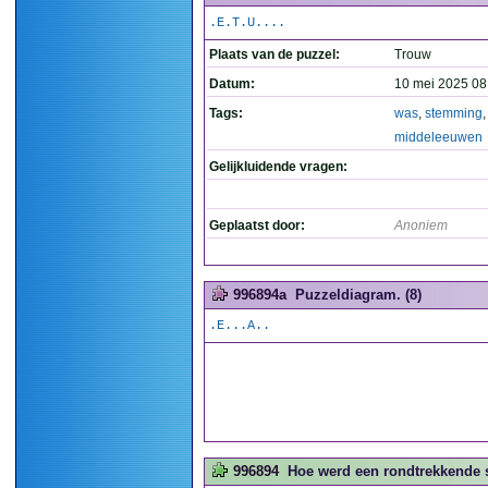
.E.T.U....
Plaats van de puzzel:
Trouw
Datum:
10 mei 2025 08
Tags:
was
,
stemming
,
middeleeuwen
Gelijkluidende vragen:
Geplaatst door:
Anoniem
996894a
Puzzeldiagram. (8)
.E...A..
996894
Hoe werd een rondtrekkende s