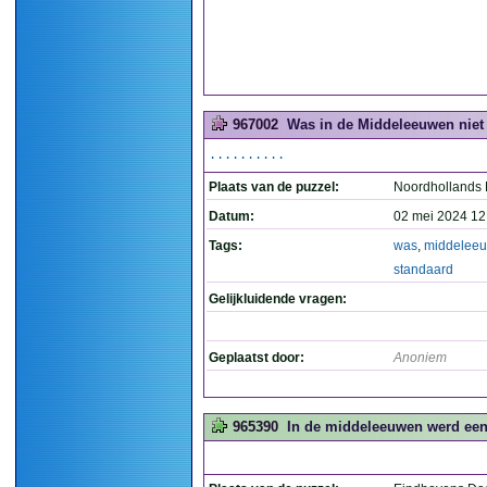
967002
Was in de Middeleeuwen niet 
..........
Plaats van de puzzel:
Noordhollands
Datum:
02 mei 2024 12
Tags:
was
,
middelee
standaard
Gelijkluidende vragen:
Geplaatst door:
Anoniem
965390
In de middeleeuwen werd een