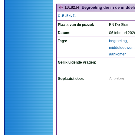
1018234
Begroeting die in de midde
G.E.EN.I.
Plaats van de puzzel:
BN De Stem
Datum:
06 februari 202
Tags:
begroeting
,
middeleeuwen
aankomen
Gelijkluidende vragen:
Geplaatst door:
Anoniem