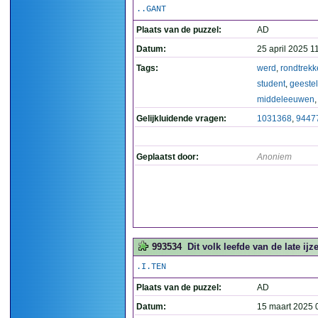
..GANT
Plaats van de puzzel:
AD
Datum:
25 april 2025 1
Tags:
werd
,
rondtrek
student
,
geestel
middeleeuwen
Gelijkluidende vragen:
1031368
,
9447
Geplaatst door:
Anoniem
993534
Dit volk leefde van de late ij
.I.TEN
Plaats van de puzzel:
AD
Datum:
15 maart 2025 