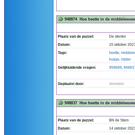
948874
Hoe heette in de middeleeuwen
Plaats van de puzzel:
De stentor
Datum:
15 oktober 202
Tags:
heette
,
middel
hulpje
,
ridder
Gelijkluidende vragen:
959689
,
94883
Geplaatst door:
Anoniem
948837
Hoe heette in de middeleeuwen
Plaats van de puzzel:
BN de Stem
Datum:
14 oktober 202