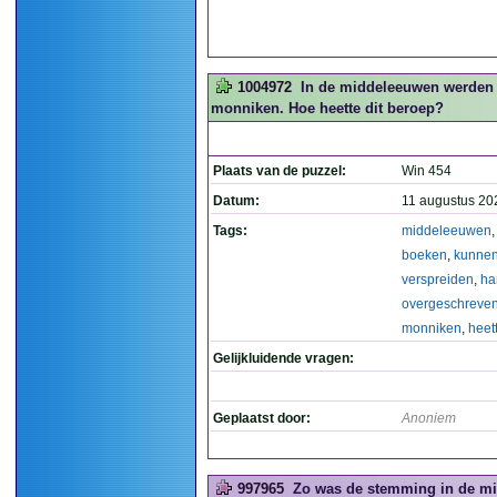
1004972
In de middeleeuwen werden 
monniken. Hoe heette dit beroep?
Plaats van de puzzel:
Win 454
Datum:
11 augustus 20
Tags:
middeleeuwen
boeken
,
kunne
verspreiden
,
ha
overgeschreve
monniken
,
heet
Gelijkluidende vragen:
Geplaatst door:
Anoniem
997965
Zo was de stemming in de mi