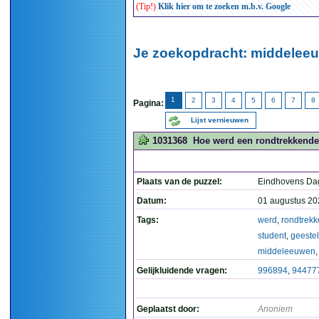
(Tip!)
Klik hier om te zoeken m.b.v. Google
Je zoekopdracht: middeleeu
1
2
3
4
5
6
7
8
Pagina:
Lijst vernieuwen
1031368
Hoe werd een rondtrekkende 
Plaats van de puzzel:
Eindhovens Da
Datum:
01 augustus 20
Tags:
werd
,
rondtrek
student
,
geestel
middeleeuwen
Gelijkluidende vragen:
996894
,
94477
Geplaatst door:
Anoniem