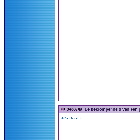
948874a
De bekrompenheid van een pu
.OK.ES..E.T