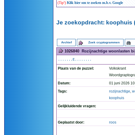
(Tip!)
Klik hier om te zoeken m.b.v. Google
Je zoekopdracht: koophuis (
Archief
Zoek cryptogrammen
1026840
Rozijnachtige woonlasten bi
.......E........
Plaats van de puzzel:
Volkskrant
Woordgraptogr
Datum:
01 juni 2026 10
Tags:
rozijnachtige
,
w
koophuis
Gelijkluidende vragen:
Geplaatst door:
roos