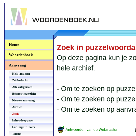
Woordenboek.NU
Home
Zoek in puzzelwoord
Woordenboek
Op deze pagina kun je zo
Aanvraag
hele archief.
Help anderen
Zelfbedacht
- Om te zoeken op puzzel
Alle categorieën
Beknopt overzicht
- Om te zoeken op puzzelb
Nieuwe aanvraag
Archief
- Om te zoeken op aanvr
Zoek
Inhoudsopgave
Forumgebruikers
Antwoorden van de Webmaster
Thema