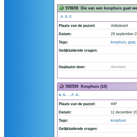
978658
Die van een koophuis gaat wee
.A.R.E
Plaats van de puzzel:
Volkskrant
Datum:
28 september 2
Tags:
koophuis
,
gaat
,
Gelijkluidende vragen:
Geplaatst door:
Anoniem
592559
Koophuis (10)
W.N...P.N.
Plaats van de puzzel:
H/P
Datum:
11 december 2
Tags:
koophuis
Gelijkluidende vragen: