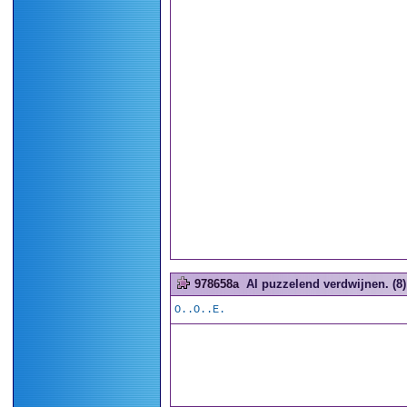
978658a
Al puzzelend verdwijnen. (8)
O..O..E.