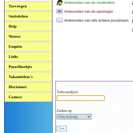
Antwoorden van de moderators
Toevoegen
Antwoorden van de aanvrager
Statistieken
Antwoorden van alle andere puzzelaars
Help
Nieuws
Enquête
Links
Puzzelboekjes
Vakantiefoto's
Disclaimer
Trefwoord(en):
Contact
Zoeken op: