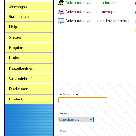
Antwoorden van de moderators
Toevoegen
Antwoorden van de aanvrager
Statistieken
Antwoorden van alle andere puzzelaars
Help
Nieuws
Enquête
Links
Puzzelboekjes
Vakantiefoto's
Disclaimer
Trefwoord(en):
Contact
Zoeken op: