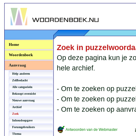
Woordenboek.NU
Home
Zoek in puzzelwoord
Woordenboek
Op deze pagina kun je zo
Aanvraag
hele archief.
Help anderen
Zelfbedacht
- Om te zoeken op puzzel
Alle categorieën
Beknopt overzicht
- Om te zoeken op puzzelb
Nieuwe aanvraag
Archief
- Om te zoeken op aanvr
Zoek
Inhoudsopgave
Forumgebruikers
Antwoorden van de Webmaster
Thema