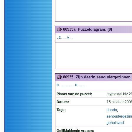
80935a
Puzzeldiagram. (8)
.E...A..
80935
Zijn daarin eenoudergezinnen 
M........P.....
Plaats van de puzzel:
cryptotaal blz 2
Datum:
15 oktober 200
Tags:
daarin
,
eenoudergezin
gehuisvest
Gelijkluidende vragen: