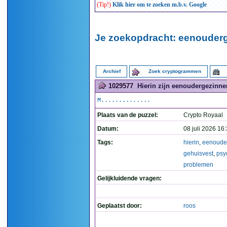
(Tip!)
Klik hier om te zoeken m.b.v. Google
Je zoekopdracht: eenouderg
Archief
Zoek cryptogrammen
1029577
Hierin zijn eenoudergezinne
M..............
Plaats van de puzzel:
Crypto Royaal
Datum:
08 juli 2026 16
Tags:
hierin
,
eenoude
gehuisvest
,
psy
problemen
Gelijkluidende vragen:
Geplaatst door:
roos