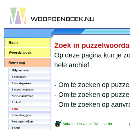
Woordenboek.NU
Home
Zoek in puzzelwoord
Woordenboek
Op deze pagina kun je zo
Aanvraag
hele archief.
Help anderen
Zelfbedacht
- Om te zoeken op puzzel
Alle categorieën
Beknopt overzicht
- Om te zoeken op puzzelb
Nieuwe aanvraag
Archief
- Om te zoeken op aanvr
Zoek
Inhoudsopgave
Forumgebruikers
Antwoorden van de Webmaster
Thema