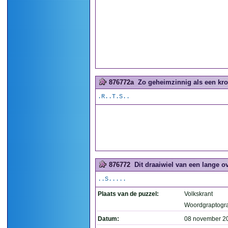
876772a
Zo geheimzinnig als een kro
.R..T.S..
876772
Dit draaiwiel van een lange ov
..S.....
Plaats van de puzzel:
Volkskrant
Woordgraptogr
Datum:
08 november 2