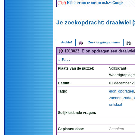
(Tip!)
Klik hier om te zoeken m.b.v. Google
Je zoekopdracht: draaiwiel (
Archief
Zoek cryptogrammen
1013023
Elon opdragen een draaiwiel 
….K…..
Plaats van de puzzel:
Volkskrant
Woordgraptogr
Datum:
01 december 2
Tags:
elon
,
opdragen
zoenen
,
zodat
,
ontstaat
Gelijkluidende vragen:
Geplaatst door:
Anoniem