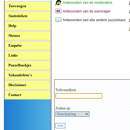
Antwoorden van de moderators
Toevoegen
Antwoorden van de aanvrager
Statistieken
Antwoorden van alle andere puzzelaars
Help
Nieuws
Enquête
Links
Puzzelboekjes
Vakantiefoto's
Disclaimer
Trefwoord(en):
Contact
Zoeken op: