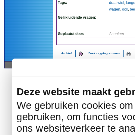
Tags:
draaiwiel
,
lang
wagen
,
ook
,
bed
Gelijkluidende vragen:
Geplaatst door:
Anoniem
Archief
Zoek cryptogrammen
© 2005-2026 by 
Deze website maakt gebr
We gebruiken cookies om c
gebruiken, om functies vo
ons websiteverkeer te an