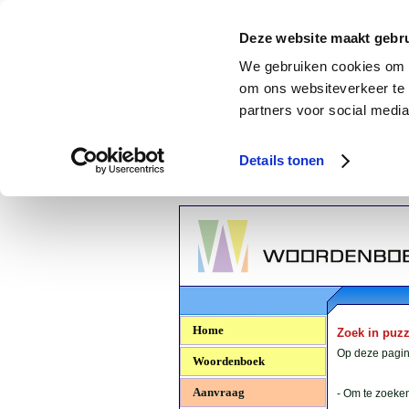
Deze website maakt gebru
We gebruiken cookies om c
om ons websiteverkeer te 
partners voor social media
Details tonen
Woordenboek.NU
Home
Zoek in puz
Op deze pagina
Woordenboek
Aanvraag
- Om te zoeken