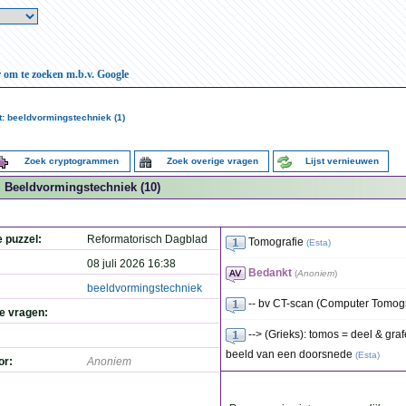
r om te zoeken m.b.v. Google
: beeldvormingstechniek (1)
Zoek cryptogrammen
Zoek overige vragen
Lijst vernieuwen
Beeldvormingstechniek (10)
e puzzel:
Reformatorisch Dagblad
Tomografie
(
Esta
)
08 juli 2026 16:38
Bedankt
(
Anoniem
)
beeldvormingstechniek
-- bv CT-scan (Computer Tomogr
de vragen:
--> (Grieks): tomos = deel & graf
beeld van een doorsnede
(
Esta
)
or:
Anoniem