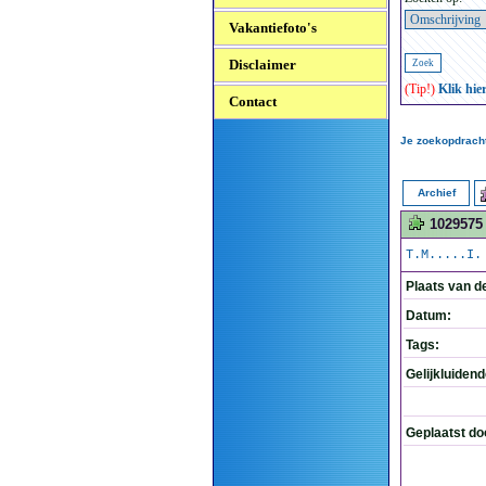
Vakantiefoto's
Disclaimer
(Tip!)
Klik hie
Contact
Je zoekopdracht
Archief
1029575
T.M.....I.
Plaats van d
Datum:
Tags:
Gelijkluiden
Geplaatst do