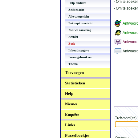
- Om te zoeken
Help anderen
- Om te zoeke
Zelfbedacht
Alle categorieën
Antwoor
Beknopt overzicht
Nieuwe aanvraag
Antwoord
Archief
Antwoord
Zoek
Inhoudsopgave
Antwoord
Forumgebruikers
Thema
Toevoegen
Statistieken
Help
Nieuws
Enquête
Trefwoord(en):
Links
Puzzelboekjes
Zoeken op: