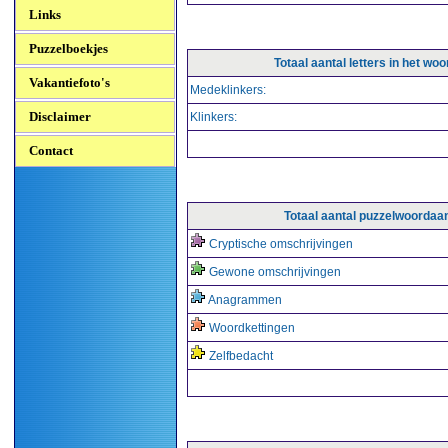
Links
Puzzelboekjes
Totaal aantal letters in het w
Vakantiefoto's
Medeklinkers:
Disclaimer
Klinkers:
Contact
Totaal aantal puzzelwoordaa
Cryptische omschrijvingen
Gewone omschrijvingen
Anagrammen
Woordkettingen
Zelfbedacht