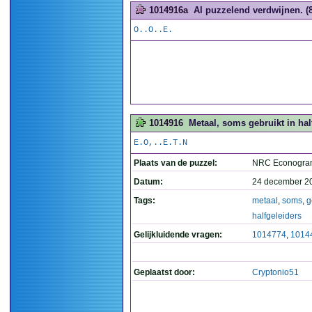
1014916a
Al puzzelend verdwijnen. (8
O..O..E.
1014916
Metaal, soms gebruikt in half
E.O,..E.T.N
Plaats van de puzzel:
NRC Econogra
Datum:
24 december 2
Tags:
metaal
,
soms
,
g
halfgeleiders
Gelijkluidende vragen:
1014774
,
1014
Geplaatst door:
Cryptonio51