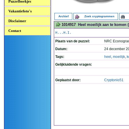
Puzzelboekjes
Vakantiefoto's
Archief
Zoek cryptogrammen
Disclaimer
1014917
Heel moeilijk aan te komen (
Contact
H...H.I.
Plaats van de puzzel:
NRC Econogra
Datum:
24 december 2
Tags:
heel
,
moeilijk
,
k
Gelijkluidende vragen:
Geplaatst door:
Cryptonio51