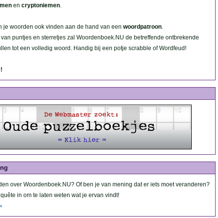
mmen
en
cryptoniemen
.
un je woorden ook vinden aan de hand van een
woordpatroon
.
 van puntjes en sterretjes zal Woordenboek.NU de betreffende ontbrekende
ullen tot een volledig woord. Handig bij een potje scrabble of Wordfeud!
!
ing
eden over Woordenboek.NU? Of ben je van mening dat er iets moet veranderen?
quête in om te laten weten wat je ervan vindt!
»