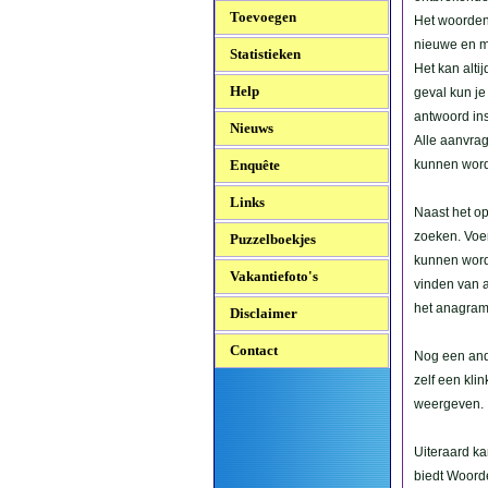
Toevoegen
Het woorden
nieuwe en 
Statistieken
Het kan alti
Help
geval kun j
antwoord in
Nieuws
Alle aanvr
Enquête
kunnen wor
Links
Naast het o
zoeken. Voer
Puzzelboekjes
kunnen word
Vakantiefoto's
vinden van 
het anagram
Disclaimer
Contact
Nog een and
zelf een kli
weergeven.
Uiteraard ka
biedt Woor