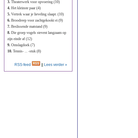
3.
Theaterwerk voor opvoering (10)
4.
Het kleinste paar (4)
5.
Vertrek waar je lieveling slaapt. (10)
6.
Broodreep voor zachtgekookt ei (9)
7.
Beslissende matstand (9)
8.
Die groep vogels stevent langzaam op
zijn einde af (12)
9.
Omslagdoek (7)
10.
Tennis- ... -stuk (8)
RSS-feed
||
Lees verder »