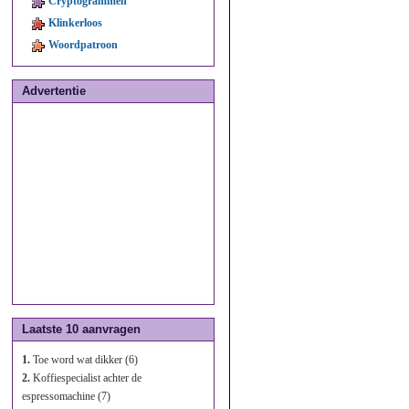
Cryptogrammen
Klinkerloos
Woordpatroon
Advertentie
Laatste 10 aanvragen
1.
Toe word wat dikker (6)
2.
Koffiespecialist achter de
espressomachine (7)