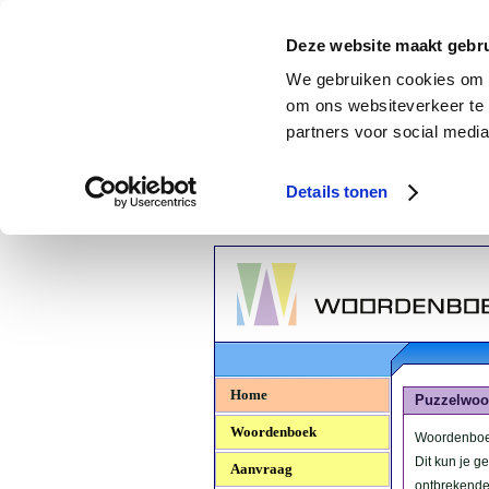
Deze website maakt gebru
We gebruiken cookies om c
om ons websiteverkeer te 
partners voor social media
Details tonen
Woordenboek.NU
Home
Puzzelwoo
Woordenboek
Woordenboek
Dit kun je g
Aanvraag
ontbrekende 