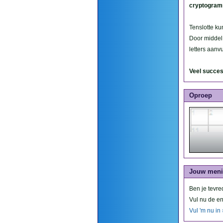
cryptogra
Tenslotte k
Door middel
letters aanv
Veel succes
Oproep
Jouw men
Ben je tevr
Vul nu de en
Vul 'm nu in 