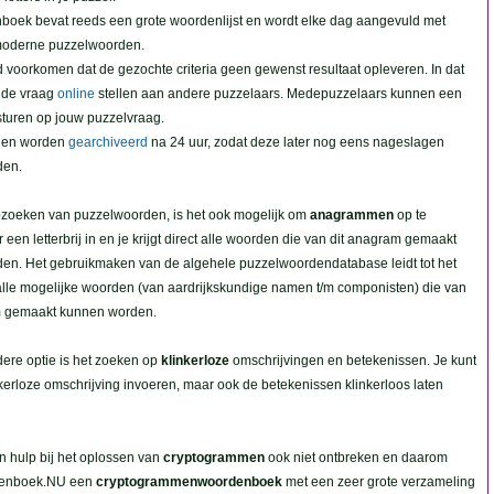
boek bevat reeds een grote woordenlijst en wordt elke dag aangevuld met
moderne puzzelwoorden.
jd voorkomen dat de gezochte criteria geen gewenst resultaat opleveren. In dat
e de vraag
online
stellen aan andere puzzelaars. Medepuzzelaars kunnen een
sturen op jouw puzzelvraag.
agen worden
gearchiveerd
na 24 uur, zodat deze later nog eens nageslagen
den.
pzoeken van puzzelwoorden, is het ook mogelijk om
anagrammen
op te
 een letterbrij in en je krijgt direct alle woorden die van dit anagram gemaakt
en. Het gebruikmaken van de algehele puzzelwoordendatabase leidt tot het
alle mogelijke woorden (van aardrijkskundige namen t/m componisten) die van
 gemaakt kunnen worden.
ere optie is het zoeken op
klinkerloze
omschrijvingen en betekenissen. Je kunt
nkerloze omschrijving invoeren, maar ook de betekenissen klinkerloos laten
n hulp bij het oplossen van
cryptogrammen
ook niet ontbreken en daarom
denboek.NU een
cryptogrammenwoordenboek
met een zeer grote verzameling