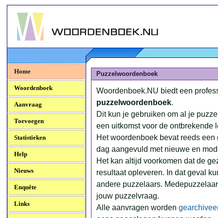
Woordenboek.NU
Home
Puzzelwoordenboek
Woordenboek
Woordenboek.NU biedt een profes
puzzelwoordenboek
.
Aanvraag
Dit kun je gebruiken om al je puzz
Toevoegen
een uitkomst voor de ontbrekende le
Het woordenboek bevat reeds een g
Statistieken
dag aangevuld met nieuwe en mod
Help
Het kan altijd voorkomen dat de ge
Nieuws
resultaat opleveren. In dat geval k
andere puzzelaars. Medepuzzelaar
Enquête
jouw puzzelvraag.
Links
Alle aanvragen worden
gearchivee