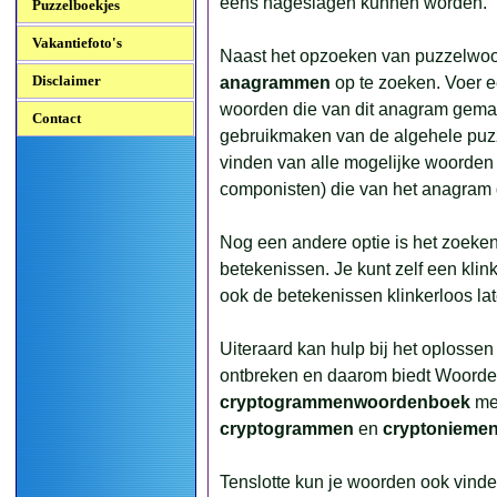
eens nageslagen kunnen worden.
Puzzelboekjes
Vakantiefoto's
Naast het opzoeken van puzzelwoor
Disclaimer
anagrammen
op te zoeken. Voer een 
woorden die van dit anagram gema
Contact
gebruikmaken van de algehele puzz
vinden van alle mogelijke woorden
componisten) die van het anagram
Nog een andere optie is het zoeke
betekenissen. Je kunt zelf een klin
ook de betekenissen klinkerloos l
Uiteraard kan hulp bij het oplosse
ontbreken en daarom biedt Woord
cryptogrammenwoordenboek
met
cryptogrammen
en
cryptonieme
Tenslotte kun je woorden ook vind