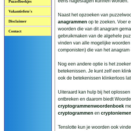
eens nageslagen kunnen worden.
Puzzelboekjes
Vakantiefoto's
Naast het opzoeken van puzzelwoor
Disclaimer
anagrammen
op te zoeken. Voer een 
woorden die van dit anagram gema
Contact
gebruikmaken van de algehele puzz
vinden van alle mogelijke woorden
componisten) die van het anagram
Nog een andere optie is het zoeke
betekenissen. Je kunt zelf een klin
ook de betekenissen klinkerloos l
Uiteraard kan hulp bij het oplosse
ontbreken en daarom biedt Woord
cryptogrammenwoordenboek
met
cryptogrammen
en
cryptonieme
Tenslotte kun je woorden ook vind