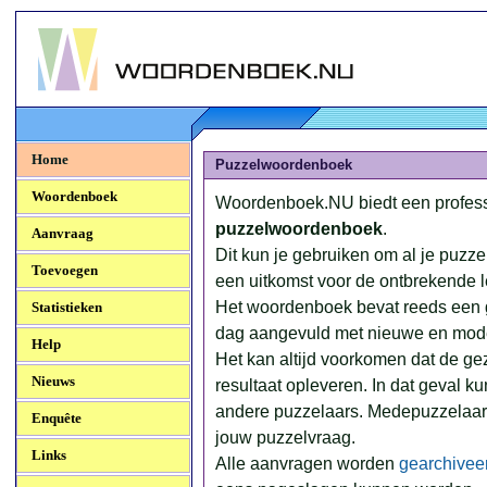
Woordenboek.NU
Home
Puzzelwoordenboek
Woordenboek
Woordenboek.NU biedt een profes
puzzelwoordenboek
.
Aanvraag
Dit kun je gebruiken om al je puzz
Toevoegen
een uitkomst voor de ontbrekende le
Het woordenboek bevat reeds een g
Statistieken
dag aangevuld met nieuwe en mod
Help
Het kan altijd voorkomen dat de ge
Nieuws
resultaat opleveren. In dat geval k
andere puzzelaars. Medepuzzelaar
Enquête
jouw puzzelvraag.
Links
Alle aanvragen worden
gearchivee