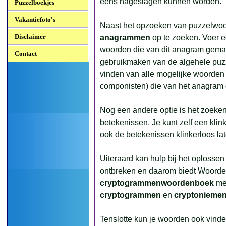
eens nageslagen kunnen worden.
Puzzelboekjes
Vakantiefoto's
Naast het opzoeken van puzzelwoor
Disclaimer
anagrammen
op te zoeken. Voer een 
woorden die van dit anagram gema
Contact
gebruikmaken van de algehele puzz
vinden van alle mogelijke woorden
componisten) die van het anagram
Nog een andere optie is het zoeke
betekenissen. Je kunt zelf een klin
ook de betekenissen klinkerloos l
Uiteraard kan hulp bij het oplosse
ontbreken en daarom biedt Woord
cryptogrammenwoordenboek
met
cryptogrammen
en
cryptonieme
Tenslotte kun je woorden ook vind