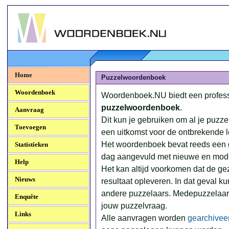
Woordenboek.NU
Home
Puzzelwoordenboek
Woordenboek
Woordenboek.NU biedt een profes
puzzelwoordenboek
.
Aanvraag
Dit kun je gebruiken om al je puzz
Toevoegen
een uitkomst voor de ontbrekende le
Het woordenboek bevat reeds een g
Statistieken
dag aangevuld met nieuwe en mod
Help
Het kan altijd voorkomen dat de ge
Nieuws
resultaat opleveren. In dat geval k
andere puzzelaars. Medepuzzelaar
Enquête
jouw puzzelvraag.
Links
Alle aanvragen worden
gearchivee